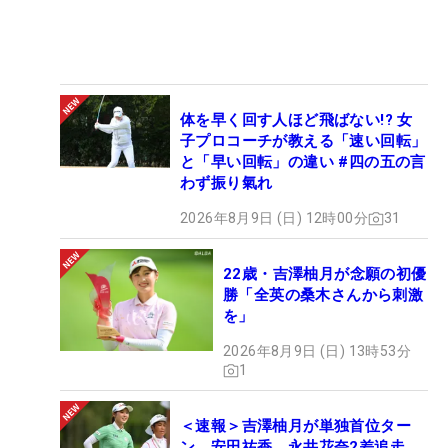
体を早く回す人ほど飛ばない!? 女
子プロコーチが教える「速い回転」
と「早い回転」の違い #四の五の言
わず振り氣れ
2026年8月9日 (日) 12時00分
31
22歳・吉澤柚月が念願の初優
勝「全英の桑木さんから刺激
を」
2026年8月9日 (日) 13時53分
1
＜速報＞吉澤柚月が単独首位ター
ン 安田祐香、永井花奈2差追走