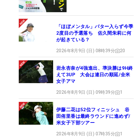
「ほぼメンタル」パター入らず今季
2度目の予選落ち 佐久間朱莉に何
が起きている？
2026年8月9日 (日) 08時39分
20
岩永杏奈が4強進出、準決勝は9H終
えて3UP 大会は連日の順延/全米
女子アマ
2026年8月9日 (日) 09時39分
1
伊藤二花は52位フィニッシュ 谷
田侑里香は最終ラウンドに進めず/
米女子下部ツアー
2026年8月9日 (日) 07時35分
1