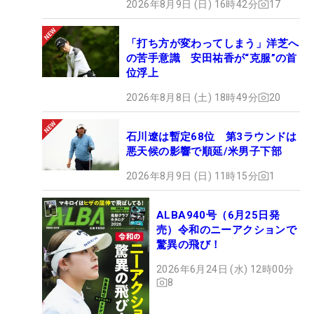
2026年8月9日 (日) 16時42分
17
「打ち方が変わってしまう」洋芝へ
の苦手意識 安田祐香が“克服”の首
位浮上
2026年8月8日 (土) 18時49分
20
石川遼は暫定68位 第3ラウンドは
悪天候の影響で順延/米男子下部
2026年8月9日 (日) 11時15分
1
ALBA940号（6月25日発
売）令和のニーアクションで
驚異の飛び！
2026年6月24日 (水) 12時00分
8