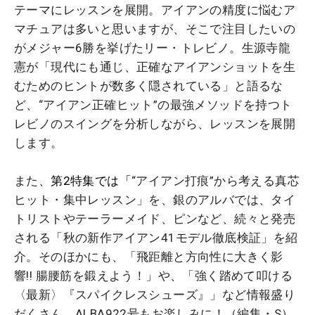
テーマにレッスンを展開。アイアンの精度に悩むア
マチュアは多いと思いますが、そこで注目したいの
がメジャー6勝を挙げたリー・トレビノ。生源寺龍
憲が「現代にも通じ、正確なアイアンショットを生
むためのヒントが数多く隠されている」と語るな
ど、“アイアン正確ヒット”の最強メソッドを持つト
レビノのスイングを分析しながら、レッスンを展開
します。
また、
第2特集では「
“アイアン打痕”から考える真芯
ヒット・集中レッスン」を、銀のアルバでは、タイ
トリストやテーラーメイド、ピンなど、続々と発売
される「秋の新作アイアン41モデル徹底検証」を紹
介。そのほかにも、「飛距離と方向性に大きく影
響!! 腸腰筋を鍛えよう！」や、「強く踏めて叩ける
〈最新〉『スパイクレスシューズ』」など情報盛り
だくさん。ALBA922号もお楽しみに！（編集・S）