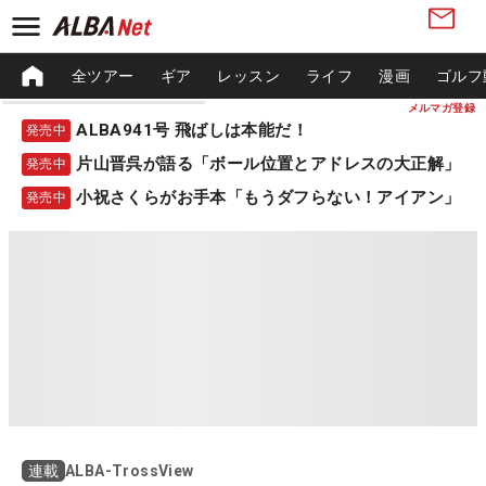
全ツアー
ギア
レッスン
ライフ
漫画
ゴルフ
メルマガ登録
ALBA941号 飛ばしは本能だ！
発売中
片山晋呉が語る「ボール位置とアドレスの大正解」
発売中
小祝さくらがお手本「もうダフらない！アイアン」
発売中
ALBA-TrossView
連載