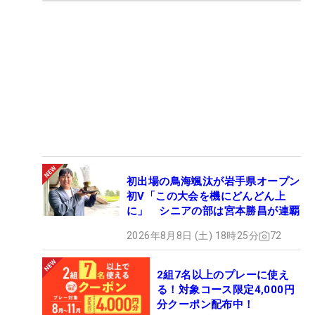
初出場の鳥海颯汰が岩手県オープン
初V「この大会を機にどんどん上
に」 シニアの部は宮本勝昌が連覇
2026年8月8日 (土) 18時25分
72
2組7名以上のプレーに使え
る！対象コース限定4,000円
分クーポン配布中！