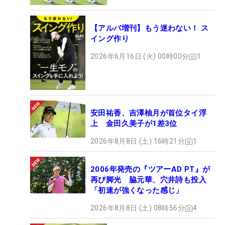
【アルバ増刊】もう迷わない！ ス
イング作り
2026年6月16日 (火) 00時00分
1
安田祐香、吉澤柚月が首位タイ浮
上 金田久美子が1差3位
2026年8月8日 (土) 16時21分
1
2006年発売の『ツアーAD PT』が
再び脚光 脇元華、穴井詩も投入
「初速が強くなった感じ」
2026年8月8日 (土) 08時56分
4