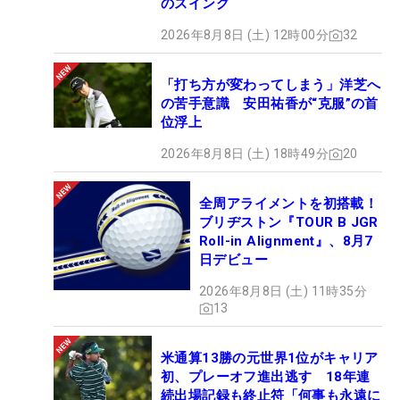
のスイング
2026年8月8日 (土) 12時00分
32
「打ち方が変わってしまう」洋芝へ
の苦手意識 安田祐香が“克服”の首
位浮上
2026年8月8日 (土) 18時49分
20
全周アライメントを初搭載！
ブリヂストン『TOUR B JGR
Roll-in Alignment』、8月7
日デビュー
2026年8月8日 (土) 11時35分
13
米通算13勝の元世界1位がキャリア
初、プレーオフ進出逃す 18年連
続出場記録も終止符「何事も永遠に