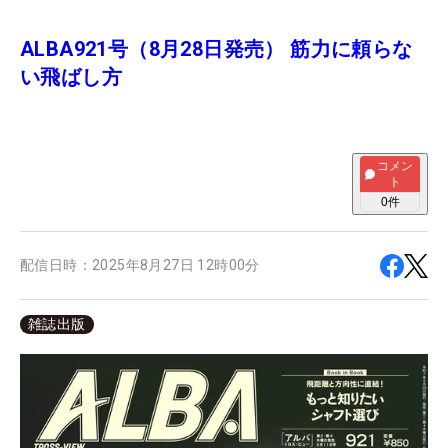
ALBA921号（8月28日発売） 筋力に頼らな
い飛ばし方
コメン
ト
0
件
配信日時：
2025年8月27日 12時00分
雑誌出版