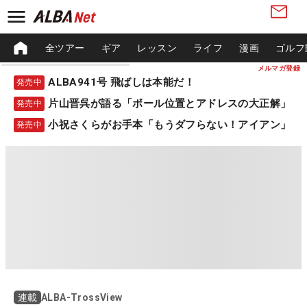
全ツアー
ギア
レッスン
ライフ
漫画
ゴルフ
メルマガ登録
ALBA941号 飛ばしは本能だ！
発売中
片山晋呉が語る「ボール位置とアドレスの大正解」
発売中
小祝さくらがお手本「もうダフらない！アイアン」
発売中
ALBA-TrossView
連載