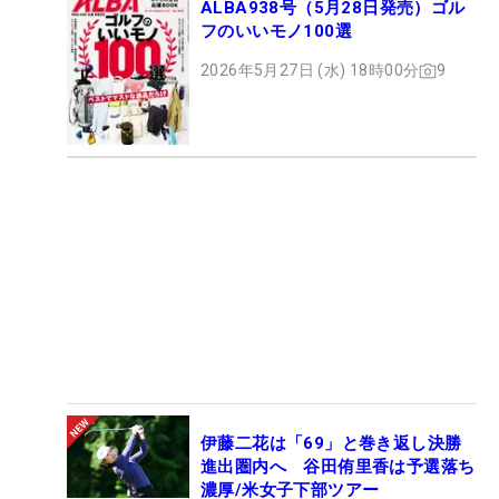
ALBA938号（5月28日発売）ゴル
フのいいモノ100選
2026年5月27日 (水) 18時00分
9
伊藤二花は「69」と巻き返し決勝
進出圏内へ 谷田侑里香は予選落ち
濃厚/米女子下部ツアー