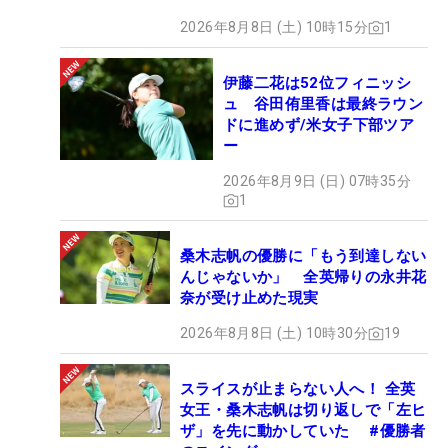
2026年8月8日 (土) 10時15分
1
伊藤二花は52位フィニッシ
ュ 谷田侑里香は最終ラウン
ドに進めず/米女子下部ツア
ー
2026年8月9日 (日) 07時35分
1
桑木志帆の優勝に「もう到達しない
んじゃないか」 全英帰りの永井花
奈が受け止めた現実
2026年8月8日 (土) 10時30分
19
スライスが止まらない人へ！ 全英
女王・桑木志帆は切り返しで「左ヒ
ザ」を先に動かしていた #優勝者