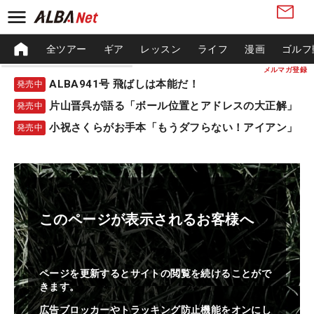
全ツアー
ギア
レッスン
ライフ
漫画
ゴルフ
メルマガ登録
ALBA941号 飛ばしは本能だ！
発売中
片山晋呉が語る「ボール位置とアドレスの大正解」
発売中
小祝さくらがお手本「もうダフらない！アイアン」
発売中
このページが表示されるお客様へ
ページを更新するとサイトの閲覧を続けることがで
きます。
広告ブロッカーやトラッキング防止機能をオンにし