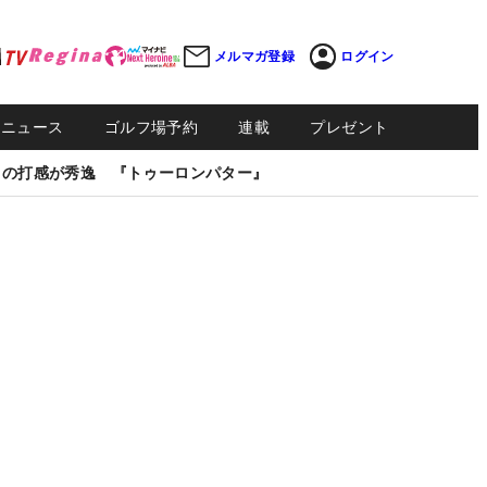
メルマガ登録
ログイン
Sニュース
ゴルフ場予約
連載
プレゼント
しの打感が秀逸 『トゥーロンパター』