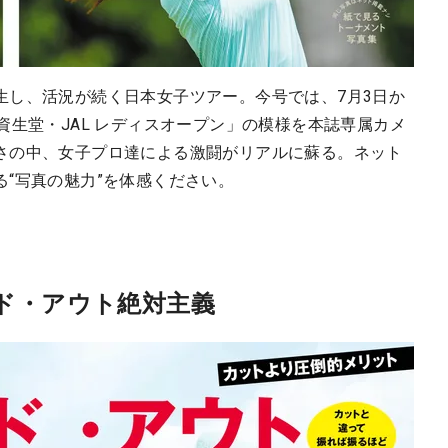
生し、活況が続く日本女子ツアー。今号では、7月3日か
資生堂・JAL レディスオープン」の模様を本誌専属カメ
さの中、女子プロ達による激闘がリアルに蘇る。ネット
“写真の魅力”を体感ください。
ド・アウト絶対主義