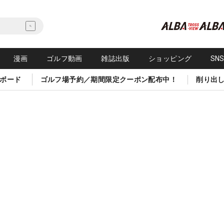
漫画
ゴルフ動画
雑誌出版
ショッピング
SN
ボード
ゴルフ場予約／期間限定クーポン配布中！
削り出