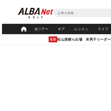
全ツアー
ギア
レッスン
ライフ
松山英樹ら出場 米男子リーダー
注目