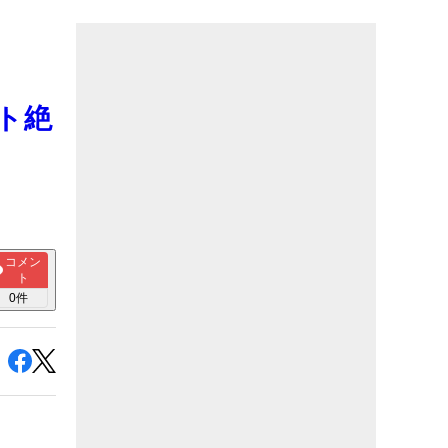
ウト絶
コメン
ト
0
件