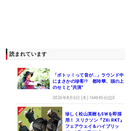
読まれています
「ボトッ！って音が…」ラウンド中
にまさかの珍客!? 都玲華、頭の上
のセミと“共演”
2026年8月6日 (木) 16時45分
3
珍しく松山英樹も5Wを即採
用！ スリクソン『ZXi RKT』
フェアウェイ＆ハイブリッ