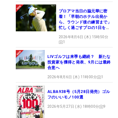
プロアマ当日の脇元華に密
着！「早朝のホテル出発か
ら、ラウンド後の練習まで」
忙しく過ごすプロの1日を公
開
2026年8月6日 (木) 15時50分
1
LIVゴルフは来季も継続？ 新たな
投資家を獲得と発表、9月には最終
合意へ
2026年8月6日 (木) 11時00分
1
ALBA938号（5月28日発売）ゴル
フのいいモノ100選
2026年5月27日 (水) 18時00分
9