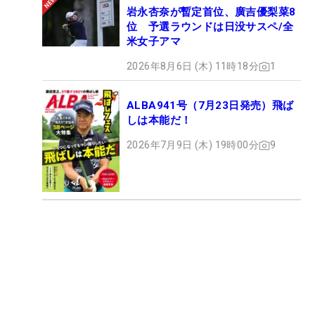
岩永杏奈が暫定首位、廣吉優梨菜8
位 予選ラウンドは日没サスペ/全
米女子アマ
2026年8月6日 (木) 11時18分
1
ALBA941号（7月23日発売）飛ば
しは本能だ！
2026年7月9日 (木) 19時00分
9