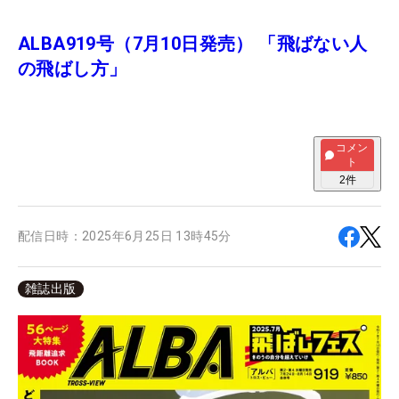
ALBA919号（7月10日発売） 「飛ばない人
の飛ばし方」
コメン
ト
2
件
配信日時：
2025年6月25日 13時45分
雑誌出版