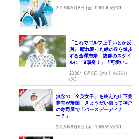
2026年5月8日 (金) 00時00分
1
「これでゴルフ上手いとか反
則」 晴れ渡った緑の丘を散歩
する金澤志奈、抜群のスタイ
ルに「8頭身！」「可愛いに
も程がある」
2026年8月6日 (木) 11時36分
3
無念の「全英女子」を終えた山下美
夢有が帰国 きょうだい揃って神戸
の寿司屋で「バースデーディナ
ー？」
2026年8月6日 (木) 10時59分
1