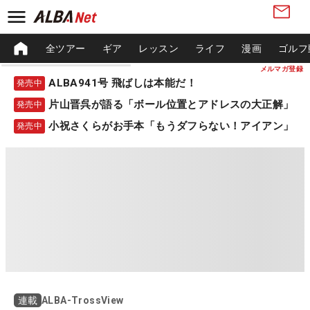
全ツアー
ギア
レッスン
ライフ
漫画
ゴルフ
メルマガ登録
ALBA941号 飛ばしは本能だ！
発売中
片山晋呉が語る「ボール位置とアドレスの大正解」
発売中
小祝さくらがお手本「もうダフらない！アイアン」
発売中
ALBA-TrossView
連載