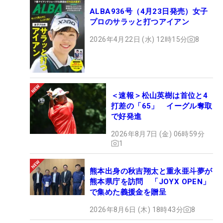
ALBA936号（4月23日発売）女子
プロのサラッと打つアイアン
2026年4月22日 (水) 12時15分
8
＜速報＞松山英樹は首位と4
打差の「65」 イーグル奪取
で好発進
2026年8月7日 (金) 06時59分
1
熊本出身の秋吉翔太と重永亜斗夢が
熊本県庁を訪問 「JOYX OPEN」
で集めた義援金を贈呈
2026年8月6日 (木) 18時43分
8