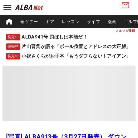
全ツアー
ギア
レッスン
ライフ
漫画
ゴルフ
メルマガ登録
ALBA941号 飛ばしは本能だ！
発売中
片山晋呉が語る「ボール位置とアドレスの大正解」
発売中
小祝さくらがお手本「もうダフらない！アイアン」
発売中
[写真] ALBA913号（3月27日発売） ダウン