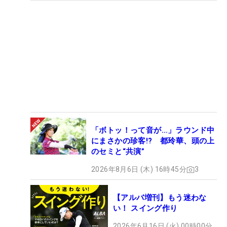
「ボトッ！って音が…」ラウンド中
にまさかの珍客!? 都玲華、頭の上
のセミと“共演”
2026年8月6日 (木) 16時45分
3
【アルバ増刊】もう迷わな
い！ スイング作り
2026年6月16日 (火) 00時00分