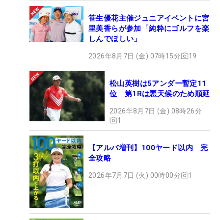
笹生優花主催ジュニアイベントに宮
里美香らが参加「純粋にゴルフを楽
しんでほしい」
2026年8月7日 (金) 07時15分
19
松山英樹は5アンダー暫定11
位 第1Rは悪天候のため順延
2026年8月7日 (金) 08時26分
1
【アルバ増刊】100ヤード以内 完
全攻略
2026年7月7日 (火) 00時00分
1