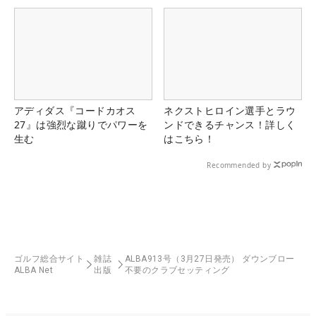
る！！
アディダス『コードカオス
ネクストヒロイン選手とラウ
27』は強烈な蹴りでパワーを
ンドできるチャンス！詳しく
生む
はこちら！
Recommended by
ゴルフ総合サイト
雑誌
ALBA913号（3月27日発売） ダウンブロー
ALBA Net
出版
不要のクラブセッティング