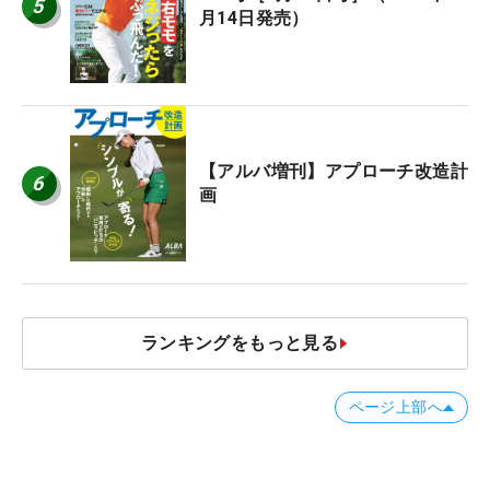
5
月14日発売）
【アルバ増刊】アプローチ改造計
6
画
ランキングをもっと見る
ページ上部へ