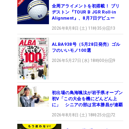
全周アライメントを初搭載！ ブリ
ヂストン『TOUR B JGR Roll-in
Alignment』、8月7日デビュー
2026年8月8日 (土) 11時35分
13
ALBA938号（5月28日発売）ゴル
フのいいモノ100選
2026年5月27日 (水) 18時00分
9
初出場の鳥海颯汰が岩手県オープン
初V「この大会を機にどんどん上
に」 シニアの部は宮本勝昌が連覇
2026年8月8日 (土) 18時25分
72