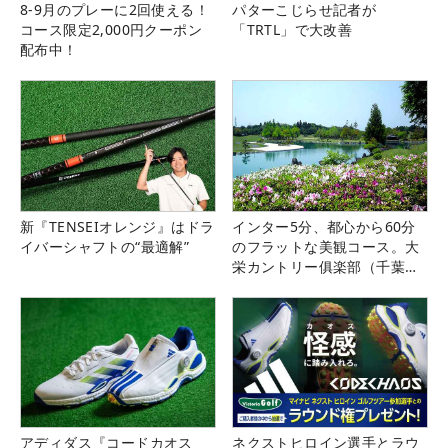
8-9月のプレーに2回使える！
パターこじらせ記者が
コース限定2,000円クーポン
「TRTL」で大改善
配布中！
新『TENSEIオレンジ』はドラ
インター5分、都心から60分
イバーシャフトの“最適解”
のフラットな美観コース。大
栄カントリー俱楽部（千葉
県）
アディダス『コードカオス
ネクストヒロイン選手とラウ