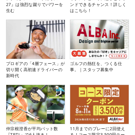
27』は強烈な蹴りでパワーを
ンドできるチャンス！詳しく
生む
はこちら！
プロギアの「4層フェース」が
ゴルフの熱狂を、つくる仕
切り開く高初速ドライバーの
事。｜スタッフ募集中
新時代
仲宗根澄香が平均パット数
11月までのプレーに2回使え
『TRTL』で6人抜き！
る！コース限定3,500円クー