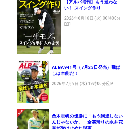
【アルバ増刊】もう迷わな
い！ スイング作り
2026年6月16日 (火) 00時00分
1
ALBA941号（7月23日発売）飛ば
しは本能だ！
2026年7月9日 (木) 19時00分
9
桑木志帆の優勝に「もう到達しない
んじゃないか」 全英帰りの永井花
奈が受け止めた現実