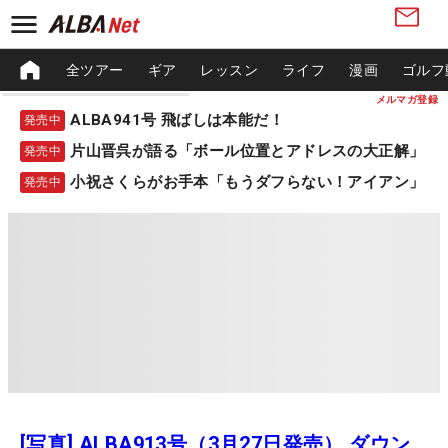
全ツアー
ギア
レッスン
ライフ
漫画
ゴルフ
メルマガ登録
ALBA941号 飛ばしは本能だ！
発売中
片山晋呉が語る「ボール位置とアドレスの大正解」
発売中
小祝さくらがお手本「もうダフらない！アイアン」
発売中
[写真] ALBA913号（3月27日発売） ダウン