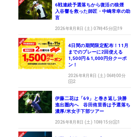
6戦連続予選落ちから復活の狼煙
入谷響を救った師匠・中嶋常幸の助
言
2026年8月8日 (土) 07時45分
19
4日間の期間限定配布！11月
までのプレーに2回使える
1,500円＆1,000円分クーポ
ン！
2026年8月8日 (土) 06時00分
2
伊藤二花は「69」と巻き返し決勝
進出圏内へ 谷田侑里香は予選落ち
濃厚/米女子下部ツアー
2026年8月8日 (土) 10時15分
1