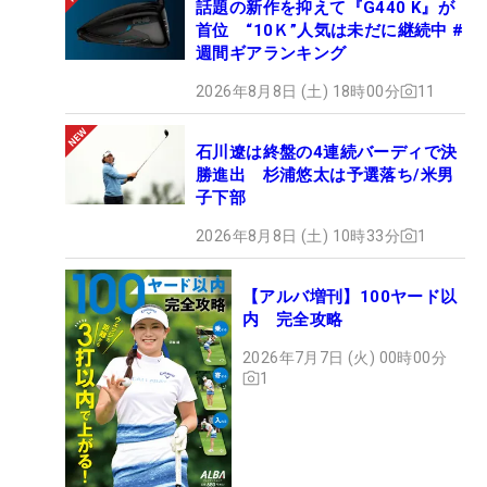
話題の新作を抑えて『G440 K』が
首位 “10Ｋ”人気は未だに継続中 #
週間ギアランキング
2026年8月8日 (土) 18時00分
11
石川遼は終盤の4連続バーディで決
勝進出 杉浦悠太は予選落ち/米男
子下部
2026年8月8日 (土) 10時33分
1
【アルバ増刊】100ヤード以
内 完全攻略
2026年7月7日 (火) 00時00分
1