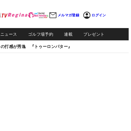
メルマガ登録
ログイン
Sニュース
ゴルフ場予約
連載
プレゼント
しの打感が秀逸 『トゥーロンパター』