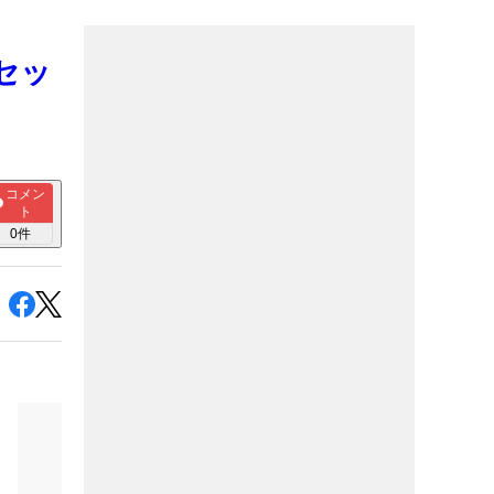
ブセッ
コメン
ト
0
件