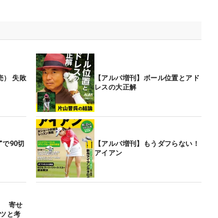
売） 失敗
【アルバ増刊】ボール位置とアド
レスの大正解
で90切
【アルバ増刊】もうダフらない！
アイアン
］ 寄せ
コツと考