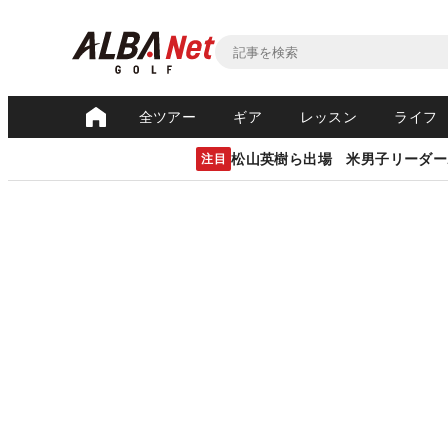
全ツアー
ギア
レッスン
ライフ
松山英樹ら出場 米男子リーダー
注目