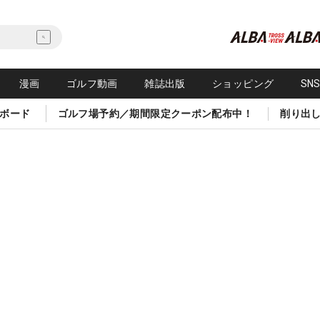
漫画
ゴルフ動画
雑誌出版
ショッピング
SN
ボード
ゴルフ場予約／期間限定クーポン配布中！
削り出