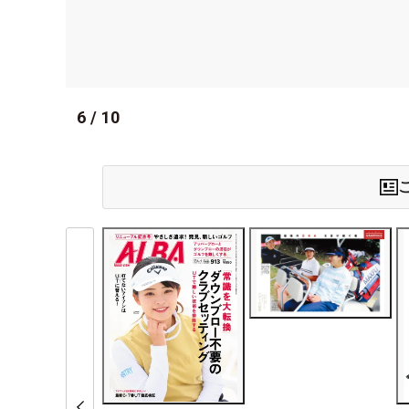
6
/
10