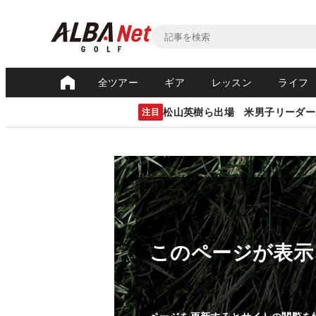
全ツアー
ギア
レッスン
ライフ
松山英樹ら出場 米男子リーダー
注目
このページが表示