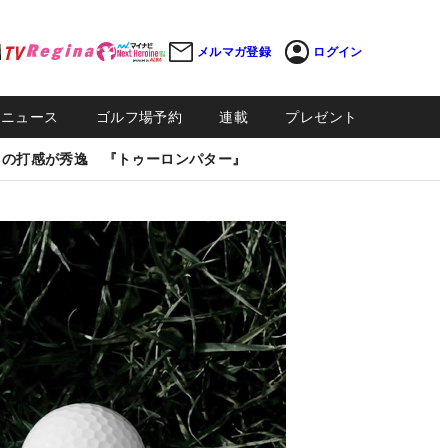
メルマガ登録
ログイン
Sニュース
ゴルフ場予約
連載
プレゼント
しの打感が秀逸 『トゥーロンパター』