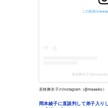
この投稿をInst
若林舞衣子(@maaai
若林舞衣子のInstagram（@maaaiko）
岡本綾子に直談判して弟子入りし