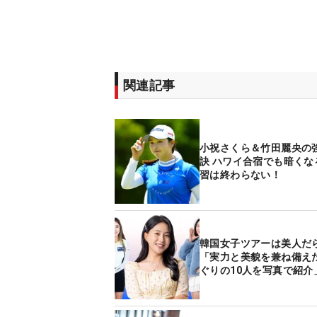
関連記事
小祝さくら＆竹田麗央の
訣 ハワイ合宿でも暗くな
習は終わらない！
韓国女子ツアーは美人だ
「実力と美貌を兼ね備え
ぐりの10人を写真で紹介