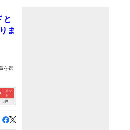
ドと
りま
章を祝
コメン
ト
0
件