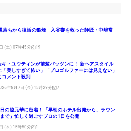
選落ちから復活の狼煙 入谷響を救った師匠・中嶋常
日 (土) 07時45分
19
セキ・ユウティンが前髪パッツンに！ 新ヘアスタイル
に「美しすぎて怖い」「プロゴルファーには見えない」
とコメント殺到
026年8月7日 (金) 15時29分
7
日の脇元華に密着！「早朝のホテル出発から、ラウン
まで」忙しく過ごすプロの1日を公開
日 (木) 15時50分
1