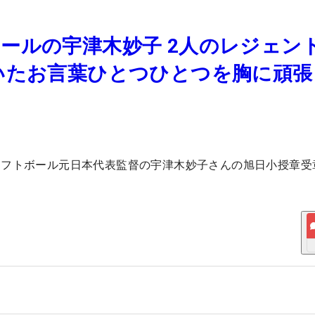
ールの宇津木妙子 2人のレジェン
いたお言葉ひとつひとつを胸に頑張
ソフトボール元日本代表監督の宇津木妙子さんの旭日小授章受