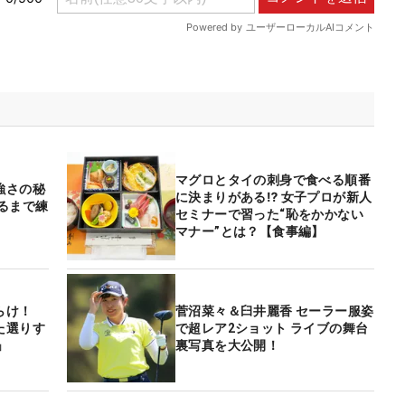
マグロとタイの刺身で食べる順番
強さの秘
に決まりがある⁉ 女子プロが新人
るまで練
セミナーで習った“恥をかかない
マナー”とは？【食事編】
らけ！
菅沼菜々＆臼井麗香 セーラー服姿
た選りす
で超レア2ショット ライブの舞台
」
裏写真を大公開！