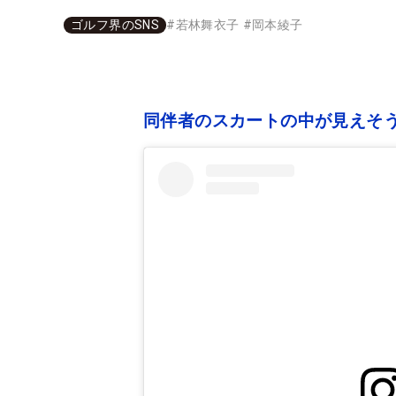
ゴルフ界のSNS
#
若林舞衣子
#
岡本綾子
同伴者のスカートの中が見えそう