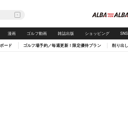
漫画
ゴルフ動画
雑誌出版
ショッピング
SN
ボード
ゴルフ場予約／毎週更新！限定優待プラン
削り出