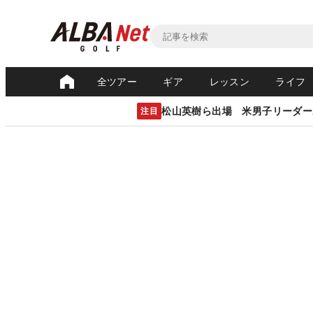
全ツアー
ギア
レッスン
ライフ
松山英樹ら出場 米男子リーダー
注目