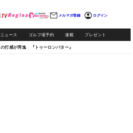
メルマガ登録
ログイン
Sニュース
ゴルフ場予約
連載
プレゼント
しの打感が秀逸 『トゥーロンパター』