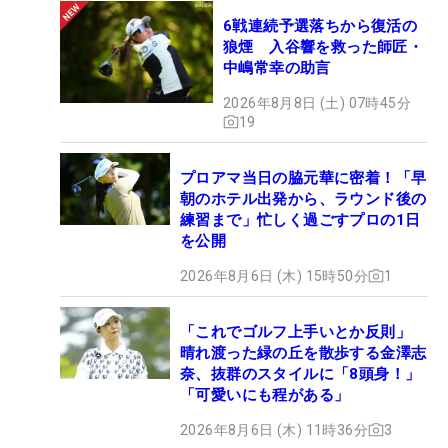
6戦連続予選落ちから復活の
狼煙 入谷響を救った師匠・
中嶋常幸の助言
2026年8月8日 (土) 07時45分
19
プロアマ当日の脇元華に密着！「早
朝のホテル出発から、ラウンド後の
練習まで」忙しく過ごすプロの1日
を公開
2026年8月6日 (木) 15時50分
1
「これでゴルフ上手いとか反則」
晴れ渡った緑の丘を散歩する金澤志
奈、抜群のスタイルに「8頭身！」
「可愛いにも程がある」
2026年8月6日 (木) 11時36分
3