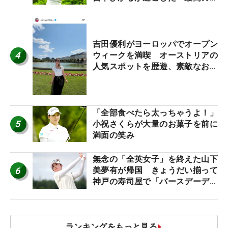
休み！」
吉田優利がヨーロッパでオープン
4
ウィークを満喫 オーストリアの
人気スポットを歴遊、素敵なお土
産もゲット！
「全部食べたら太っちゃうよ！」
5
小祝さくらが大量のお菓子を前に
満面の笑み
無念の「全英女子」を終えた山下
6
美夢有が帰国 きょうだい揃って
神戸の寿司屋で「バースデーディ
ナー？」
ランキングをもっと見る