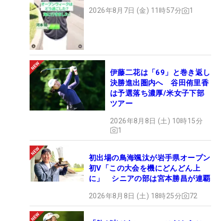
2026年8月7日 (金) 11時57分
1
伊藤二花は「69」と巻き返し
決勝進出圏内へ 谷田侑里香
は予選落ち濃厚/米女子下部
ツアー
2026年8月8日 (土) 10時15分
1
初出場の鳥海颯汰が岩手県オープン
初V「この大会を機にどんどん上
に」 シニアの部は宮本勝昌が連覇
2026年8月8日 (土) 18時25分
72