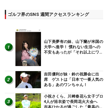
ゴルフ界のSNS 週間アクセスランキング
山下美夢有の妹、山下蘭が米国の
1
大学へ進学！ 慣れない生活への
不安もあったが「それ以上にワク
ワクしています」
吉田優利が妹・鈴の祝勝会に出
2
席 ゲストは「日本で一番人気の
ある」あのワンちゃん！
小祝さくら、川﨑春花ら女子プロ
3
4人が浴衣姿で長岡花火大会へ
吉本ひかるが過ごした「最高の夏