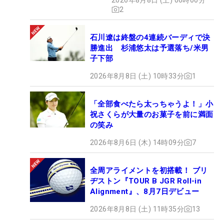
2
石川遼は終盤の4連続バーディで決
勝進出 杉浦悠太は予選落ち/米男
子下部
2026年8月8日 (土) 10時33分
1
「全部食べたら太っちゃうよ！」小
祝さくらが大量のお菓子を前に満面
の笑み
2026年8月6日 (木) 14時09分
7
全周アライメントを初搭載！ ブリ
ヂストン『TOUR B JGR Roll-in
Alignment』、8月7日デビュー
2026年8月8日 (土) 11時35分
13