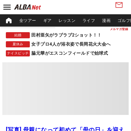
全ツアー
ギア
レッスン
ライフ
漫画
ゴルフ
メルマガ登録
田村亜矢がラブラブ2ショット！！
結婚
女子プロ4人が浴衣姿で長岡花火大会へ
夏休み
脇元華がエスコンフィールドで始球式
ナイスピッチ
[写真] 母親になって初めて「母の日」を迎え