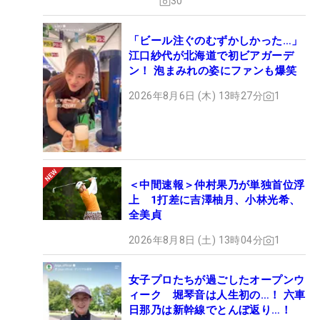
30
「ビール注ぐのむずかしかった…」
江口紗代が北海道で初ビアガーデ
ン！ 泡まみれの姿にファンも爆笑
2026年8月6日 (木) 13時27分
1
＜中間速報＞仲村果乃が単独首位浮
上 1打差に吉澤柚月、小林光希、
全美貞
2026年8月8日 (土) 13時04分
1
女子プロたちが過ごしたオープンウ
ィーク 堀琴音は人生初の…！ 六車
日那乃は新幹線でとんぼ返り…！