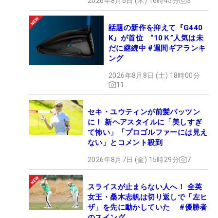
2026年8月6日 (木) 16時45分
3
話題の新作を抑えて『G440
K』が首位 “10Ｋ”人気は未
だに継続中 #週間ギアランキ
ング
2026年8月8日 (土) 18時00分
11
セキ・ユウティンが前髪パッツン
に！ 新ヘアスタイルに「美しすぎ
て怖い」「プロゴルファーには見え
ない」とコメント殺到
2026年8月7日 (金) 15時29分
7
スライスが止まらない人へ！ 全英
女王・桑木志帆は切り返しで「左ヒ
ザ」を先に動かしていた #優勝者
のスイング