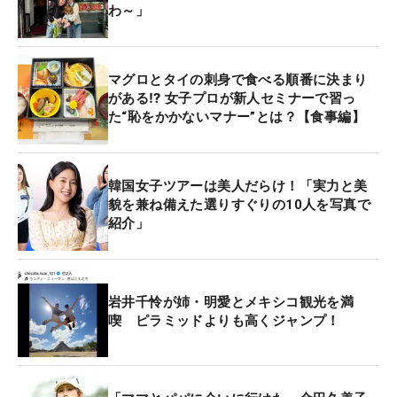
わ～」
マグロとタイの刺身で食べる順番に決まり
がある⁉ 女子プロが新人セミナーで習っ
た“恥をかかないマナー”とは？【食事編】
韓国女子ツアーは美人だらけ！「実力と美
貌を兼ね備えた選りすぐりの10人を写真で
紹介」
岩井千怜が姉・明愛とメキシコ観光を満
喫 ピラミッドよりも高くジャンプ！