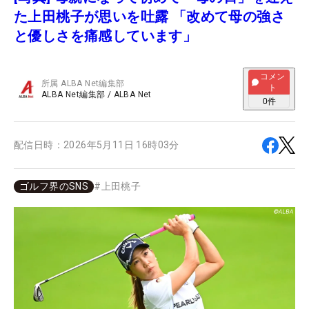
た上田桃子が思いを吐露 「改めて母の強さ
と優しさを痛感しています」
コメン
所属
ALBA Net編集部
ト
ALBA Net編集部
/
ALBA Net
0
件
配信日時：
2026年5月11日 16時03分
ゴルフ界のSNS
#
上田桃子