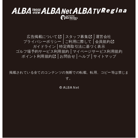
広告掲載について
スタッフ募集
運営会社
プライバシーポリシー
ご利用に際して
会員規約
ガイドライン
特定商取引法に基づく表示
ゴルフ場予約サービス利用規約
マイページサービス利用規約
ポイント利用規約
お問合せ
ヘルプ
サイトマップ
掲載されている全てのコンテンツの無断での転載、転用、コピー等は禁じま
す。
© ALBA Net