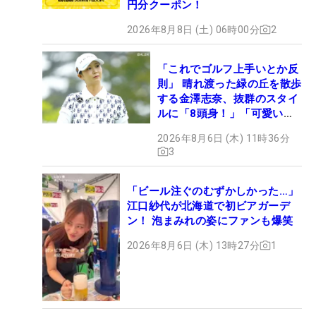
円分クーポン！
2026年8月8日 (土) 06時00分
2
「これでゴルフ上手いとか反
則」 晴れ渡った緑の丘を散歩
する金澤志奈、抜群のスタイ
ルに「8頭身！」「可愛いに
も程がある」
2026年8月6日 (木) 11時36分
3
「ビール注ぐのむずかしかった…」
江口紗代が北海道で初ビアガーデ
ン！ 泡まみれの姿にファンも爆笑
2026年8月6日 (木) 13時27分
1