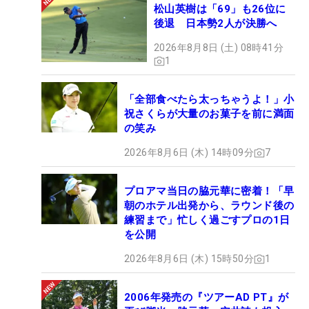
松山英樹は「69」も26位に
後退 日本勢2人が決勝へ
2026年8月8日 (土) 08時41分
1
「全部食べたら太っちゃうよ！」小
祝さくらが大量のお菓子を前に満面
の笑み
2026年8月6日 (木) 14時09分
7
プロアマ当日の脇元華に密着！「早
朝のホテル出発から、ラウンド後の
練習まで」忙しく過ごすプロの1日
を公開
2026年8月6日 (木) 15時50分
1
2006年発売の『ツアーAD PT』が