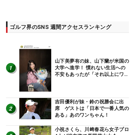
ゴルフ界のSNS 週間アクセスランキング
山下美夢有の妹、山下蘭が米国の
1
大学へ進学！ 慣れない生活への
不安もあったが「それ以上にワク
ワクしています」
吉田優利が妹・鈴の祝勝会に出
2
席 ゲストは「日本で一番人気の
ある」あのワンちゃん！
小祝さくら、川﨑春花ら女子プロ