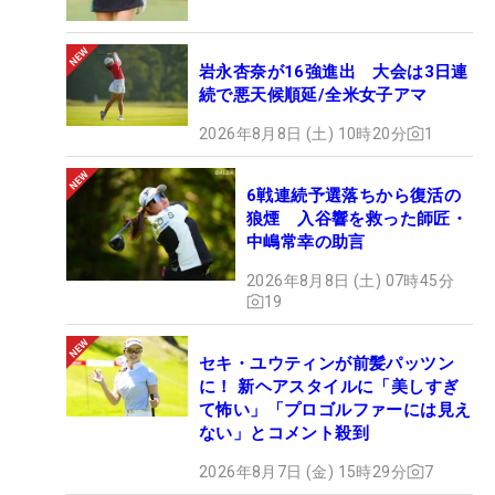
岩永杏奈が16強進出 大会は3日連
続で悪天候順延/全米女子アマ
2026年8月8日 (土) 10時20分
1
6戦連続予選落ちから復活の
狼煙 入谷響を救った師匠・
中嶋常幸の助言
2026年8月8日 (土) 07時45分
19
セキ・ユウティンが前髪パッツン
に！ 新ヘアスタイルに「美しすぎ
て怖い」「プロゴルファーには見え
ない」とコメント殺到
2026年8月7日 (金) 15時29分
7