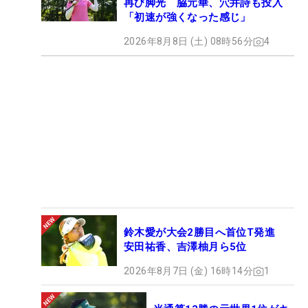
再び脚光 脇元華、穴井詩も投入
「初速が強くなった感じ」
2026年8月8日 (土) 08時56分
4
鈴木愛が大会2勝目へ首位T発進
安田祐香、吉澤柚月ら5位
2026年8月7日 (金) 16時14分
1