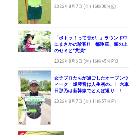
ト
2026年8月7日 (金) 16時00分
1
「ボトッ！って音が…」ラウンド中
にまさかの珍客!? 都玲華、頭の上
のセミと“共演”
2026年8月6日 (木) 16時45分
3
女子プロたちが過ごしたオープンウ
ィーク 堀琴音は人生初の…！ 六車
日那乃は新幹線でとんぼ返り…！
2026年8月7日 (金) 11時57分
1