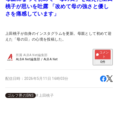
桃子が思いを吐露 「改めて母の強さと優し
さを痛感しています」
上田桃子が自身のインスタグラムを更新。母親として初めて迎
えた「母の日」の心境を投稿した。
コメン
所属
ALBA Net編集部
ト
ALBA Net編集部
/
ALBA Net
0
件
配信日時：
2026年5月11日 16時03分
ゴルフ界のSNS
#
上田桃子