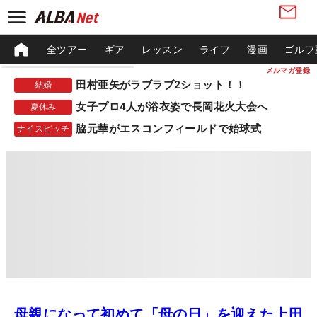
全ツアー
ギア
レッスン
ライフ
漫画
ゴルフ
メルマガ登録
田村亜矢がラブラブ2ショット！！
結婚
女子プロ4人が浴衣姿で長岡花火大会へ
夏休み
脇元華がエスコンフィールドで始球式
ナイスピッチ
母親になって初めて「母の日」を迎えた上田