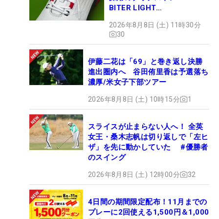
BITER LIGHT
MAGICLACE』、8月8日デビ
2026年8月8日 (土) 11時30分
ュー
30
伊藤二花は「69」と巻き返し決勝
進出圏内へ 谷田侑里香は予選落ち
濃厚/米女子下部ツアー
2026年8月8日 (土) 10時15分
1
スライスが止まらない人へ！ 全英
女王・桑木志帆は切り返しで「左ヒ
ザ」を先に動かしていた #優勝者
のスイング
2026年8月8日 (土) 12時00分
32
4日間の期間限定配布！11月までの
プレーに2回使える1,500円＆1,000