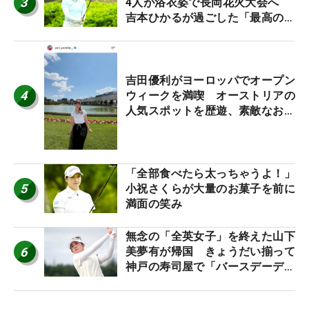
3
4人が浴衣姿で長岡花火大会へ
吉本ひかるが過ごした「最高の夏
休み！」
吉田優利がヨーロッパでオープン
4
ウィークを満喫 オーストリアの
人気スポットを歴遊、素敵なお土
産もゲット！
「全部食べたら太っちゃうよ！」
5
小祝さくらが大量のお菓子を前に
満面の笑み
無念の「全英女子」を終えた山下
6
美夢有が帰国 きょうだい揃って
神戸の寿司屋で「バースデーディ
ナー？」