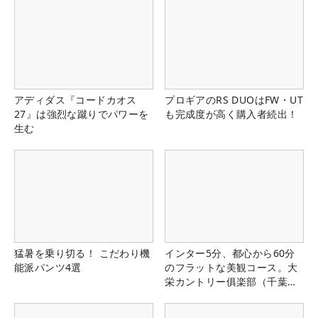
アディダス『コードカオス
プロギアのRS DUOはFW・UT
27』は強烈な蹴りでパワーを
も完成度が高く購入者続出！
生む
猛暑を乗り切る！ こだわり機
インター5分、都心から60分
能派パンツ4選
のフラットな美観コース。大
栄カントリー俱楽部（千葉
県）