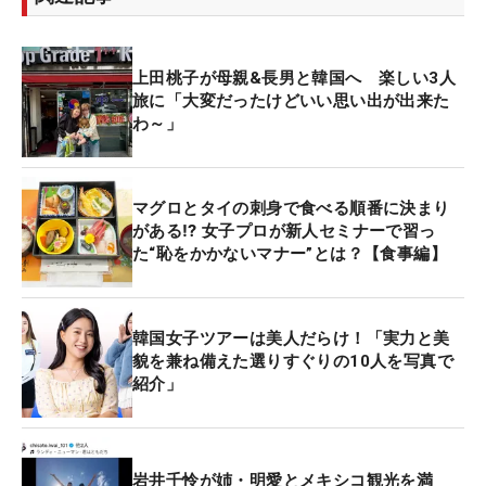
上田桃子が母親&長男と韓国へ 楽しい3人
旅に「大変だったけどいい思い出が出来た
わ～」
マグロとタイの刺身で食べる順番に決まり
がある⁉ 女子プロが新人セミナーで習っ
た“恥をかかないマナー”とは？【食事編】
韓国女子ツアーは美人だらけ！「実力と美
貌を兼ね備えた選りすぐりの10人を写真で
紹介」
岩井千怜が姉・明愛とメキシコ観光を満