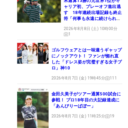
米通算13勝の元世界1位がキ
ャリア初、プレーオフ進出逃
す 18年連続出場記録も終止
符「何事も永遠に続けられな
い」
2026年8月8日 (土) 10時00分
1
ゴルフウェアとは一味違うギャップ
にノックアウト！ ファンが惚れ直
した「ドレス姿が完璧すぎる女子プ
ロ」神10
2026年8月7日 (金) 19時45分
111
金田久美子がツアー通算500試合に
参戦！ プロ18年目の大記録達成に
「あんびりーばぼー」
2026年8月7日 (金) 11時25分
19