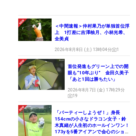
＜中間速報＞仲村果乃が単独首位浮
上 1打差に吉澤柚月、小林光希、
全美貞
2026年8月8日 (土) 13時04分
1
首位発進もグリーン上での開
眼も“10年ぶり” 金田久美子
「あと1回は勝ちたい」
2026年8月7日 (金) 17時29分
19
「パーティーしようぜ！」身長
154cmの小さなドラコン女子・鈴
木真緒が人生初のホールインワン！
173yを5番アイアンで会心のショッ