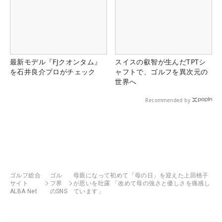
最新モデル『FJクオンタム』
スイスの叡智が生んだTPTシ
を石井良介プロがチェック
ャフトで、ゴルフを異次元の
世界へ
Recommended by
ゴルフ総合
ゴル
母親になって初めて「母の日」を迎えた上田桃子
サイト
フ界
が思いを吐露 「改めて母の強さと優しさを痛感し
ALBA Net
のSNS
ています」