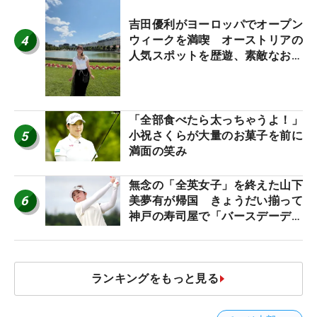
吉田優利がヨーロッパでオープン
4
ウィークを満喫 オーストリアの
人気スポットを歴遊、素敵なお土
産もゲット！
「全部食べたら太っちゃうよ！」
5
小祝さくらが大量のお菓子を前に
満面の笑み
無念の「全英女子」を終えた山下
6
美夢有が帰国 きょうだい揃って
神戸の寿司屋で「バースデーディ
ナー？」
ランキングをもっと見る