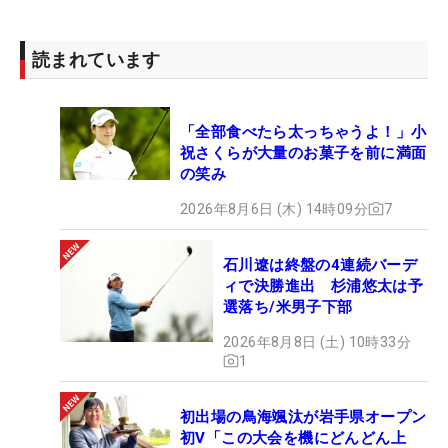
読まれています
「全部食べたら太っちゃうよ！」小
祝さくらが大量のお菓子を前に満面
の笑み
2026年8月6日 (木) 14時09分
7
石川遼は終盤の4連続バーデ
ィで決勝進出 杉浦悠太は予
選落ち/米男子下部
2026年8月8日 (土) 10時33分
1
初出場の鳥海颯汰が岩手県オープン
初V「この大会を機にどんどん上