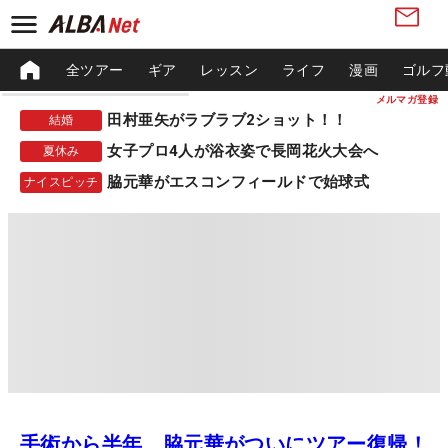
全ツアー
ギア
レッスン
ライフ
漫画
ゴルフ
メルマガ登録
田村亜矢がラブラブ2ショット！！
結婚
女子プロ4人が浴衣姿で長岡花火大会へ
夏休み
脇元華がエスコンフィールドで始球式
ナイスピッチ
手術から半年、脇元華がついにツアー復帰！