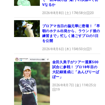
Vなるか
2026年8月8日 (土) 17時58分
20
プロアマ当日の脇元華に密着！「早
朝のホテル出発から、ラウンド後の
練習まで」忙しく過ごすプロの1日
を公開
2026年8月6日 (木) 15時50分
1
金田久美子がツアー通算500
試合に参戦！ プロ18年目の
大記録達成に「あんびりーば
ぼー」
2026年8月7日 (金) 11時25分
19