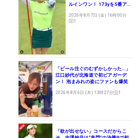
ルインワン！ 173yを5番アイ
アンで会心のショット
2026年8月7日 (金) 16時00分
1
「ビール注ぐのむずかしかった…」
江口紗代が北海道で初ビアガーデ
ン！ 泡まみれの姿にファンも爆笑
2026年8月6日 (木) 13時27分
1
「欲が出せない」コースだからこ
そ 吉澤柚月は“鬼門”の決勝Rで初