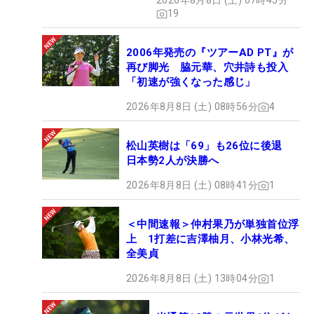
2026年8月8日 (土) 07時45分
19
2006年発売の『ツアーAD PT』が
再び脚光 脇元華、穴井詩も投入
「初速が強くなった感じ」
2026年8月8日 (土) 08時56分
4
松山英樹は「69」も26位に後退
日本勢2人が決勝へ
2026年8月8日 (土) 08時41分
1
＜中間速報＞仲村果乃が単独首位浮
上 1打差に吉澤柚月、小林光希、
全美貞
2026年8月8日 (土) 13時04分
1