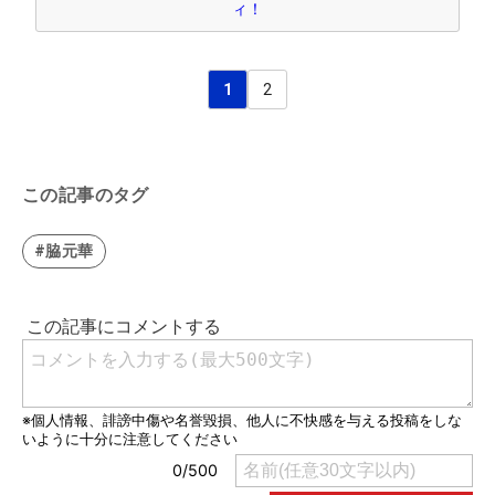
ィ！
1
2
この記事のタグ
#脇元華