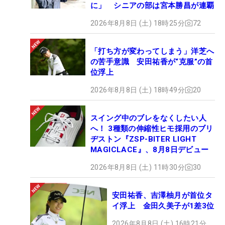
に」 シニアの部は宮本勝昌が連覇
2026年8月8日 (土) 18時25分
72
「打ち方が変わってしまう」洋芝へ
の苦手意識 安田祐香が“克服”の首
位浮上
2026年8月8日 (土) 18時49分
20
スイング中のブレをなくしたい人
へ！ 3種類の伸縮性ヒモ採用のブリ
ヂストン『ZSP-BITER LIGHT
MAGICLACE』、8月8日デビュー
2026年8月8日 (土) 11時30分
30
安田祐香、吉澤柚月が首位タ
イ浮上 金田久美子が1差3位
2026年8月8日 (土) 16時21分