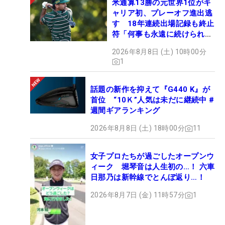
米通算13勝の元世界1位がキ
ャリア初、プレーオフ進出逃
す 18年連続出場記録も終止
符「何事も永遠に続けられな
い」
2026年8月8日 (土) 10時00分
1
話題の新作を抑えて『G440 K』が
首位 “10Ｋ”人気は未だに継続中 #
週間ギアランキング
2026年8月8日 (土) 18時00分
11
女子プロたちが過ごしたオープンウ
ィーク 堀琴音は人生初の…！ 六車
日那乃は新幹線でとんぼ返り…！
2026年8月7日 (金) 11時57分
1