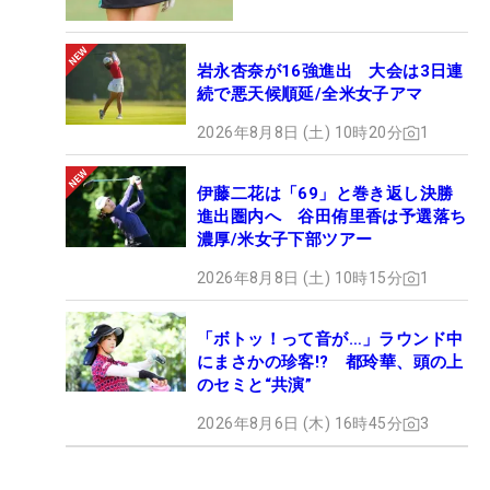
岩永杏奈が16強進出 大会は3日連
続で悪天候順延/全米女子アマ
2026年8月8日 (土) 10時20分
1
伊藤二花は「69」と巻き返し決勝
進出圏内へ 谷田侑里香は予選落ち
濃厚/米女子下部ツアー
2026年8月8日 (土) 10時15分
1
「ボトッ！って音が…」ラウンド中
にまさかの珍客!? 都玲華、頭の上
のセミと“共演”
2026年8月6日 (木) 16時45分
3