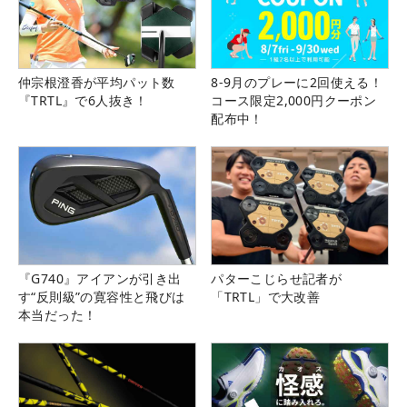
仲宗根澄香が平均パット数
8-9月のプレーに2回使える！
『TRTL』で6人抜き！
コース限定2,000円クーポン
配布中！
『G740』アイアンが引き出
パターこじらせ記者が
す“反則級”の寛容性と飛びは
「TRTL」で大改善
本当だった！