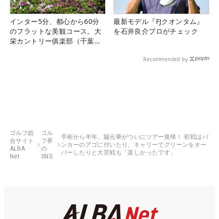
インター5分、都心から60分
最新モデル『FJクオンタム』
のフラットな美観コース。大
を石井良介プロがチェック
栄カントリー俱楽部（千葉
県）
Recommended by
ゴルフ総
ゴル
手術から半年、脇元華がついにツアー復帰！ 初戦はバ
合サイト
フ界
ンカーのアゴに付いたり、キャリーでグリーンをオー
ALBA
の
バーしたりと大苦戦も「楽しかったです」
Net
SNS