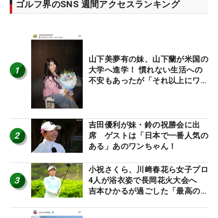
ゴルフ界のSNS 週間アクセスランキング
山下美夢有の妹、山下蘭が米国の
1
大学へ進学！ 慣れない生活への
不安もあったが「それ以上にワク
ワクしています」
吉田優利が妹・鈴の祝勝会に出
2
席 ゲストは「日本で一番人気の
ある」あのワンちゃん！
小祝さくら、川﨑春花ら女子プロ
3
4人が浴衣姿で長岡花火大会へ
吉本ひかるが過ごした「最高の夏
休み！」