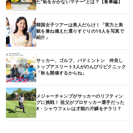
た“恥をかかないマナー”とは？【食事編】
韓国女子ツアーは美人だらけ！「実力と美
貌を兼ね備えた選りすぐりの10人を写真で
紹介」
サッカー、ゴルフ、バドミントン 仲良し
トップアスリート3人がのんびりピクニック
「秋も開催するからね」
メジャーチャンプがサッカーのリフティン
グに挑戦！ 祖父がプロサッカー選手だった
X・シャウフェレは才能の片鱗をチラリ？