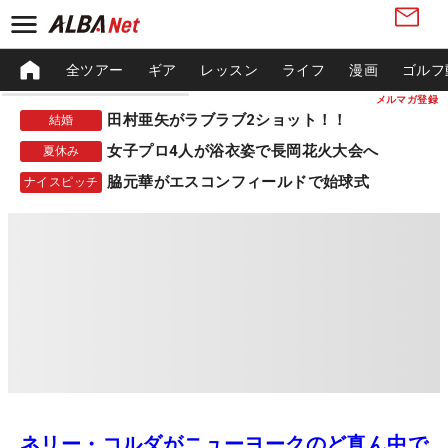
全ツアー
ギア
レッスン
ライフ
漫画
ゴルフ
メルマガ登録
田村亜矢がラブラブ2ショット！！
結婚
女子プロ4人が浴衣姿で長岡花火大会へ
夏休み
脇元華がエスコンフィールドで始球式
ナイスピッチ
ネリー・コルダがニューヨークのど真ん中で