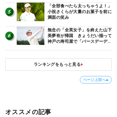
「全部食べたら太っちゃうよ！」
5
小祝さくらが大量のお菓子を前に
満面の笑み
無念の「全英女子」を終えた山下
6
美夢有が帰国 きょうだい揃って
神戸の寿司屋で「バースデーディ
ナー？」
ランキングをもっと見る
ページ上部へ
オススメの記事