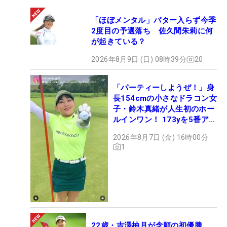
「ほぼメンタル」パター入らず今季
2度目の予選落ち 佐久間朱莉に何
が起きている？
2026年8月9日 (日) 08時39分
20
「パーティーしようぜ！」身
長154cmの小さなドラコン女
子・鈴木真緒が人生初のホー
ルインワン！ 173yを5番アイ
アンで会心のショット
2026年8月7日 (金) 16時00分
1
22歳・吉澤柚月が念願の初優勝