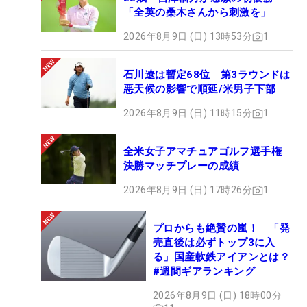
「全英の桑木さんから刺激を」
2026年8月9日 (日) 13時53分
1
石川遼は暫定68位 第3ラウンドは
悪天候の影響で順延/米男子下部
2026年8月9日 (日) 11時15分
1
全米女子アマチュアゴルフ選手権
決勝マッチプレーの成績
2026年8月9日 (日) 17時26分
1
プロからも絶賛の嵐！ 「発
売直後は必ずトップ3に入
る」国産軟鉄アイアンとは？
#週間ギアランキング
2026年8月9日 (日) 18時00分