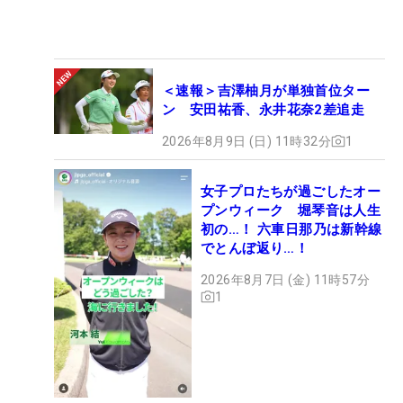
＜速報＞吉澤柚月が単独首位ター
ン 安田祐香、永井花奈2差追走
2026年8月9日 (日) 11時32分
1
女子プロたちが過ごしたオー
プンウィーク 堀琴音は人生
初の…！ 六車日那乃は新幹線
でとんぼ返り…！
2026年8月7日 (金) 11時57分
1