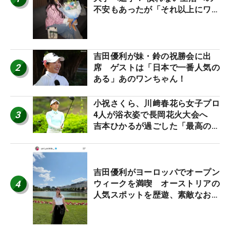
不安もあったが「それ以上にワク
ワクしています」
吉田優利が妹・鈴の祝勝会に出
2
席 ゲストは「日本で一番人気の
ある」あのワンちゃん！
小祝さくら、川﨑春花ら女子プロ
3
4人が浴衣姿で長岡花火大会へ
吉本ひかるが過ごした「最高の夏
休み！」
吉田優利がヨーロッパでオープン
4
ウィークを満喫 オーストリアの
人気スポットを歴遊、素敵なお土
産もゲット！