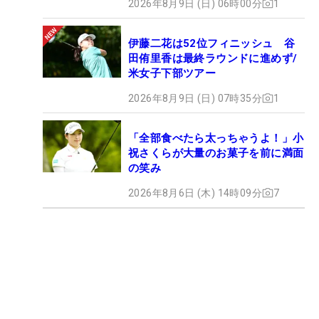
2026年8月9日 (日) 06時00分
1
伊藤二花は52位フィニッシュ 谷
田侑里香は最終ラウンドに進めず/
米女子下部ツアー
2026年8月9日 (日) 07時35分
1
「全部食べたら太っちゃうよ！」小
祝さくらが大量のお菓子を前に満面
の笑み
2026年8月6日 (木) 14時09分
7