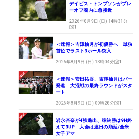
デイビス・トンプソンがプレ
ーオフ圏内に急接近
2026年8月9日 (日) 14時31分
1
＜速報＞吉澤柚月が初優勝へ 単独
首位でラスト3ホール突入
2026年8月9日 (日) 13時04分
1
＜速報＞安田祐香、吉澤柚月はパー
発進 大混戦の最終ラウンドがスタ
ート
2026年8月9日 (日) 09時28分
1
岩永杏奈が4強進出、準決勝は9H終
えて3UP 大会は連日の順延/全米
女子アマ