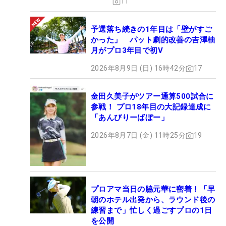
11
予選落ち続きの1年目は「壁がすご
かった」 パット劇的改善の吉澤柚
月がプロ3年目で初V
2026年8月9日 (日) 16時42分
17
金田久美子がツアー通算500試合に
参戦！ プロ18年目の大記録達成に
「あんびりーばぼー」
2026年8月7日 (金) 11時25分
19
プロアマ当日の脇元華に密着！「早
朝のホテル出発から、ラウンド後の
練習まで」忙しく過ごすプロの1日
を公開