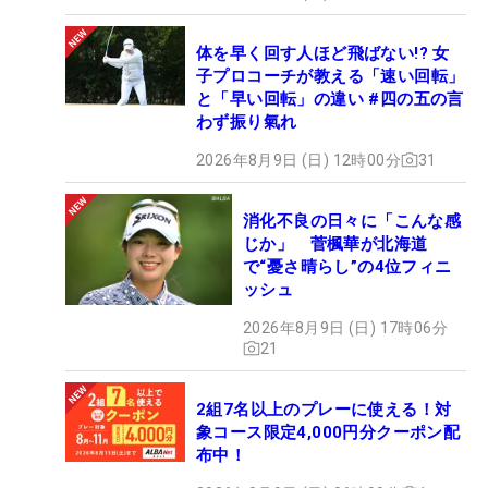
体を早く回す人ほど飛ばない!? 女
子プロコーチが教える「速い回転」
と「早い回転」の違い #四の五の言
わず振り氣れ
2026年8月9日 (日) 12時00分
31
消化不良の日々に「こんな感
じか」 菅楓華が北海道
で“憂さ晴らし”の4位フィニ
ッシュ
2026年8月9日 (日) 17時06分
21
2組7名以上のプレーに使える！対
象コース限定4,000円分クーポン配
布中！