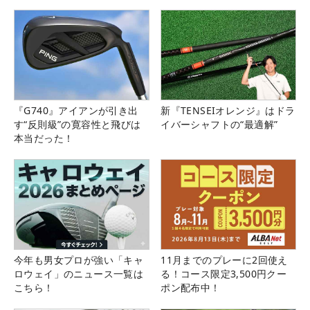
県）
『G740』アイアンが引き出
新『TENSEIオレンジ』はドラ
す“反則級”の寛容性と飛びは
イバーシャフトの“最適解”
本当だった！
今年も男女プロが強い「キャ
11月までのプレーに2回使え
ロウェイ」のニュース一覧は
る！コース限定3,500円クー
こちら！
ポン配布中！