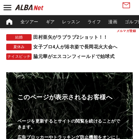
全ツアー
ギア
レッスン
ライフ
漫画
ゴルフ
メルマガ登録
田村亜矢がラブラブ2ショット！！
結婚
女子プロ4人が浴衣姿で長岡花火大会へ
夏休み
脇元華がエスコンフィールドで始球式
ナイスピッチ
このページが表示されるお客様へ
ページを更新するとサイトの閲覧を続けることがで
きます。
広告ブロッカーやトラッキング防止機能をオンにし