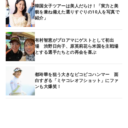
韓国女子ツアーは美人だらけ！「実力と美
貌を兼ね備えた選りすぐりの10人を写真で
紹介」
有村智恵がプロアマにゲストとして初出
場 渋野日向子、原英莉花ら米国を主戦場
とする選手たちとの再会を喜ぶ
都玲華を狙う大きなピコピコハンマー 面
白すぎる「ミヤコレオフショット」にファ
ンも大爆笑！