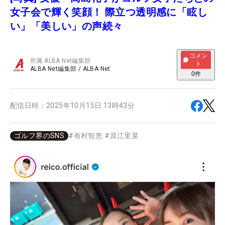
女子会で輝く笑顔！ 際立つ透明感に「眩し
い」「美しい」の声続々
コメン
所属
ALBA Net編集部
ト
ALBA Net編集部
/
ALBA Net
0
件
配信日時：
2025年10月15日 13時43分
ゴルフ界のSNS
#
有村智恵
#
原江里菜