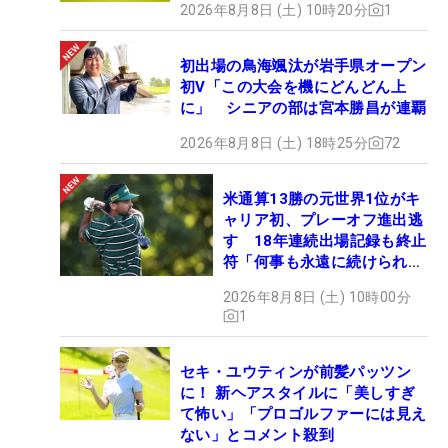
2026年8月8日 (土) 10時20分
1
初出場の鳥海颯汰が岩手県オープン
初V「この大会を機にどんどん上
に」 シニアの部は宮本勝昌が連覇
2026年8月8日 (土) 18時25分
72
米通算13勝の元世界1位がキ
ャリア初、プレーオフ進出逃
す 18年連続出場記録も終止
符「何事も永遠に続けられな
い」
2026年8月8日 (土) 10時00分
1
セキ・ユウティンが前髪パッツン
に！ 新ヘアスタイルに「美しすぎ
て怖い」「プロゴルファーには見え
ない」とコメント殺到