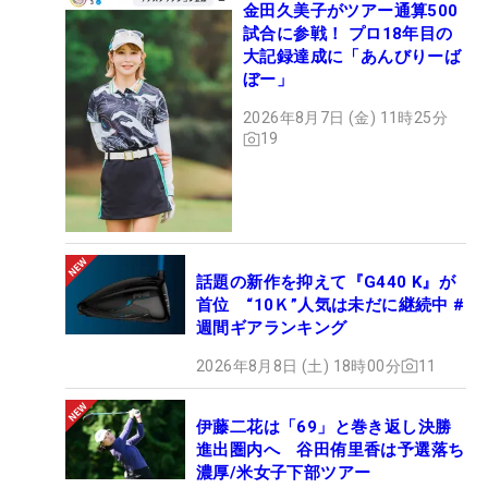
金田久美子がツアー通算500
試合に参戦！ プロ18年目の
大記録達成に「あんびりーば
ぼー」
2026年8月7日 (金) 11時25分
19
話題の新作を抑えて『G440 K』が
首位 “10Ｋ”人気は未だに継続中 #
週間ギアランキング
2026年8月8日 (土) 18時00分
11
伊藤二花は「69」と巻き返し決勝
進出圏内へ 谷田侑里香は予選落ち
濃厚/米女子下部ツアー