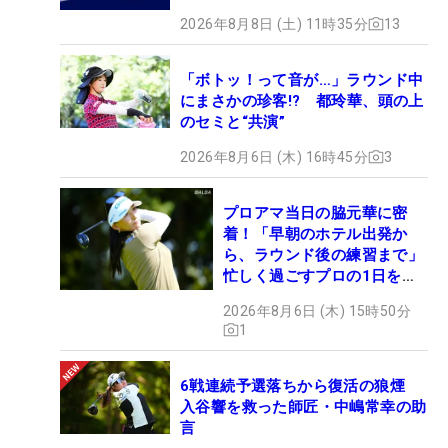
2026年8月8日 (土) 11時35分
13
「ボトッ！って音が…」ラウンド中
にまさかの珍客!? 都玲華、頭の上
のセミと“共演”
2026年8月6日 (木) 16時45分
3
プロアマ当日の脇元華に密
着！「早朝のホテル出発か
ら、ラウンド後の練習まで」
忙しく過ごすプロの1日を公
開
2026年8月6日 (木) 15時50分
1
6戦連続予選落ちから復活の狼煙
入谷響を救った師匠・中嶋常幸の助
言