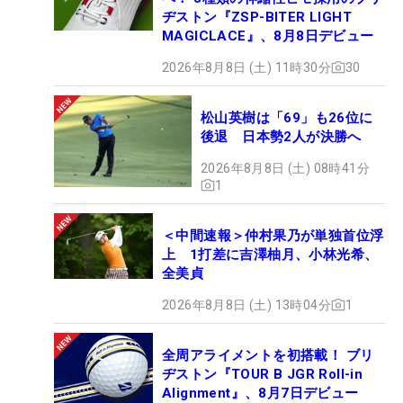
ヂストン『ZSP-BITER LIGHT
MAGICLACE』、8月8日デビュー
2026年8月8日 (土) 11時30分
30
松山英樹は「69」も26位に
後退 日本勢2人が決勝へ
2026年8月8日 (土) 08時41分
1
＜中間速報＞仲村果乃が単独首位浮
上 1打差に吉澤柚月、小林光希、
全美貞
2026年8月8日 (土) 13時04分
1
全周アライメントを初搭載！ ブリ
ヂストン『TOUR B JGR Roll-in
Alignment』、8月7日デビュー