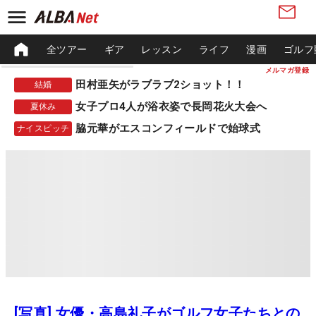
全ツアー
ギア
レッスン
ライフ
漫画
ゴルフ
メルマガ登録
田村亜矢がラブラブ2ショット！！
結婚
女子プロ4人が浴衣姿で長岡花火大会へ
夏休み
脇元華がエスコンフィールドで始球式
ナイスピッチ
[写真] 女優・高島礼子がゴルフ女子たちとの