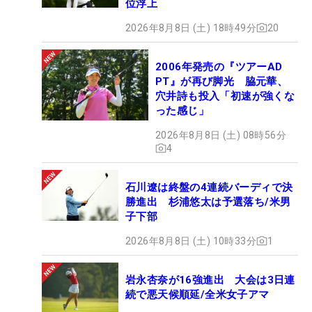
位浮上
2026年8月8日 (土) 18時49分
20
2006年発売の『ツアーAD
PT』が再び脚光 脇元華、
穴井詩も投入「初速が強くな
った感じ」
2026年8月8日 (土) 08時56分
4
石川遼は終盤の4連続バーディで決
勝進出 杉浦悠太は予選落ち/米男
子下部
2026年8月8日 (土) 10時33分
1
岩永杏奈が16強進出 大会は3日連
続で悪天候順延/全米女子アマ