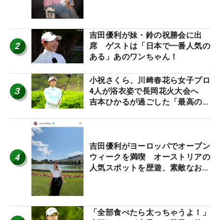
ワクしています」
吉田優利が妹・鈴の祝勝会に出
2
席 ゲストは「日本で一番人気の
ある」あのワンちゃん！
小祝さくら、川﨑春花ら女子プロ
3
4人が浴衣姿で長岡花火大会へ
吉本ひかるが過ごした「最高の夏
休み！」
吉田優利がヨーロッパでオープン
4
ウィークを満喫 オーストリアの
人気スポットを歴遊、素敵なお土
産もゲット！
「全部食べたら太っちゃうよ！」