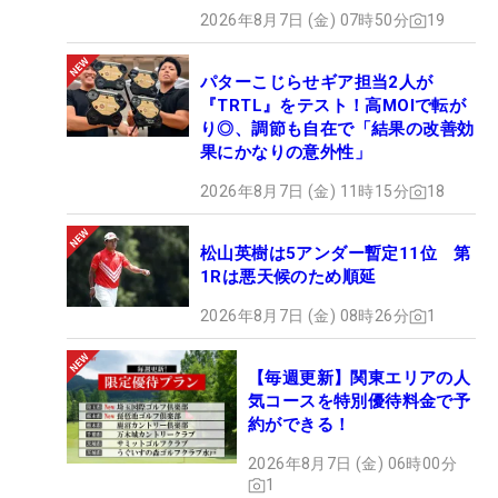
2026年8月7日 (金) 07時50分
19
パターこじらせギア担当2人が
『TRTL』をテスト！高MOIで転が
り◎、調節も自在で「結果の改善効
果にかなりの意外性」
2026年8月7日 (金) 11時15分
18
松山英樹は5アンダー暫定11位 第
1Rは悪天候のため順延
2026年8月7日 (金) 08時26分
1
【毎週更新】関東エリアの人
気コースを特別優待料金で予
約ができる！
2026年8月7日 (金) 06時00分
1