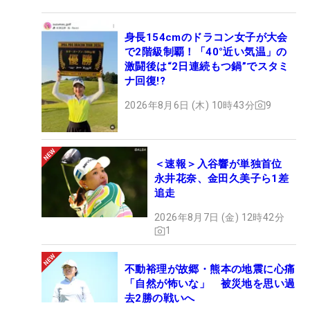
身長154cmのドラコン女子が大会
で2階級制覇！「40°近い気温」の
激闘後は“2日連続もつ鍋”でスタミ
ナ回復!?
2026年8月6日 (木) 10時43分
9
＜速報＞入谷響が単独首位
永井花奈、金田久美子ら1差
追走
2026年8月7日 (金) 12時42分
1
不動裕理が故郷・熊本の地震に心痛
「自然が怖いな」 被災地を思い過
去2勝の戦いへ