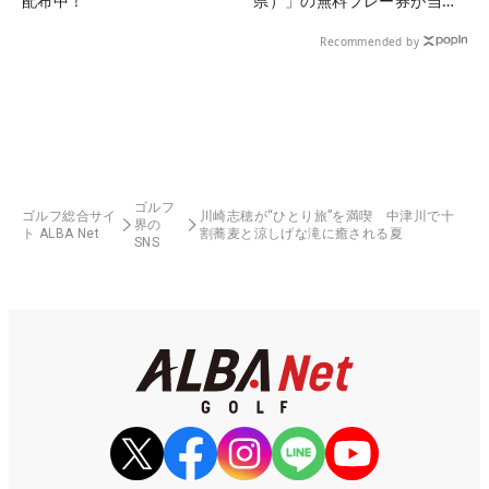
配布中！
県）」の無料プレー券が当た
る！！
Recommended by
ゴルフ
ゴルフ総合サイ
川崎志穂が“ひとり旅”を満喫 中津川で十
界の
ト ALBA Net
割蕎麦と涼しげな滝に癒される夏
SNS