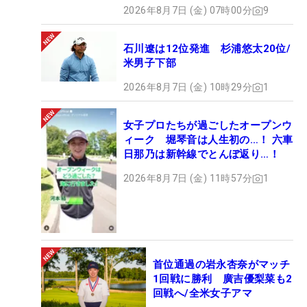
2026年8月7日 (金) 07時00分
9
石川遼は12位発進 杉浦悠太20位/
米男子下部
2026年8月7日 (金) 10時29分
1
女子プロたちが過ごしたオープンウ
ィーク 堀琴音は人生初の…！ 六車
日那乃は新幹線でとんぼ返り…！
2026年8月7日 (金) 11時57分
1
首位通過の岩永杏奈がマッチ
1回戦に勝利 廣吉優梨菜も2
回戦へ/全米女子アマ