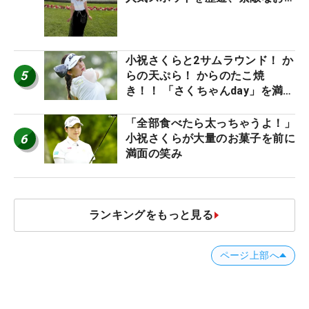
産もゲット！
小祝さくらと2サムラウンド！ か
5
らの天ぷら！ からのたこ焼
き！！ 「さくちゃんday」を満喫
した吉本ひかるの福岡遠征最終日
「全部食べたら太っちゃうよ！」
6
小祝さくらが大量のお菓子を前に
満面の笑み
ランキングをもっと見る
ページ上部へ