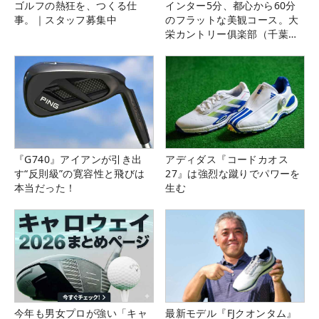
ゴルフの熱狂を、つくる仕
インター5分、都心から60分
事。｜スタッフ募集中
のフラットな美観コース。大
栄カントリー俱楽部（千葉
県）
『G740』アイアンが引き出
アディダス『コードカオス
す“反則級”の寛容性と飛びは
27』は強烈な蹴りでパワーを
本当だった！
生む
今年も男女プロが強い「キャ
最新モデル『FJクオンタム』