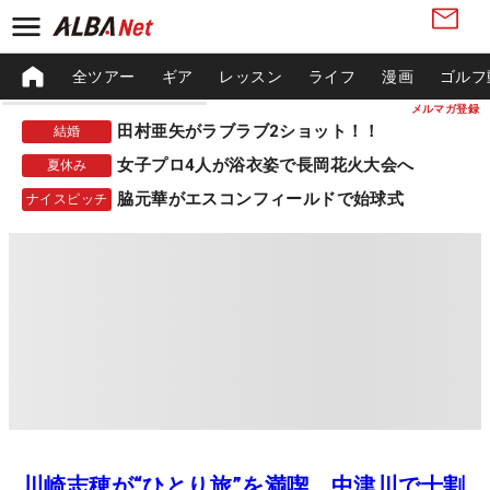
全ツアー
ギア
レッスン
ライフ
漫画
ゴルフ
メルマガ登録
田村亜矢がラブラブ2ショット！！
結婚
女子プロ4人が浴衣姿で長岡花火大会へ
夏休み
脇元華がエスコンフィールドで始球式
ナイスピッチ
川崎志穂が“ひとり旅”を満喫 中津川で十割