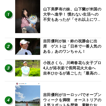
山下美夢有の妹、山下蘭が米国の
1
大学へ進学！ 慣れない生活への
不安もあったが「それ以上にワク
ワクしています」
吉田優利が妹・鈴の祝勝会に出
2
席 ゲストは「日本で一番人気の
ある」あのワンちゃん！
小祝さくら、川﨑春花ら女子プロ
3
4人が浴衣姿で長岡花火大会へ
吉本ひかるが過ごした「最高の夏
休み！」
吉田優利がヨーロッパでオープン
4
ウィークを満喫 オーストリアの
人気スポットを歴遊、素敵なお土