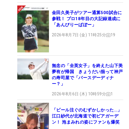
金田久美子がツアー通算500試合に
参戦！ プロ18年目の大記録達成に
「あんびりーばぼー」
2026年8月7日 (金) 11時25分
19
無念の「全英女子」を終えた山下美
夢有が帰国 きょうだい揃って神戸
の寿司屋で「バースデーディナ
ー？」
2026年8月6日 (木) 10時59分
1
「ビール注ぐのむずかしかった…」
江口紗代が北海道で初ビアガーデ
ン！ 泡まみれの姿にファンも爆笑