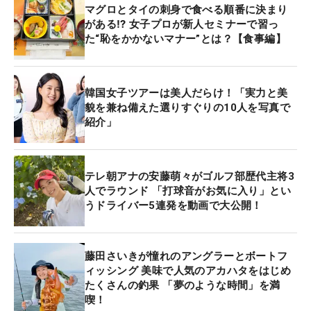
マグロとタイの刺身で食べる順番に決まり
がある⁉ 女子プロが新人セミナーで習っ
た“恥をかかないマナー”とは？【食事編】
韓国女子ツアーは美人だらけ！「実力と美
貌を兼ね備えた選りすぐりの10人を写真で
紹介」
テレ朝アナの安藤萌々がゴルフ部歴代主将3
人でラウンド 「打球音がお気に入り」とい
うドライバー5連発を動画で大公開！
藤田さいきが憧れのアングラーとボートフ
ィッシング 美味で人気のアカハタをはじめ
たくさんの釣果 「夢のような時間」を満
喫！