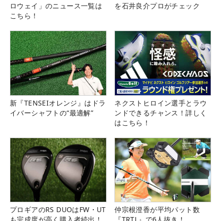
ロウェイ」のニュース一覧は
を石井良介プロがチェック
こちら！
新『TENSEIオレンジ』はドラ
ネクストヒロイン選手とラウ
イバーシャフトの“最適解”
ンドできるチャンス！詳しく
はこちら！
プロギアのRS DUOはFW・UT
仲宗根澄香が平均パット数
も完成度が高く購入者続出！
『TRTL』で6人抜き！