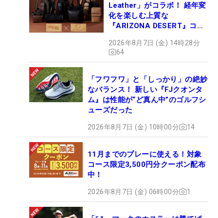
Leather」がコラボ！ 経年変
化を楽しむ上質な
『ARIZONA DESERT』コレ
クション、9月15日限定デビ
2026年8月7日 (金) 14時28分
ュー
64
「フワフワ」と「しっかり」の絶妙
なバランス！ 新しい『FJクオンタ
ム』は性能が“ど真ん中”のゴルフシ
ューズだった
2026年8月7日 (金) 10時00分
14
11月までのプレーに使える！対象
コース限定3,500円分クーポン配布
中！
2026年8月7日 (金) 06時00分
1