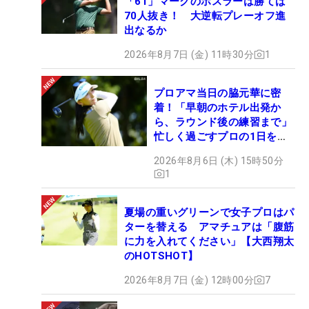
「61」マークのホスラーは勝てば
70人抜き！ 大逆転プレーオフ進
出なるか
2026年8月7日 (金) 11時30分
1
プロアマ当日の脇元華に密
着！「早朝のホテル出発か
ら、ラウンド後の練習まで」
忙しく過ごすプロの1日を公
開
2026年8月6日 (木) 15時50分
1
夏場の重いグリーンで女子プロはパ
ターを替える アマチュアは「腹筋
に力を入れてください」【大西翔太
のHOTSHOT】
2026年8月7日 (金) 12時00分
7