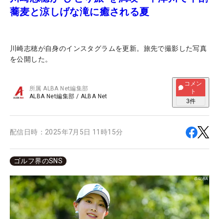
蕎麦と涼しげな滝に癒される夏
川崎志穂が自身のインスタグラムを更新。旅先で撮影した写真
を公開した。
コメン
所属
ALBA Net編集部
ト
ALBA Net編集部
/
ALBA Net
3
件
配信日時：
2025年7月5日 11時15分
ゴルフ界のSNS