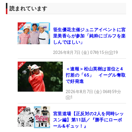
読まれています
笹生優花主催ジュニアイベントに宮
里美香らが参加「純粋にゴルフを楽
しんでほしい」
2026年8月7日 (金) 07時15分
19
＜速報＞松山英樹は首位と4
打差の「65」 イーグル奪取
で好発進
2026年8月7日 (金) 06時59分
1
宮里道場【正反対の2人を同時レッ
スン編】第11話／『勝手にローボ
ール&ギュッ！』