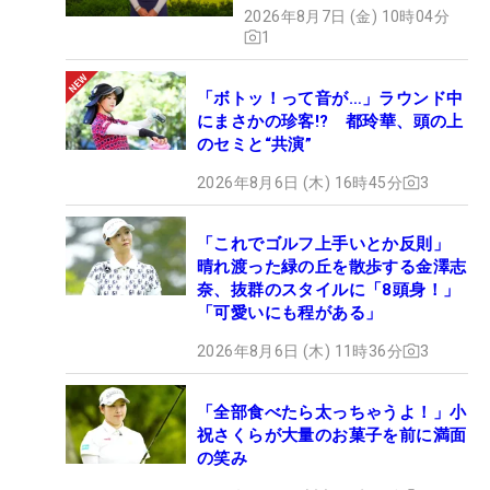
2026年8月7日 (金) 10時04分
1
「ボトッ！って音が…」ラウンド中
にまさかの珍客!? 都玲華、頭の上
のセミと“共演”
2026年8月6日 (木) 16時45分
3
「これでゴルフ上手いとか反則」
晴れ渡った緑の丘を散歩する金澤志
奈、抜群のスタイルに「8頭身！」
「可愛いにも程がある」
2026年8月6日 (木) 11時36分
3
「全部食べたら太っちゃうよ！」小
祝さくらが大量のお菓子を前に満面
の笑み