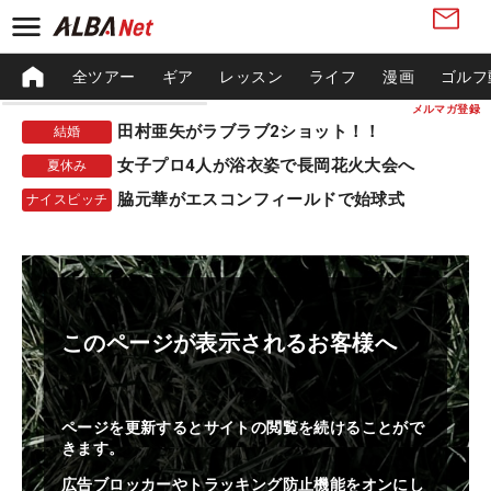
全ツアー
ギア
レッスン
ライフ
漫画
ゴルフ
メルマガ登録
田村亜矢がラブラブ2ショット！！
結婚
女子プロ4人が浴衣姿で長岡花火大会へ
夏休み
脇元華がエスコンフィールドで始球式
ナイスピッチ
このページが表示されるお客様へ
ページを更新するとサイトの閲覧を続けることがで
きます。
広告ブロッカーやトラッキング防止機能をオンにし