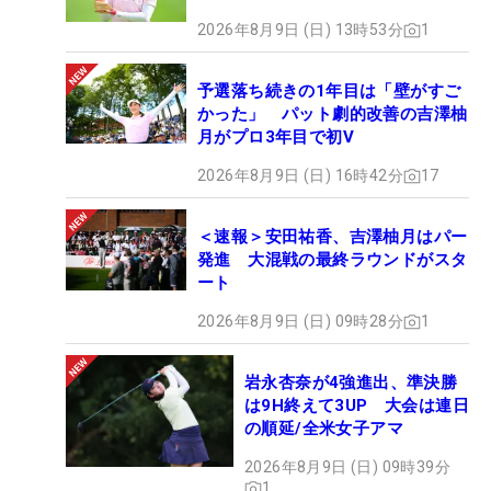
2026年8月9日 (日) 13時53分
1
予選落ち続きの1年目は「壁がすご
かった」 パット劇的改善の吉澤柚
月がプロ3年目で初V
2026年8月9日 (日) 16時42分
17
＜速報＞安田祐香、吉澤柚月はパー
発進 大混戦の最終ラウンドがスタ
ート
2026年8月9日 (日) 09時28分
1
岩永杏奈が4強進出、準決勝
は9H終えて3UP 大会は連日
の順延/全米女子アマ
2026年8月9日 (日) 09時39分
1