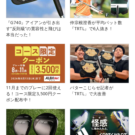
『G740』アイアンが引き出
仲宗根澄香が平均パット数
す“反則級”の寛容性と飛びは
『TRTL』で6人抜き！
本当だった！
11月までのプレーに2回使え
パターこじらせ記者が
る！コース限定3,500円クー
「TRTL」で大改善
ポン配布中！