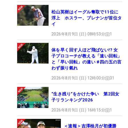
松山英樹はイーグル奪取で11位に
浮上 ホスラー、ブレナンが首位タ
イ
2026年8月9日 (日) 08時53分
1
体を早く回す人ほど飛ばない!? 女
子プロコーチが教える「速い回転」
と「早い回転」の違い #四の五の言
わず振り氣れ
2026年8月9日 (日) 12時00分
31
“生き残り”をかけた争い 第2回女
子リランキング2026
2026年8月9日 (日) 16時15分
1
＜速報＞吉澤柚月が初優勝