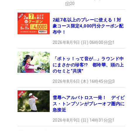
20
2組7名以上のプレーに使える！対
象コース限定4,000円分クーポン配
布中！
2026年8月9日 (日) 06時00分
1
「ボトッ！って音が…」ラウンド中
にまさかの珍客!? 都玲華、頭の上
のセミと“共演”
2026年8月6日 (木) 16時45分
3
雪辱へアルバトロス一発！ デイビ
ス・トンプソンがプレーオフ圏内に
急接近
2026年8月9日 (日) 14時31分
1