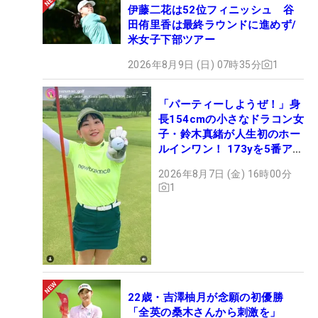
伊藤二花は52位フィニッシュ 谷
田侑里香は最終ラウンドに進めず/
米女子下部ツアー
2026年8月9日 (日) 07時35分
1
「パーティーしようぜ！」身
長154cmの小さなドラコン女
子・鈴木真緒が人生初のホー
ルインワン！ 173yを5番アイ
アンで会心のショット
2026年8月7日 (金) 16時00分
1
22歳・吉澤柚月が念願の初優勝
「全英の桑木さんから刺激を」