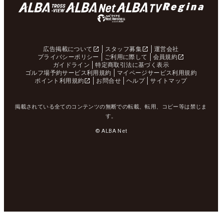
広告掲載について
スタッフ募集
運営会社
プライバシーポリシー
ご利用に際して
会員規約
ガイドライン
特定商取引法に基づく表示
ゴルフ場予約サービス利用規約
マイページサービス利用規約
ポイント利用規約
お問合せ
ヘルプ
サイトマップ
掲載されている全てのコンテンツの無断での転載、転用、コピー等は禁じま
す。
© ALBA Net