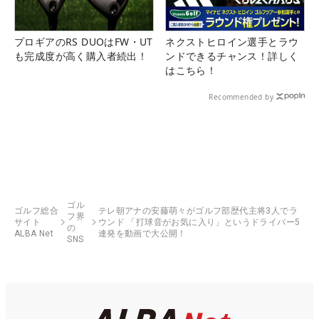
プロギアのRS DUOはFW・UT
ネクストヒロイン選手とラウ
も完成度が高く購入者続出！
ンドできるチャンス！詳しく
はこちら！
Recommended by
ゴル
ゴルフ総合
テレ朝アナの安藤萌々がゴルフ部歴代主将3人でラ
フ界
サイト
ウンド 「打球音がお気に入り」というドライバー5
の
ALBA Net
連発を動画で大公開！
SNS