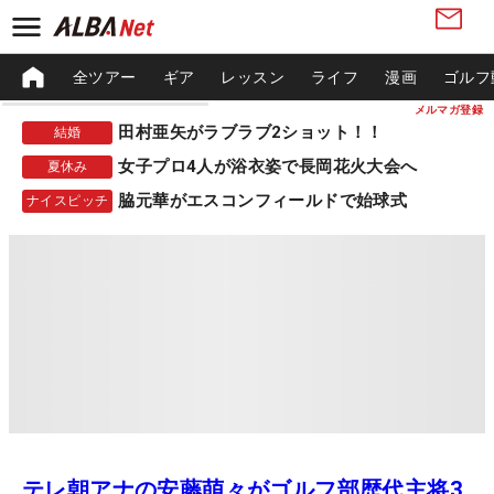
全ツアー
ギア
レッスン
ライフ
漫画
ゴルフ
メルマガ登録
田村亜矢がラブラブ2ショット！！
結婚
女子プロ4人が浴衣姿で長岡花火大会へ
夏休み
脇元華がエスコンフィールドで始球式
ナイスピッチ
テレ朝アナの安藤萌々がゴルフ部歴代主将3