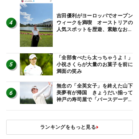
吉田優利がヨーロッパでオープン
4
ウィークを満喫 オーストリアの
人気スポットを歴遊、素敵なお土
産もゲット！
「全部食べたら太っちゃうよ！」
5
小祝さくらが大量のお菓子を前に
満面の笑み
無念の「全英女子」を終えた山下
6
美夢有が帰国 きょうだい揃って
神戸の寿司屋で「バースデーディ
ナー？」
ランキングをもっと見る