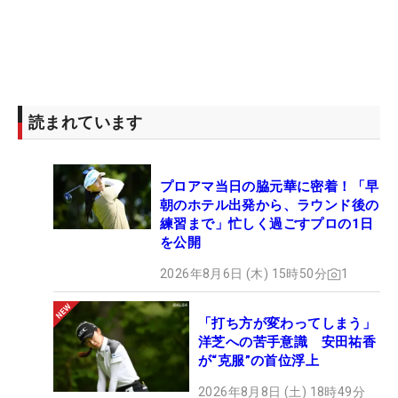
読まれています
プロアマ当日の脇元華に密着！「早
朝のホテル出発から、ラウンド後の
練習まで」忙しく過ごすプロの1日
を公開
2026年8月6日 (木) 15時50分
1
「打ち方が変わってしまう」
洋芝への苦手意識 安田祐香
が“克服”の首位浮上
2026年8月8日 (土) 18時49分