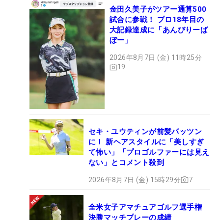
金田久美子がツアー通算500
試合に参戦！ プロ18年目の
大記録達成に「あんびりーば
ぼー」
2026年8月7日 (金) 11時25分
19
セキ・ユウティンが前髪パッツン
に！ 新ヘアスタイルに「美しすぎ
て怖い」「プロゴルファーには見え
ない」とコメント殺到
2026年8月7日 (金) 15時29分
7
全米女子アマチュアゴルフ選手権
決勝マッチプレーの成績