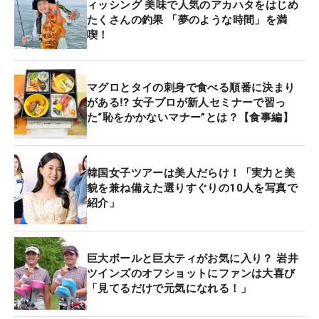
ィッシング 美味で人気のアカハタをはじめ
たくさんの釣果 「夢のような時間」を満
喫！
マグロとタイの刺身で食べる順番に決まり
がある⁉ 女子プロが新人セミナーで習っ
た“恥をかかないマナー”とは？【食事編】
韓国女子ツアーは美人だらけ！「実力と美
貌を兼ね備えた選りすぐりの10人を写真で
紹介」
巨大ボールと巨大ティがお気に入り？ 岩井
ツインズのオフショットにファンは大喜び
「見てるだけで元気になれる！」