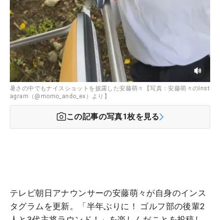
暑さの中でもナイスショットを披露した安藤萌々【写真：安藤萌々のInst
agram（@momo_ando_ex）より】
この記事の写真
1
枚を見る
テレビ朝日アナウンサーの安藤萌々が自身のインス
タグラムを更新。「半年ぶりに！ ゴルフ部の後輩2
人と3代主将ラウンド！」を楽しんだことを投稿し