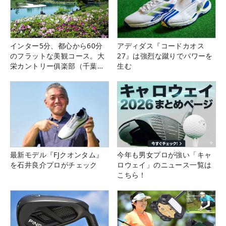
インター5分、都心から60分
アディダス『コードカオス
のフラットな美観コース。大
27』は強烈な蹴りでパワーを
栄カントリー俱楽部（千葉
生む
県）
最新モデル『FJクオンタム』
今年も男女プロが強い「キャ
を石井良介プロがチェック
ロウェイ」のニュース一覧は
こちら！