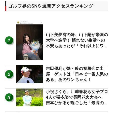
ゴルフ界のSNS 週間アクセスランキング
山下美夢有の妹、山下蘭が米国の
1
大学へ進学！ 慣れない生活への
不安もあったが「それ以上にワク
ワクしています」
吉田優利が妹・鈴の祝勝会に出
2
席 ゲストは「日本で一番人気の
ある」あのワンちゃん！
小祝さくら、川﨑春花ら女子プロ
3
4人が浴衣姿で長岡花火大会へ
吉本ひかるが過ごした「最高の夏
休み！」