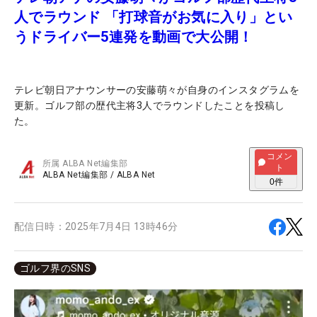
人でラウンド 「打球音がお気に入り」とい
うドライバー5連発を動画で大公開！
テレビ朝日アナウンサーの安藤萌々が自身のインスタグラムを
更新。ゴルフ部の歴代主将3人でラウンドしたことを投稿し
た。
コメン
所属
ALBA Net編集部
ト
ALBA Net編集部
/
ALBA Net
0
件
配信日時：
2025年7月4日 13時46分
ゴルフ界のSNS