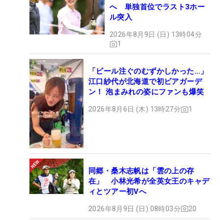
へ 単独首位でラスト3ホー
ル突入
2026年8月9日 (日) 13時04分
1
「ビール注ぐのむずかしかった…」
江口紗代が北海道で初ビアガーデ
ン！ 泡まみれの姿にファンも爆笑
2026年8月6日 (木) 13時27分
1
同郷・桑木志帆は「雲の上の存
在」 小林光希が全英女王のキャデ
ィとツアー初Vへ
2026年8月9日 (日) 08時03分
20