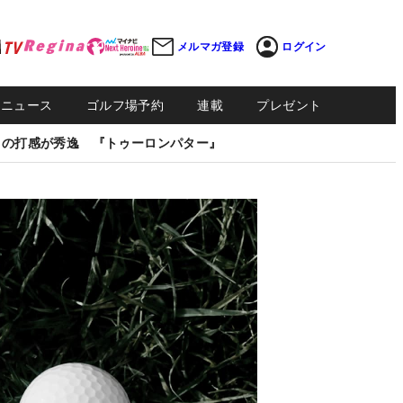
メルマガ登録
ログイン
Sニュース
ゴルフ場予約
連載
プレゼント
しの打感が秀逸 『トゥーロンパター』