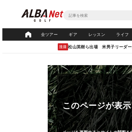
全ツアー
ギア
レッスン
ライフ
松山英樹ら出場 米男子リーダー
注目
このページが表示