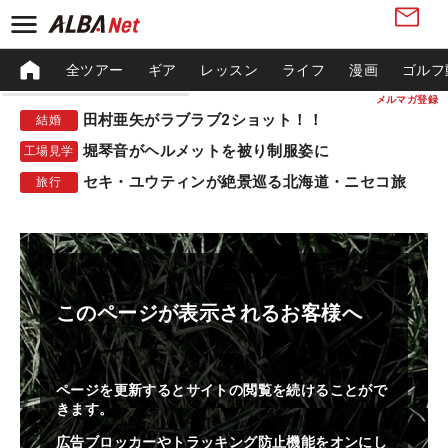
全ツアー
ギア
レッスン
ライフ
漫画
ゴルフ
メルマガ登録
田村亜矢がラブラブ2ショット！！
結婚
堀琴音がヘルメットを被り制服姿に
工場見学
セキ・ユウティンが絶景巡る北海道・ニセコ旅
旅行
このページが表示されるお客様へ
ページを更新するとサイトの閲覧を続けることがで
きます。
広告ブロッカーやトラッキング防止機能をオンにし