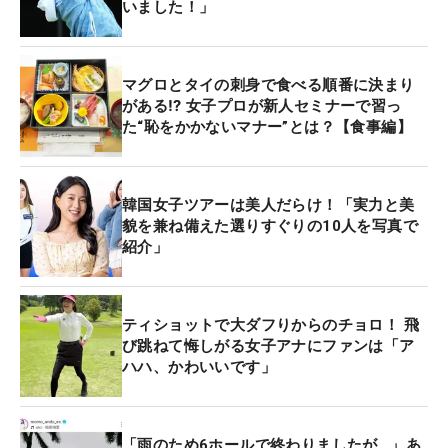
いました！」
マグロとタイの刺身で食べる順番に決まり
がある⁉ 女子プロが新人セミナーで習っ
た“恥をかかないマナー”とは？【食事編】
韓国女子ツアーは美人だらけ！「実力と美
貌を兼ね備えた選りすぐりの10人を写真で
紹介」
ティショットで大ダフりからのチョロ！ 飛
び跳ねて悔しがる女子アナにファンは「ア
ハハ、かわいいです」
「雨のため6ホールで終わりましたが…」あ