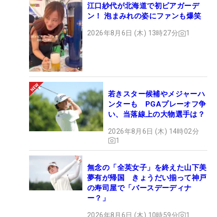
江口紗代が北海道で初ビアガーデ
ン！ 泡まみれの姿にファンも爆笑
2026年8月6日 (木) 13時27分
1
若きスター候補やメジャーハ
ンターも PGAプレーオフ争
い、当落線上の大物選手は？
2026年8月6日 (木) 14時02分
1
無念の「全英女子」を終えた山下美
夢有が帰国 きょうだい揃って神戸
の寿司屋で「バースデーディナ
ー？」
2026年8月6日 (木) 10時59分
1