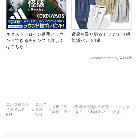
ネクストヒロイン選手とラウ
猛暑を乗り切る！ こだわり機
ンドできるチャンス！詳しく
能派パンツ4選
はこちら！
Recommended by
ゴルフ総合サ
ゴルフ
世界ドラコン王者が突然の大変身！ ファンは
イト ALBA
界の
騒然「帰ってきて」「私は泣いているよ」
Net
SNS