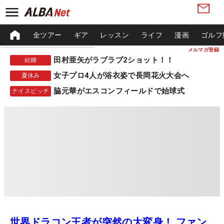
全ツアー
ギア
レッスン
ライフ
漫画
ゴルフ
メルマガ登録
田村亜矢がラブラブ2ショット！！
結婚
女子プロ4人が浴衣姿で長岡花火大会へ
夏休み
脇元華がエスコンフィールドで始球式
ナイスピッチ
世界ドラコン王者が突然の大変身！ ファン