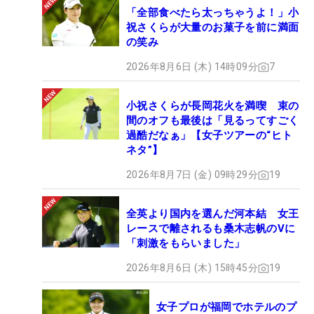
「全部食べたら太っちゃうよ！」小
祝さくらが大量のお菓子を前に満面
の笑み
2026年8月6日 (木) 14時09分
7
小祝さくらが長岡花火を満喫 束の
間のオフも最後は「見るってすごく
過酷だなぁ」【女子ツアーの“ヒト
ネタ”】
2026年8月7日 (金) 09時29分
19
全英より国内を選んだ河本結 女王
レースで離されるも桑木志帆のVに
「刺激をもらいました」
2026年8月6日 (木) 15時45分
19
女子プロが福岡でホテルのプ