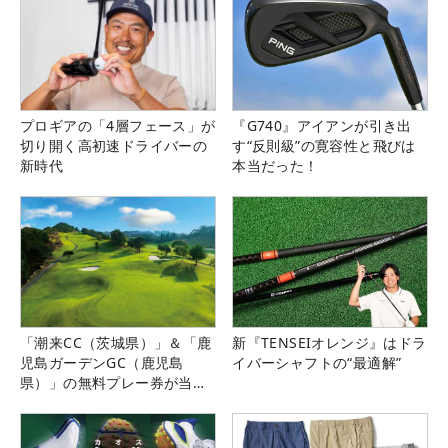
プロギアの「4層フェース」が
『G740』アイアンが引き出
切り開く高初速ドライバーの
す“反則級”の寛容性と飛びは
新時代
本当だった！
「潮来CC（茨城県）」＆「鹿
新『TENSEIオレンジ』はドラ
児島ガーデンGC（鹿児島
イバーシャフトの“最適解”
県）」の無料プレー券が当た
る！！