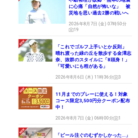
不動裕理が故郷・熊本の地震
に心痛「自然が怖いな」 被
災地を思い過去2勝の戦いへ
2026年8月7日 (金) 07時50分
19
「これでゴルフ上手いとか反則」
晴れ渡った緑の丘を散歩する金澤志
奈、抜群のスタイルに「8頭身！」
「可愛いにも程がある」
2026年8月6日 (木) 11時36分
3
11月までのプレーに使える！対象
コース限定3,500円分クーポン配布
中！
2026年8月7日 (金) 06時00分
1
「ビール注ぐのむずかしかった…」