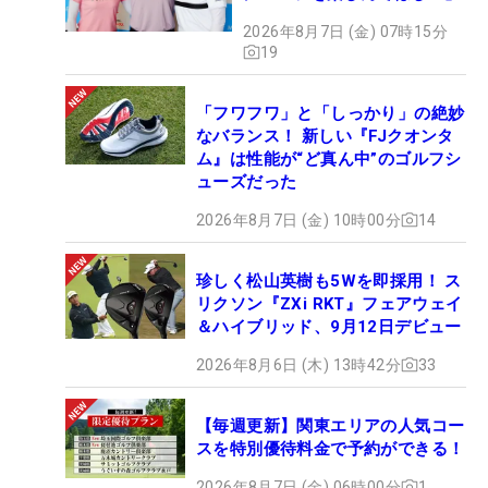
2026年8月7日 (金) 07時15分
19
「フワフワ」と「しっかり」の絶妙
なバランス！ 新しい『FJクオンタ
ム』は性能が“ど真ん中”のゴルフシ
ューズだった
2026年8月7日 (金) 10時00分
14
珍しく松山英樹も5Wを即採用！ ス
リクソン『ZXi RKT』フェアウェイ
＆ハイブリッド、9月12日デビュー
2026年8月6日 (木) 13時42分
33
【毎週更新】関東エリアの人気コー
スを特別優待料金で予約ができる！
2026年8月7日 (金) 06時00分
1