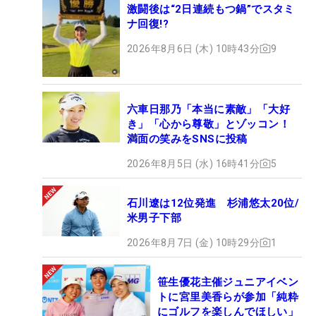
激闘後は“2日連続もつ鍋”でスタミ
ナ回復!?
2026年8月6日 (木) 10時43分
9
六車日那乃「本当に素敵」「大好
き」「心から尊敬」とゾッコン！
満面の笑みをSNSに投稿
2026年8月5日 (水) 16時41分
5
石川遼は12位発進 杉浦悠太20位/
米男子下部
2026年8月7日 (金) 10時29分
1
笹生優花主催ジュニアイベン
トに宮里美香らが参加「純粋
にゴルフを楽しんでほしい」