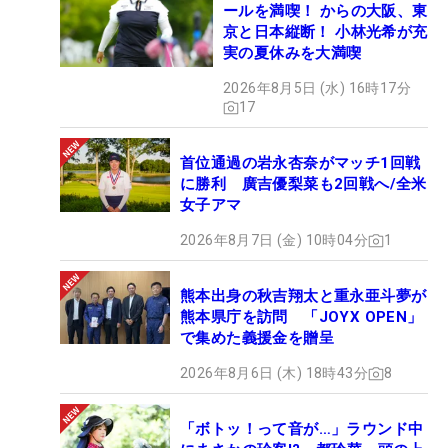
ールを満喫！ からの大阪、東
京と日本縦断！ 小林光希が充
実の夏休みを大満喫
2026年8月5日 (水) 16時17分
17
首位通過の岩永杏奈がマッチ1回戦
に勝利 廣吉優梨菜も2回戦へ/全米
女子アマ
2026年8月7日 (金) 10時04分
1
熊本出身の秋吉翔太と重永亜斗夢が
熊本県庁を訪問 「JOYX OPEN」
で集めた義援金を贈呈
2026年8月6日 (木) 18時43分
8
「ボトッ！って音が…」ラウンド中