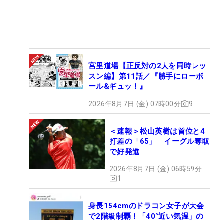
宮里道場【正反対の2人を同時レッ
スン編】第11話／『勝手にローボ
ール&ギュッ！』
2026年8月7日 (金) 07時00分
9
＜速報＞松山英樹は首位と4
打差の「65」 イーグル奪取
で好発進
2026年8月7日 (金) 06時59分
1
身長154cmのドラコン女子が大会
で2階級制覇！「40°近い気温」の