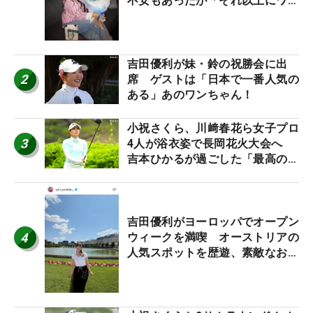
不安もあったが「それ以上にワク
ワクしています」
吉田優利が妹・鈴の祝勝会に出
2
席 ゲストは「日本で一番人気の
ある」あのワンちゃん！
小祝さくら、川﨑春花ら女子プロ
3
4人が浴衣姿で長岡花火大会へ
吉本ひかるが過ごした「最高の夏
休み！」
吉田優利がヨーロッパでオープン
4
ウィークを満喫 オーストリアの
人気スポットを歴遊、素敵なお土
産もゲット！