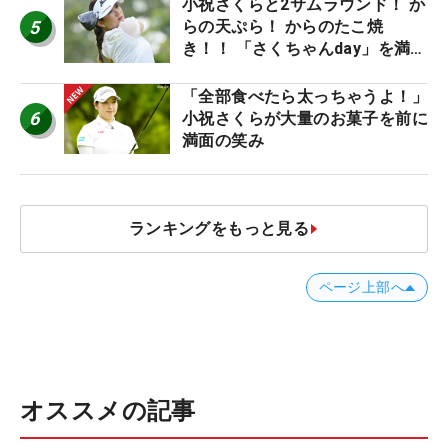
小祝さくらと2サムラウンド！ か
5
らの天ぷら！ からのたこ焼
き！！ 「さくちゃんday」を満喫
した吉本ひかるの福岡遠征最終日
「全部食べたら太っちゃうよ！」
6
小祝さくらが大量のお菓子を前に
満面の笑み
ランキングをもっと見る
ページ上部へ
オススメの記事