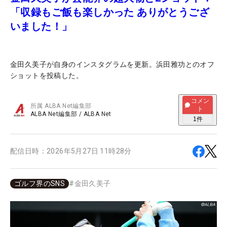
「収録もご飯も楽しかった ありがとうござ
いました！」
金田久美子が自身のインスタグラムを更新。浜田雅功とのオフ
ショットを投稿した。
コメン
所属
ALBA Net編集部
ト
ALBA Net編集部
/
ALBA Net
1
件
配信日時：
2026年5月27日 11時28分
ゴルフ界のSNS
#
金田久美子