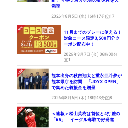
断！ 小林光希が充実の夏休みを大
満喫
2026年8月5日 (水) 16時17分
17
11月までのプレーに使える！
対象コース限定3,500円分ク
ーポン配布中！
2026年8月7日 (金) 06時00分
1
熊本出身の秋吉翔太と重永亜斗夢が
熊本県庁を訪問 「JOYX OPEN」
で集めた義援金を贈呈
2026年8月6日 (木) 18時43分
8
＜速報＞松山英樹は首位と4打差の
「65」 イーグル奪取で好発進