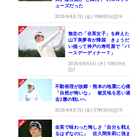
ューズだった
2026年8月7日 (金) 10時00分
14
無念の「全英女子」を終えた
山下美夢有が帰国 きょうだ
い揃って神戸の寿司屋で「バ
ースデーディナー？」
2026年8月6日 (木) 10時59分
1
不動裕理が故郷・熊本の地震に心痛
「自然が怖いな」 被災地を思い過
去2勝の戦いへ
2026年8月7日 (金) 07時50分
19
全英で味わった悔しさ「自分も戦え
るはずなのに」 佐久間朱莉に強ま