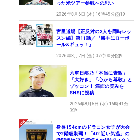
った米ツアー参戦への思い
2026年8月6日 (木) 16時45分
19
宮里道場【正反対の2人を同時レッ
スン編】第11話／『勝手にローボ
ール&ギュッ！』
2026年8月7日 (金) 07時00分
9
六車日那乃「本当に素敵」
「大好き」「心から尊敬」と
ゾッコン！ 満面の笑みを
SNSに投稿
2026年8月5日 (水) 16時41分
5
身長154cmのドラコン女子が大会
で2階級制覇！「40°近い気温」の