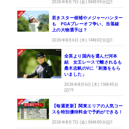
2026年8月7日 (金) 06時59分
1
若きスター候補やメジャーハンター
も PGAプレーオフ争い、当落線
上の大物選手は？
2026年8月6日 (木) 14時02分
1
全英より国内を選んだ河本
結 女王レースで離されるも
桑木志帆のVに「刺激をもら
いました」
2026年8月6日 (木) 15時45分
19
【毎週更新】関東エリアの人気コー
スを特別優待料金で予約ができる！
2026年8月7日 (金) 06時00分
1