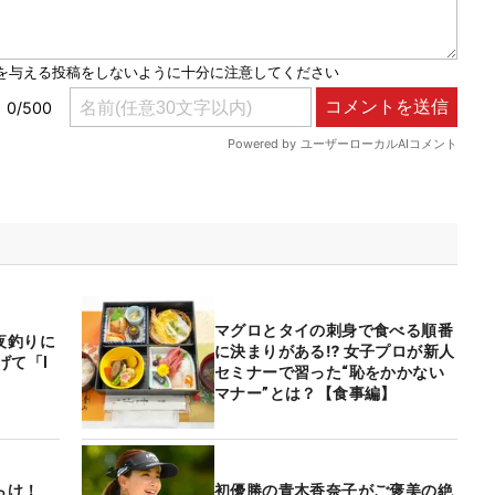
マグロとタイの刺身で食べる順番
夜釣りに
に決まりがある⁉ 女子プロが新人
げて「I
セミナーで習った“恥をかかない
マナー”とは？【食事編】
らけ！
初優勝の青木香奈子がご褒美の絶