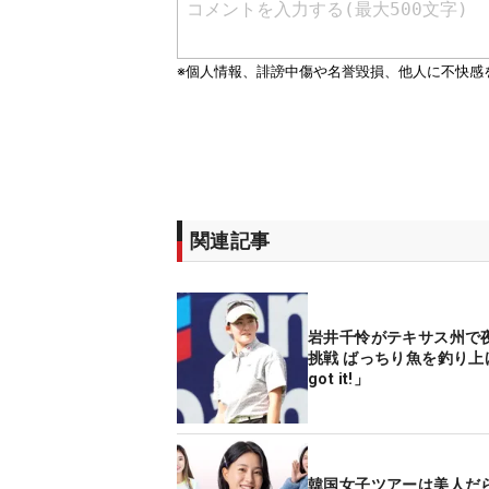
関連記事
岩井千怜がテキサス州で
挑戦 ばっちり魚を釣り上
got it!」
韓国女子ツアーは美人だ