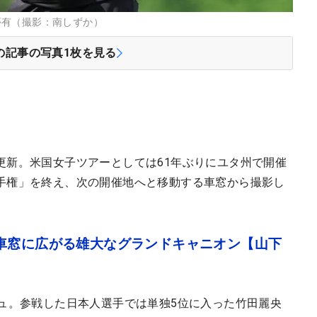
夢有（撮影：南しずか）
の記事の写真
1
枚を見る
更新。米国女子ツアーとしては61年ぶりにユタ州で開催
手権」を終え、次の開催地へと移動する車窓から撮影し
車窓に広がる雄大なグランドキャニオン【山下
シュ。参戦した日本人選手では単独5位に入った竹田麗央