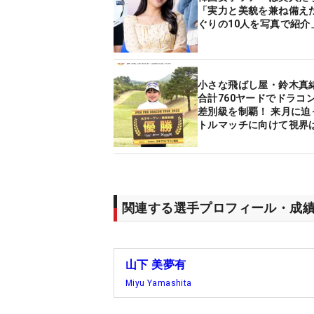
「実力と美貌を兼ね備え
ぐりの10人を写真で紹介
小さな飛ばし屋・鈴木真
合計760ヤードでドラコ
差別級を制覇！ 来月に迫
トルマッチに向けて視界
関連する選手プロフィール・成
山下 美夢有
Miyu Yamashita