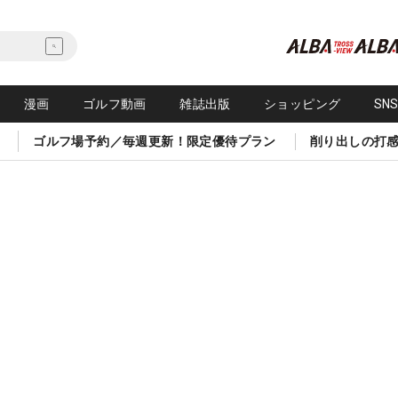
漫画
ゴルフ動画
雑誌出版
ショッピング
SN
ゴルフ場予約／毎週更新！限定優待プラン
削り出しの打