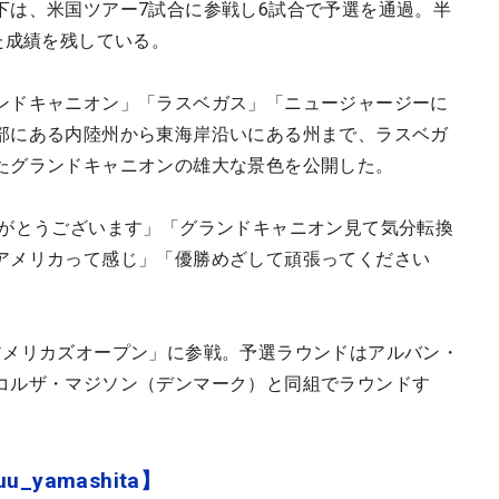
下は、米国ツアー7試合に参戦し6試合で予選を通過。半
た成績を残している。
ンドキャニオン」「ラスベガス」「ニュージャージーに
部にある内陸州から東海岸沿いにある州まで、ラスベガ
たグランドキャニオンの雄大な景色を公開した。
りがとうございます」「グランドキャニオン見て気分転換
アメリカって感じ」「優勝めざして頑張ってください
アメリカズオープン」に参戦。予選ラウンドはアルバン・
コルザ・マジソン（デンマーク）と同組でラウンドす
u_yamashita】