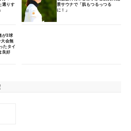
た選りす
景サウナで「肌もつるっつる
」
に！」
緒が3球
ン大会無
ったタイ
は良好
績