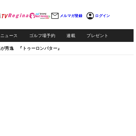
メルマガ登録
ログイン
Sニュース
ゴルフ場予約
連載
プレゼント
感が秀逸 『トゥーロンパター』