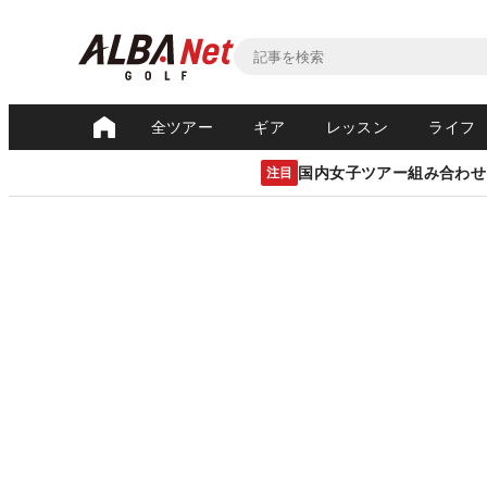
全ツアー
ギア
レッスン
ライフ
国内女子ツアー組み合わせ
注目