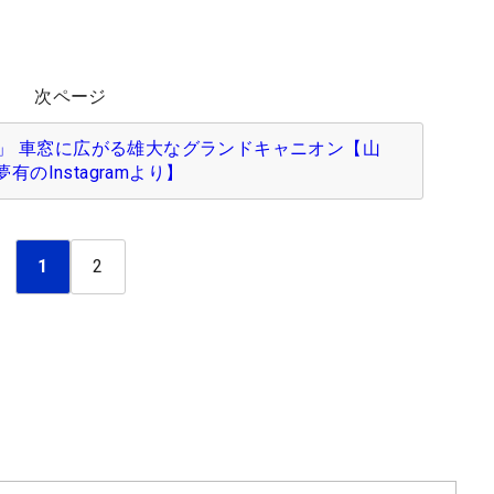
次ページ
」 車窓に広がる雄大なグランドキャニオン【山
有のInstagramより】
1
2