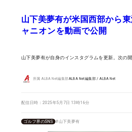
山下美夢有が米国西部から東
ャニオンを動画で公開
山下美夢有が自身のインスタグラムを更新。次の
所属
ALBA Net編集部
ALBA Net編集部
/
ALBA Net
配信日時：
2025年5月7日 13時16分
ゴルフ界のSNS
#
山下美夢有