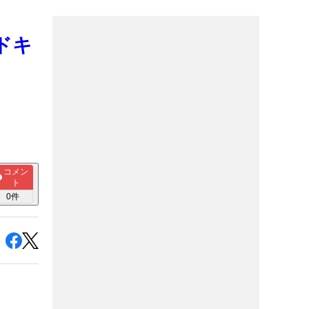
ドキ
コメン
ト
0
件