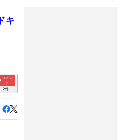
ドキ
コメン
ト
2
件