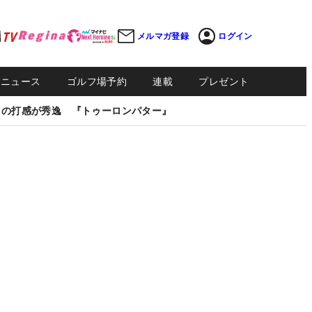
メルマガ登録
ログイン
Sニュース
ゴルフ場予約
連載
プレゼント
しの打感が秀逸 『トゥーロンパター』