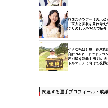
韓国女子ツアーは美人だ
「実力と美貌を兼ね備え
ぐりの10人を写真で紹介
小さな飛ばし屋・鈴木真
合計760ヤードでドラコ
差別級を制覇！ 来月に迫
トルマッチに向けて視界
関連する選手プロフィール・成