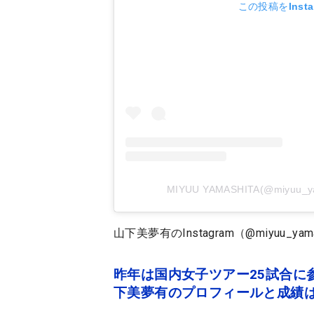
この投稿をInst
MIYUU YAMASHITA(@miyuu
山下美夢有のInstagram（@miyuu_yama
昨年は国内女子ツアー25試合に
下美夢有のプロフィールと成績