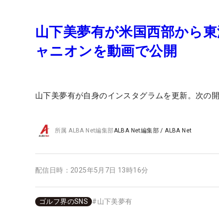
山下美夢有が米国西部から東
ャニオンを動画で公開
山下美夢有が自身のインスタグラムを更新。次の
所属
ALBA Net編集部
ALBA Net編集部
/
ALBA Net
配信日時：
2025年5月7日 13時16分
ゴルフ界のSNS
#
山下美夢有