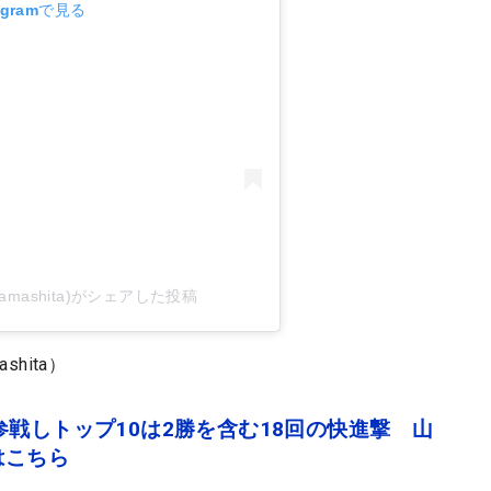
agramで見る
_yamashita)がシェアした投稿
shita）
参戦しトップ10は2勝を含む18回の快進撃 山
はこちら