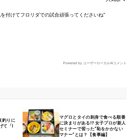
マグロとタイの刺身で食べる順番
夜釣りに
に決まりがある⁉ 女子プロが新人
げて「I
セミナーで習った“恥をかかない
マナー”とは？【食事編】