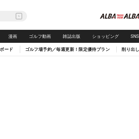
漫画
ゴルフ動画
雑誌出版
ショッピング
SN
ボード
ゴルフ場予約／毎週更新！限定優待プラン
削り出