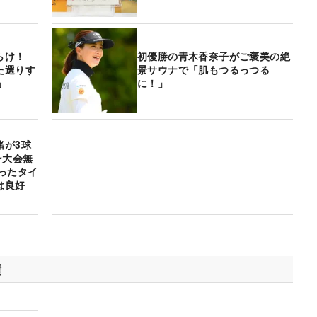
らけ！
初優勝の青木香奈子がご褒美の絶
た選りす
景サウナで「肌もつるっつる
」
に！」
緒が3球
ン大会無
ったタイ
は良好
績