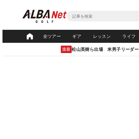
全ツアー
ギア
レッスン
ライフ
松山英樹ら出場 米男子リーダー
注目