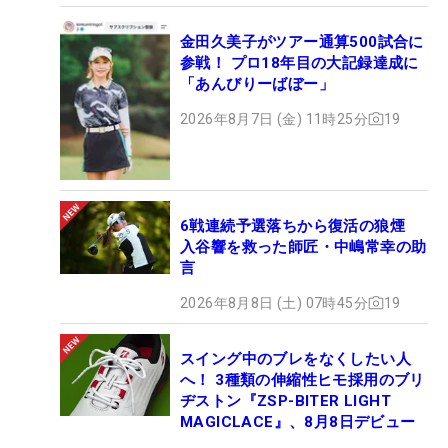
金田久美子がツアー通算500試合に
参戦！ プロ18年目の大記録達成に
「あんびりーばぼー」
2026年8月7日 (金) 11時25分
19
6戦連続予選落ちから復活の狼煙
入谷響を救った師匠・中嶋常幸の助
言
2026年8月8日 (土) 07時45分
19
スイング中のブレをなくしたい人
へ！ 3種類の伸縮性ヒモ採用のブリ
ヂストン『ZSP-BITER LIGHT
MAGICLACE』、8月8日デビュー