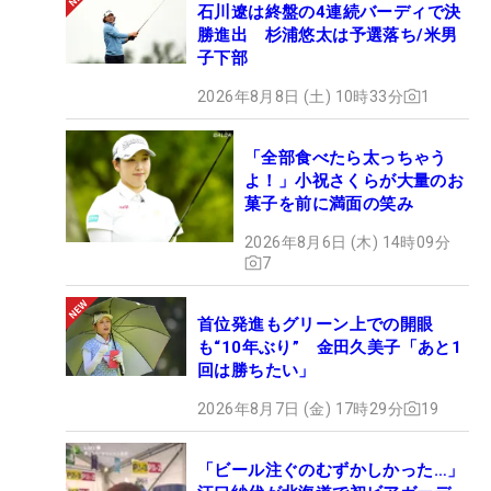
石川遼は終盤の4連続バーディで決
勝進出 杉浦悠太は予選落ち/米男
子下部
2026年8月8日 (土) 10時33分
1
「全部食べたら太っちゃう
よ！」小祝さくらが大量のお
菓子を前に満面の笑み
2026年8月6日 (木) 14時09分
7
首位発進もグリーン上での開眼
も“10年ぶり” 金田久美子「あと1
回は勝ちたい」
2026年8月7日 (金) 17時29分
19
「ビール注ぐのむずかしかった…」