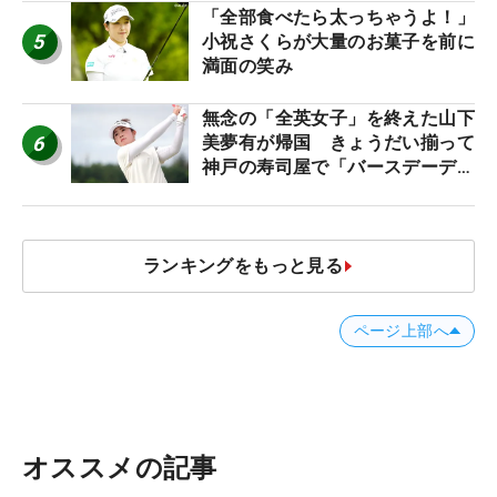
「全部食べたら太っちゃうよ！」
5
小祝さくらが大量のお菓子を前に
満面の笑み
無念の「全英女子」を終えた山下
6
美夢有が帰国 きょうだい揃って
神戸の寿司屋で「バースデーディ
ナー？」
ランキングをもっと見る
ページ上部へ
オススメの記事