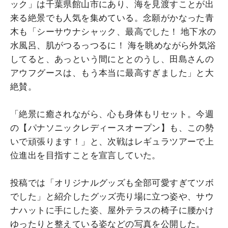
ック」は千葉県館山市にあり、海を見渡すことが出
来る絶景でも人気を集めている。念願がかなった青
木も「シーサウナシャック、最高でした！ 地下水の
水風呂、肌がつるっつるに！ 海を眺めながら外気浴
してると、あっという間にととのうし、田島さんの
アウフグースは、もう本当に最高すぎました」と大
絶賛。
「絶景に癒されながら、心も身体もリセット。今週
の【パナソニックレディースオープン】も、この勢
いで頑張ります！」と、次戦はレギュラツアーで上
位進出を目指すことを宣言していた。
投稿では「オリジナルグッズも全部可愛すぎてツボ
でした」と紹介したグッズ売り場に立つ姿や、サウ
ナハットに手にした姿、屋外テラスの椅子に腰かけ
ゆったりと整えている姿などの写真を公開した。