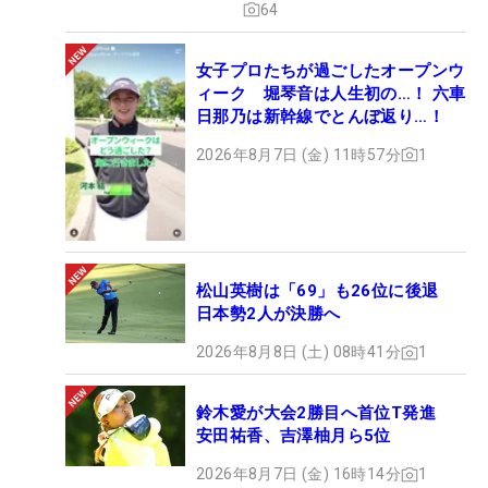
64
女子プロたちが過ごしたオープンウ
ィーク 堀琴音は人生初の…！ 六車
日那乃は新幹線でとんぼ返り…！
2026年8月7日 (金) 11時57分
1
松山英樹は「69」も26位に後退
日本勢2人が決勝へ
2026年8月8日 (土) 08時41分
1
鈴木愛が大会2勝目へ首位T発進
安田祐香、吉澤柚月ら5位
2026年8月7日 (金) 16時14分
1