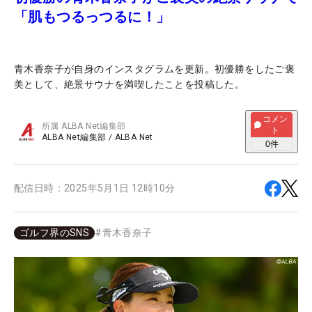
「肌もつるっつるに！」
青木香奈子が自身のインスタグラムを更新。初優勝をしたご褒
美として、絶景サウナを満喫したことを投稿した。
コメン
所属
ALBA Net編集部
ト
ALBA Net編集部
/
ALBA Net
0
件
配信日時：
2025年5月1日 12時10分
ゴルフ界のSNS
#
青木香奈子