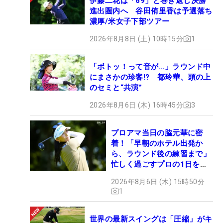
伊藤二花は「69」と巻き返し決勝
進出圏内へ 谷田侑里香は予選落ち
濃厚/米女子下部ツアー
2026年8月8日 (土) 10時15分
1
「ボトッ！って音が…」ラウンド中
にまさかの珍客!? 都玲華、頭の上
のセミと“共演”
2026年8月6日 (木) 16時45分
3
プロアマ当日の脇元華に密
着！「早朝のホテル出発か
ら、ラウンド後の練習まで」
忙しく過ごすプロの1日を公
開
2026年8月6日 (木) 15時50分
1
世界の最新スイングは「圧縮」がキ