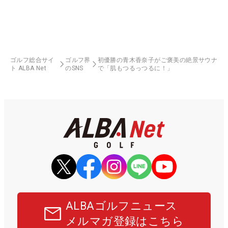
ゴルフ総合サイ
ゴルフ界
初優勝の青木香奈子がご褒美の絶景サウナ
ト ALBA Net
のSNS
で「肌もつるっつるに！」
ALBAゴルフニュース
メルマガ登録はこちら