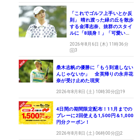
「これでゴルフ上手いとか反
則」 晴れ渡った緑の丘を散歩
する金澤志奈、抜群のスタイ
ルに「8頭身！」「可愛いに
も程がある」
2026年8月6日 (木) 11時36分
3
桑木志帆の優勝に「もう到達しない
んじゃないか」 全英帰りの永井花
奈が受け止めた現実
2026年8月8日 (土) 10時30分
19
4日間の期間限定配布！11月までの
プレーに2回使える1,500円＆1,000
円分クーポン！
2026年8月8日 (土) 06時00分
2