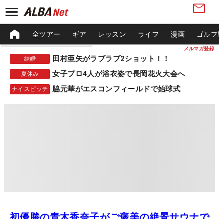
全ツアー
ギア
レッスン
ライフ
漫画
ゴルフ
メルマガ登録
田村亜矢がラブラブ2ショット！！
結婚
女子プロ4人が浴衣姿で長岡花火大会へ
夏休み
脇元華がエスコンフィールドで始球式
ナイスピッチ
初優勝の青木香奈子がご褒美の絶景サウナで