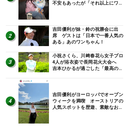
不安もあったが「それ以上にワク
ワクしています」
吉田優利が妹・鈴の祝勝会に出
2
席 ゲストは「日本で一番人気の
ある」あのワンちゃん！
小祝さくら、川﨑春花ら女子プロ
3
4人が浴衣姿で長岡花火大会へ
吉本ひかるが過ごした「最高の夏
休み！」
吉田優利がヨーロッパでオープン
4
ウィークを満喫 オーストリアの
人気スポットを歴遊、素敵なお土
産もゲット！