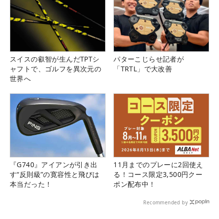
スイスの叡智が生んだTPTシ
パターこじらせ記者が
ャフトで、ゴルフを異次元の
「TRTL」で大改善
世界へ
『G740』アイアンが引き出
11月までのプレーに2回使え
す“反則級”の寛容性と飛びは
る！コース限定3,500円クー
本当だった！
ポン配布中！
Recommended by