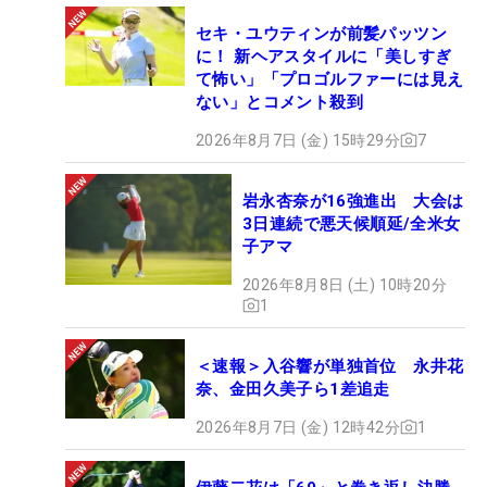
セキ・ユウティンが前髪パッツン
に！ 新ヘアスタイルに「美しすぎ
て怖い」「プロゴルファーには見え
ない」とコメント殺到
2026年8月7日 (金) 15時29分
7
岩永杏奈が16強進出 大会は
3日連続で悪天候順延/全米女
子アマ
2026年8月8日 (土) 10時20分
1
＜速報＞入谷響が単独首位 永井花
奈、金田久美子ら1差追走
2026年8月7日 (金) 12時42分
1