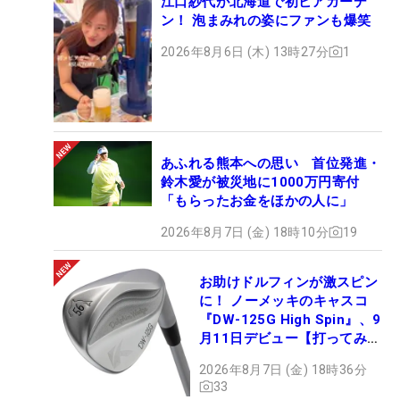
江口紗代が北海道で初ビアガーデ
ン！ 泡まみれの姿にファンも爆笑
2026年8月6日 (木) 13時27分
1
あふれる熊本への思い 首位発進・
鈴木愛が被災地に1000万円寄付
「もらったお金をほかの人に」
2026年8月7日 (金) 18時10分
19
お助けドルフィンが激スピン
に！ ノーメッキのキャスコ
『DW-125G High Spin』、9
月11日デビュー【打ってみ
た】
2026年8月7日 (金) 18時36分
33