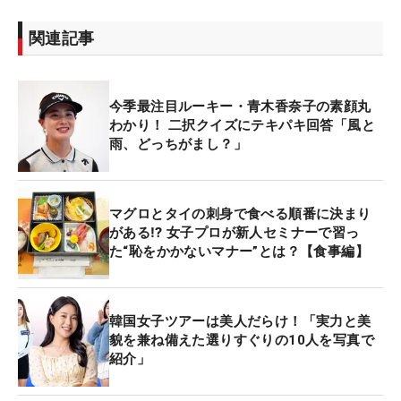
関連記事
今季最注目ルーキー・青木香奈子の素顔丸
わかり！ 二択クイズにテキパキ回答「風と
雨、どっちがまし？」
マグロとタイの刺身で食べる順番に決まり
がある⁉ 女子プロが新人セミナーで習っ
た“恥をかかないマナー”とは？【食事編】
韓国女子ツアーは美人だらけ！「実力と美
貌を兼ね備えた選りすぐりの10人を写真で
紹介」