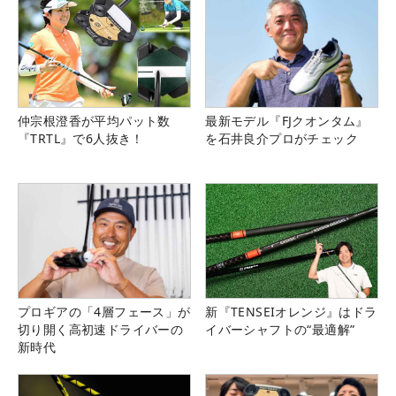
仲宗根澄香が平均パット数
最新モデル『FJクオンタム』
『TRTL』で6人抜き！
を石井良介プロがチェック
プロギアの「4層フェース」が
新『TENSEIオレンジ』はドラ
切り開く高初速ドライバーの
イバーシャフトの“最適解”
新時代