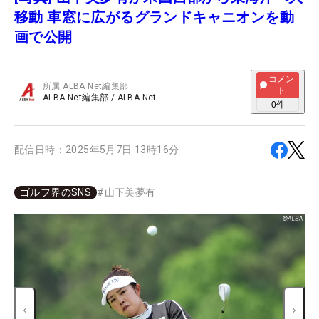
移動 車窓に広がるグランドキャニオンを動
画で公開
コメン
所属
ALBA Net編集部
ト
ALBA Net編集部
/
ALBA Net
0
件
配信日時：
2025年5月7日 13時16分
ゴルフ界のSNS
#
山下美夢有