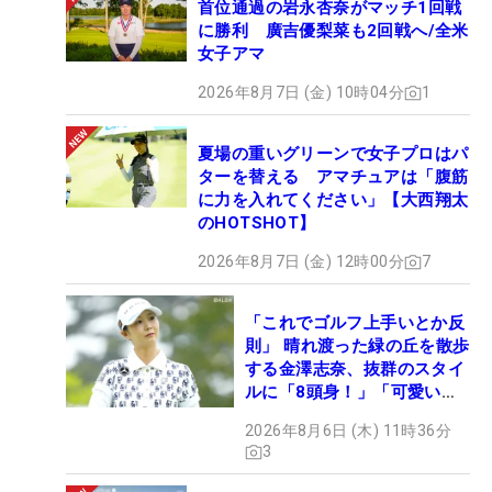
首位通過の岩永杏奈がマッチ1回戦
に勝利 廣吉優梨菜も2回戦へ/全米
女子アマ
2026年8月7日 (金) 10時04分
1
夏場の重いグリーンで女子プロはパ
ターを替える アマチュアは「腹筋
に力を入れてください」【大西翔太
のHOTSHOT】
2026年8月7日 (金) 12時00分
7
「これでゴルフ上手いとか反
則」 晴れ渡った緑の丘を散歩
する金澤志奈、抜群のスタイ
ルに「8頭身！」「可愛いに
も程がある」
2026年8月6日 (木) 11時36分
3