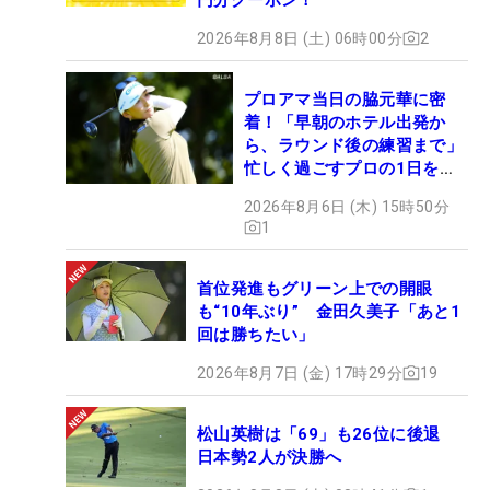
2026年8月8日 (土) 06時00分
2
プロアマ当日の脇元華に密
着！「早朝のホテル出発か
ら、ラウンド後の練習まで」
忙しく過ごすプロの1日を公
開
2026年8月6日 (木) 15時50分
1
首位発進もグリーン上での開眼
も“10年ぶり” 金田久美子「あと1
回は勝ちたい」
2026年8月7日 (金) 17時29分
19
松山英樹は「69」も26位に後退
日本勢2人が決勝へ