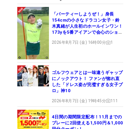
「パーティーしようぜ！」身長
154cmの小さなドラコン女子・鈴
木真緒が人生初のホールインワン！
173yを5番アイアンで会心のショッ
ト
2026年8月7日 (金) 16時00分
1
ゴルフウェアとは一味違うギャップ
にノックアウト！ ファンが惚れ直
した「ドレス姿が完璧すぎる女子プ
ロ」神10
2026年8月7日 (金) 19時45分
111
4日間の期間限定配布！11月までの
プレーに2回使える1,500円＆1,000
円分クーポン！