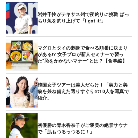
岩井千怜がテキサス州で夜釣りに挑戦 ばっ
ちり魚を釣り上げて「I got it!」
マグロとタイの刺身で食べる順番に決まり
がある⁉ 女子プロが新人セミナーで習っ
た“恥をかかないマナー”とは？【食事編】
韓国女子ツアーは美人だらけ！「実力と美
貌を兼ね備えた選りすぐりの10人を写真で
紹介」
初優勝の青木香奈子がご褒美の絶景サウナ
で「肌もつるっつるに！」