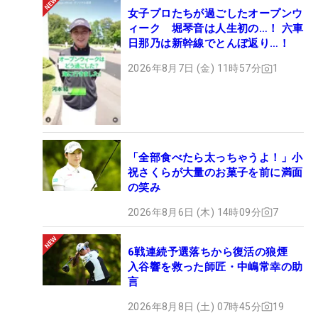
女子プロたちが過ごしたオープンウ
ィーク 堀琴音は人生初の…！ 六車
日那乃は新幹線でとんぼ返り…！
2026年8月7日 (金) 11時57分
1
「全部食べたら太っちゃうよ！」小
祝さくらが大量のお菓子を前に満面
の笑み
2026年8月6日 (木) 14時09分
7
6戦連続予選落ちから復活の狼煙
入谷響を救った師匠・中嶋常幸の助
言
2026年8月8日 (土) 07時45分
19