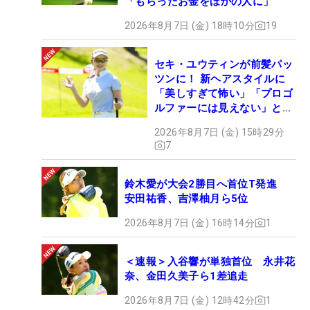
「もらったお金をほかの人に」
2026年8月7日 (金) 18時10分
19
セキ・ユウティンが前髪パッ
ツンに！ 新ヘアスタイルに
「美しすぎて怖い」「プロゴ
ルファーには見えない」とコ
メント殺到
2026年8月7日 (金) 15時29分
7
鈴木愛が大会2勝目へ首位T発進
安田祐香、吉澤柚月ら5位
2026年8月7日 (金) 16時14分
1
＜速報＞入谷響が単独首位 永井花
奈、金田久美子ら1差追走
2026年8月7日 (金) 12時42分
1