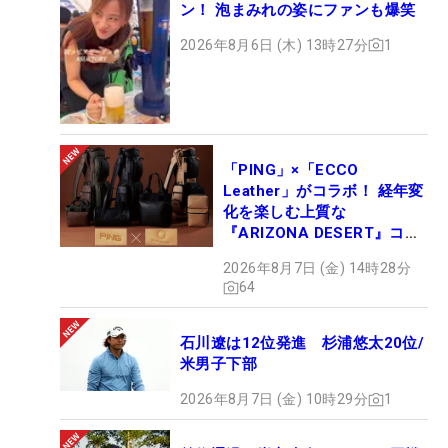
ン！ 泡まみれの姿にファンも爆笑
2026年8月6日 (木) 13時27分
1
「PING」×「ECCO
Leather」がコラボ！ 経年変
化を楽しむ上質な
『ARIZONA DESERT』コレ
クション、9月15日限定デビ
2026年8月7日 (金) 14時28分
ュー
64
石川遼は12位発進 杉浦悠太20位/
米男子下部
2026年8月7日 (金) 10時29分
1