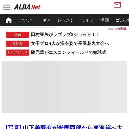
全ツアー
ギア
レッスン
ライフ
漫画
ゴルフ
メルマガ登録
田村亜矢がラブラブ2ショット！！
結婚
女子プロ4人が浴衣姿で長岡花火大会へ
夏休み
脇元華がエスコンフィールドで始球式
ナイスピッチ
[写真] 山下美夢有が米国西部から東海岸へ大