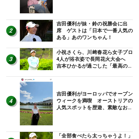
ワクしています」
吉田優利が妹・鈴の祝勝会に出
2
席 ゲストは「日本で一番人気の
ある」あのワンちゃん！
小祝さくら、川﨑春花ら女子プロ
3
4人が浴衣姿で長岡花火大会へ
吉本ひかるが過ごした「最高の夏
休み！」
吉田優利がヨーロッパでオープン
4
ウィークを満喫 オーストリアの
人気スポットを歴遊、素敵なお土
産もゲット！
「全部食べたら太っちゃうよ！」