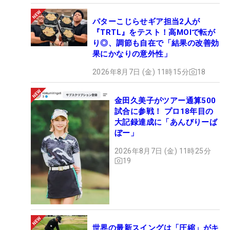
パターこじらせギア担当2人が
『TRTL』をテスト！高MOIで転が
り◎、調節も自在で「結果の改善効
果にかなりの意外性」
2026年8月7日 (金) 11時15分
18
金田久美子がツアー通算500
試合に参戦！ プロ18年目の
大記録達成に「あんびりーば
ぼー」
2026年8月7日 (金) 11時25分
19
世界の最新スイングは「圧縮」がキ