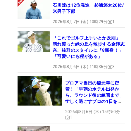
石川遼は12位発進 杉浦悠太20位/
米男子下部
2026年8月7日 (金) 10時29分
1
「これでゴルフ上手いとか反則」
晴れ渡った緑の丘を散歩する金澤志
奈、抜群のスタイルに「8頭身！」
「可愛いにも程がある」
2026年8月6日 (木) 11時36分
3
プロアマ当日の脇元華に密
着！「早朝のホテル出発か
ら、ラウンド後の練習まで」
忙しく過ごすプロの1日を公
開
2026年8月6日 (木) 15時50分
1