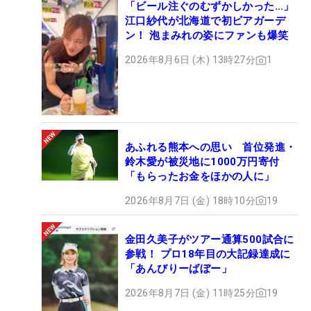
「ビール注ぐのむずかしかった…」
江口紗代が北海道で初ビアガーデ
ン！ 泡まみれの姿にファンも爆笑
2026年8月6日 (木) 13時27分
1
あふれる熊本への思い 首位発進・
鈴木愛が被災地に1000万円寄付
「もらったお金をほかの人に」
2026年8月7日 (金) 18時10分
19
金田久美子がツアー通算500試合に
参戦！ プロ18年目の大記録達成に
「あんびりーばぼー」
2026年8月7日 (金) 11時25分
19