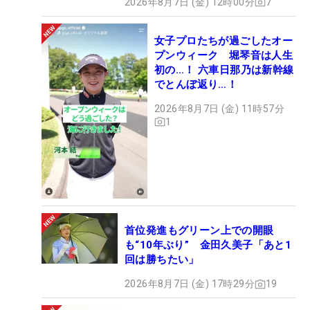
2026年8月7日 (金) 12時00分
7
女子プロたちが過ごしたオー
プンウィーク 堀琴音は人生
初の…！ 六車日那乃は新幹線
でとんぼ返り…！
2026年8月7日 (金) 11時57分
1
首位発進もグリーン上での開眼
も“10年ぶり” 金田久美子「あと1
回は勝ちたい」
2026年8月7日 (金) 17時29分
19