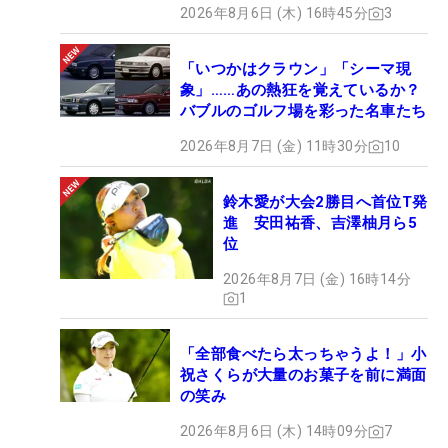
2026年8月6日 (木) 16時45分
3
「いつかはクラウン」「シーマ現
象」……あの熱狂を覚えているか？
バブルのゴルフ場を彩った名車たち
2026年8月7日 (金) 11時30分
10
鈴木愛が大会2勝目へ首位T発
進 安田祐香、吉澤柚月ら5
位
2026年8月7日 (金) 16時14分
1
「全部食べたら太っちゃうよ！」小
祝さくらが大量のお菓子を前に満面
の笑み
2026年8月6日 (木) 14時09分
7