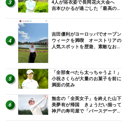
3
4人が浴衣姿で長岡花火大会へ
吉本ひかるが過ごした「最高の夏
休み！」
吉田優利がヨーロッパでオープン
4
ウィークを満喫 オーストリアの
人気スポットを歴遊、素敵なお土
産もゲット！
「全部食べたら太っちゃうよ！」
5
小祝さくらが大量のお菓子を前に
満面の笑み
無念の「全英女子」を終えた山下
6
美夢有が帰国 きょうだい揃って
神戸の寿司屋で「バースデーディ
ナー？」