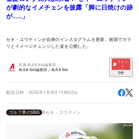
が劇的なイメチェンを披露「脚に日焼けの跡
が……」
セキ・ユウティンが自身のインスタグラムを更新。南国でガラ
リとイメージチェンジした姿を公開した。
コメン
所属
ALBA Net編集部
ト
ALBA Net編集部
/
ALBA Net
0
件
配信日時：
2025年1月9日 11時02分
ゴルフ界のSNS
#
セキ・ユウティン