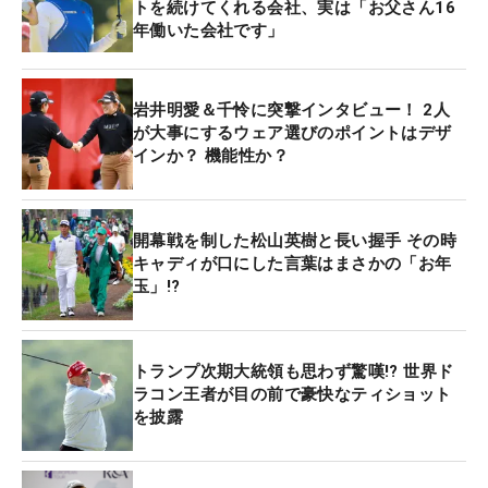
トを続けてくれる会社、実は「お父さん16
年働いた会社です」
岩井明愛＆千怜に突撃インタビュー！ 2人
が大事にするウェア選びのポイントはデザ
インか？ 機能性か？
開幕戦を制した松山英樹と長い握手 その時
キャディが口にした言葉はまさかの「お年
玉」!?
トランプ次期大統領も思わず驚嘆!? 世界ド
ラコン王者が目の前で豪快なティショット
を披露