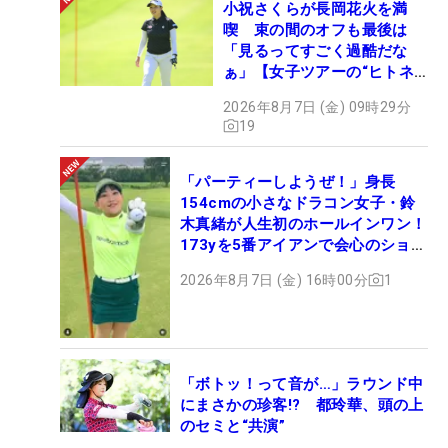
小祝さくらが長岡花火を満
喫 束の間のオフも最後は
「見るってすごく過酷だな
ぁ」【女子ツアーの“ヒトネ
タ”】
2026年8月7日 (金) 09時29分
19
「パーティーしようぜ！」身長
154cmの小さなドラコン女子・鈴
木真緒が人生初のホールインワン！
173yを5番アイアンで会心のショッ
ト
2026年8月7日 (金) 16時00分
1
「ボトッ！って音が…」ラウンド中
にまさかの珍客!? 都玲華、頭の上
のセミと“共演”