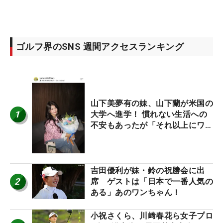
ゴルフ界のSNS 週間アクセスランキング
山下美夢有の妹、山下蘭が米国の
1
大学へ進学！ 慣れない生活への
不安もあったが「それ以上にワク
ワクしています」
吉田優利が妹・鈴の祝勝会に出
2
席 ゲストは「日本で一番人気の
ある」あのワンちゃん！
小祝さくら、川﨑春花ら女子プロ