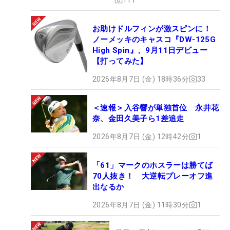
お助けドルフィンが激スピンに！
ノーメッキのキャスコ『DW-125G
High Spin』、9月11日デビュー
【打ってみた】
2026年8月7日 (金) 18時36分
33
＜速報＞入谷響が単独首位 永井花
奈、金田久美子ら1差追走
2026年8月7日 (金) 12時42分
1
「61」マークのホスラーは勝てば
70人抜き！ 大逆転プレーオフ進
出なるか
2026年8月7日 (金) 11時30分
1