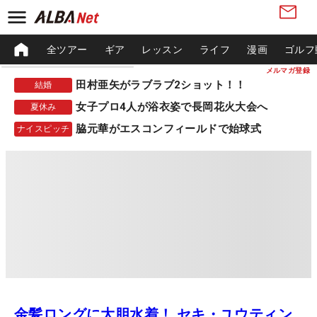
全ツアー
ギア
レッスン
ライフ
漫画
ゴルフ
メルマガ登録
田村亜矢がラブラブ2ショット！！
結婚
女子プロ4人が浴衣姿で長岡花火大会へ
夏休み
脇元華がエスコンフィールドで始球式
ナイスピッチ
金髪ロングに大胆水着！ セキ・ユウティン