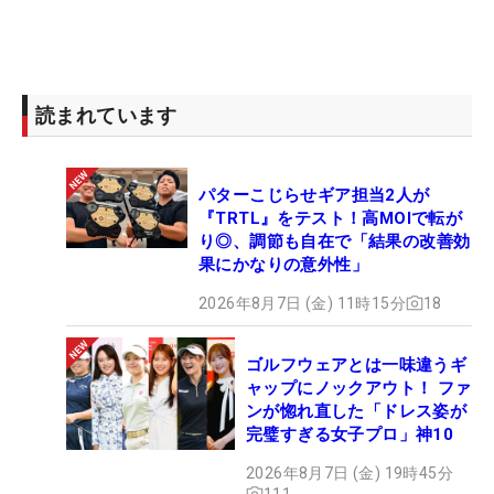
読まれています
パターこじらせギア担当2人が
『TRTL』をテスト！高MOIで転が
り◎、調節も自在で「結果の改善効
果にかなりの意外性」
2026年8月7日 (金) 11時15分
18
ゴルフウェアとは一味違うギ
ャップにノックアウト！ ファ
ンが惚れ直した「ドレス姿が
完璧すぎる女子プロ」神10
2026年8月7日 (金) 19時45分
111