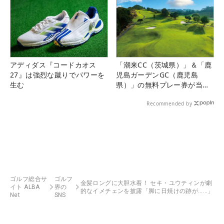
アディダス『コードカオス
「潮来CC（茨城県）」＆「鹿
27』は強烈な蹴りでパワーを
児島ガーデンGC（鹿児島
生む
県）」の無料プレー券が当た
る！！
Recommended by
ゴルフ総合サ
ゴルフ
金髪ロングに大胆水着！ セキ・ユウティンが劇
イト ALBA
界の
的なイメチェンを披露「脚に日焼けの跡が……」
Net
SNS