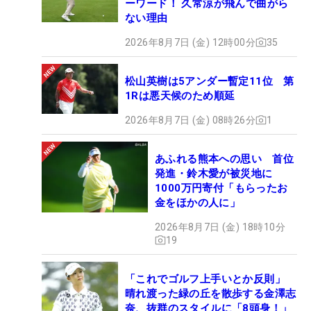
ーワード！ 久常涼が飛んで曲がら
ない理由
2026年8月7日 (金) 12時00分
35
松山英樹は5アンダー暫定11位 第
1Rは悪天候のため順延
2026年8月7日 (金) 08時26分
1
あふれる熊本への思い 首位
発進・鈴木愛が被災地に
1000万円寄付「もらったお
金をほかの人に」
2026年8月7日 (金) 18時10分
19
「これでゴルフ上手いとか反則」
晴れ渡った緑の丘を散歩する金澤志
奈、抜群のスタイルに「8頭身！」