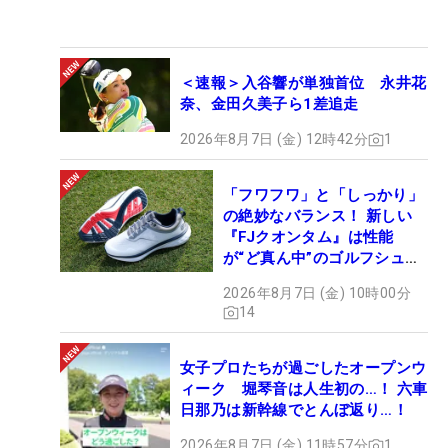
＜速報＞入谷響が単独首位 永井花
奈、金田久美子ら1差追走
2026年8月7日 (金) 12時42分
1
「フワフワ」と「しっかり」
の絶妙なバランス！ 新しい
『FJクオンタム』は性能
が“ど真ん中”のゴルフシュー
ズだった
2026年8月7日 (金) 10時00分
14
女子プロたちが過ごしたオープンウ
ィーク 堀琴音は人生初の…！ 六車
日那乃は新幹線でとんぼ返り…！
2026年8月7日 (金) 11時57分
1