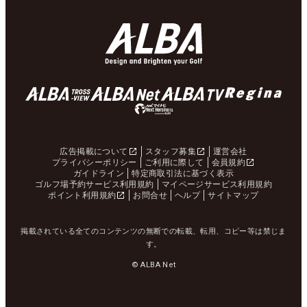
広告掲載について
スタッフ募集
運営会社
プライバシーポリシー
ご利用に際して
会員規約
ガイドライン
特定商取引法に基づく表示
ゴルフ場予約サービス利用規約
マイページサービス利用規約
ポイント利用規約
お問合せ
ヘルプ
サイトマップ
掲載されている全てのコンテンツの無断での転載、転用、コピー等は禁じま
す。
© ALBA Net