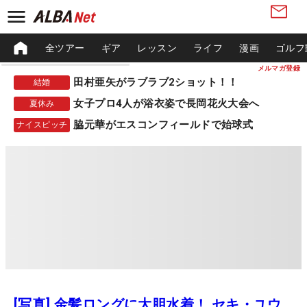
全ツアー
ギア
レッスン
ライフ
漫画
ゴルフ
メルマガ登録
田村亜矢がラブラブ2ショット！！
結婚
女子プロ4人が浴衣姿で長岡花火大会へ
夏休み
脇元華がエスコンフィールドで始球式
ナイスピッチ
[写真] 金髪ロングに大胆水着！ セキ・ユウ