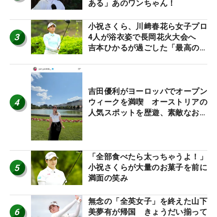
ある」あのワンちゃん！
小祝さくら、川﨑春花ら女子プロ
3
4人が浴衣姿で長岡花火大会へ
吉本ひかるが過ごした「最高の夏
休み！」
吉田優利がヨーロッパでオープン
4
ウィークを満喫 オーストリアの
人気スポットを歴遊、素敵なお土
産もゲット！
「全部食べたら太っちゃうよ！」
5
小祝さくらが大量のお菓子を前に
満面の笑み
無念の「全英女子」を終えた山下
6
美夢有が帰国 きょうだい揃って