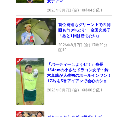
女子アマ
2026年8月7日 (金) 10時04分
1
首位発進もグリーン上での開
眼も“10年ぶり” 金田久美子
「あと1回は勝ちたい」
2026年8月7日 (金) 17時29分
19
「パーティーしようぜ！」身長
154cmの小さなドラコン女子・鈴
木真緒が人生初のホールインワン！
173yを5番アイアンで会心のショッ
ト
2026年8月7日 (金) 16時00分
1