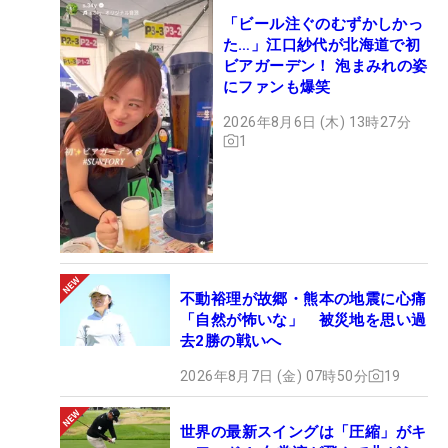
「ビール注ぐのむずかしかっ
た…」江口紗代が北海道で初
ビアガーデン！ 泡まみれの姿
にファンも爆笑
2026年8月6日 (木) 13時27分
1
不動裕理が故郷・熊本の地震に心痛
「自然が怖いな」 被災地を思い過
去2勝の戦いへ
2026年8月7日 (金) 07時50分
19
世界の最新スイングは「圧縮」がキ