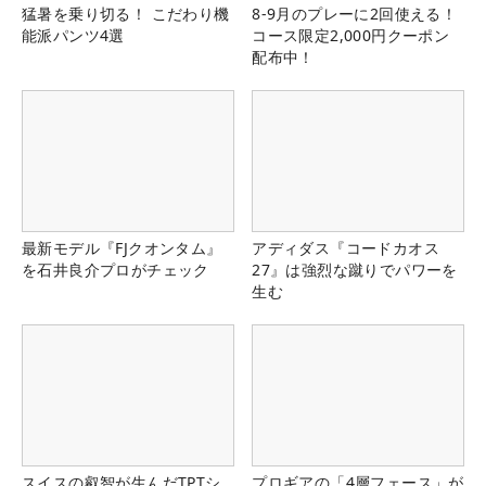
猛暑を乗り切る！ こだわり機
8-9月のプレーに2回使える！
能派パンツ4選
コース限定2,000円クーポン
配布中！
最新モデル『FJクオンタム』
アディダス『コードカオス
を石井良介プロがチェック
27』は強烈な蹴りでパワーを
生む
スイスの叡智が生んだTPTシ
プロギアの「4層フェース」が