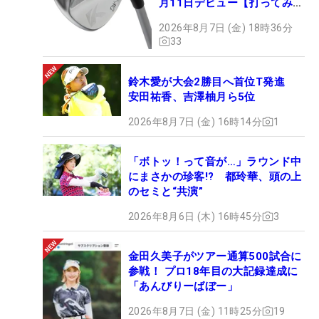
月11日デビュー【打ってみ
た】
2026年8月7日 (金) 18時36分
33
鈴木愛が大会2勝目へ首位T発進
安田祐香、吉澤柚月ら5位
2026年8月7日 (金) 16時14分
1
「ボトッ！って音が…」ラウンド中
にまさかの珍客!? 都玲華、頭の上
のセミと“共演”
2026年8月6日 (木) 16時45分
3
金田久美子がツアー通算500試合に
参戦！ プロ18年目の大記録達成に
「あんびりーばぼー」
2026年8月7日 (金) 11時25分
19