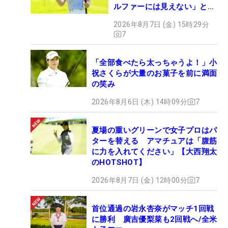
ルファーには見えない」とコ
メント殺到
2026年8月7日 (金) 15時29分
7
「全部食べたら太っちゃうよ！」小
祝さくらが大量のお菓子を前に満面
の笑み
2026年8月6日 (木) 14時09分
7
夏場の重いグリーンで女子プロはパ
ターを替える アマチュアは「腹筋
に力を入れてください」【大西翔太
のHOTSHOT】
2026年8月7日 (金) 12時00分
7
首位通過の岩永杏奈がマッチ1回戦
に勝利 廣吉優梨菜も2回戦へ/全米