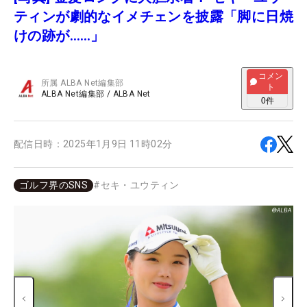
ティンが劇的なイメチェンを披露「脚に日焼
けの跡が……」
コメン
所属
ALBA Net編集部
ト
ALBA Net編集部
/
ALBA Net
0
件
配信日時：
2025年1月9日 11時02分
ゴルフ界のSNS
#
セキ・ユウティン