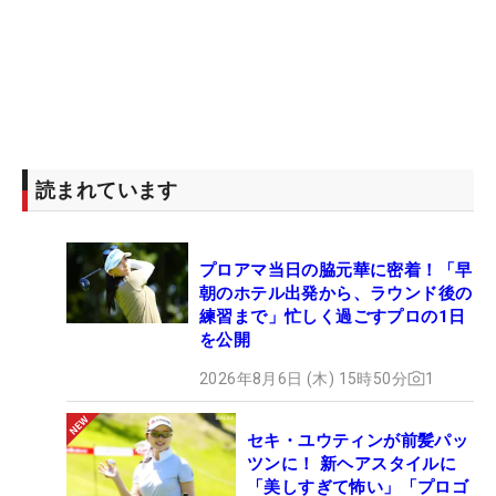
読まれています
プロアマ当日の脇元華に密着！「早
朝のホテル出発から、ラウンド後の
練習まで」忙しく過ごすプロの1日
を公開
2026年8月6日 (木) 15時50分
1
セキ・ユウティンが前髪パッ
ツンに！ 新ヘアスタイルに
「美しすぎて怖い」「プロゴ