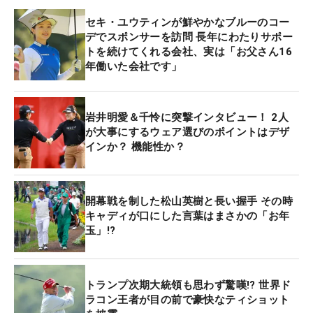
セキ・ユウティンが鮮やかなブルーのコー
デでスポンサーを訪問 長年にわたりサポー
トを続けてくれる会社、実は「お父さん16
年働いた会社です」
岩井明愛＆千怜に突撃インタビュー！ 2人
が大事にするウェア選びのポイントはデザ
インか？ 機能性か？
開幕戦を制した松山英樹と長い握手 その時
キャディが口にした言葉はまさかの「お年
玉」!?
トランプ次期大統領も思わず驚嘆!? 世界ド
ラコン王者が目の前で豪快なティショット