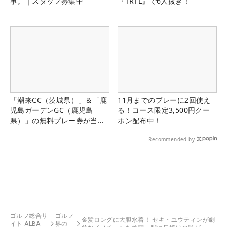
事。｜スタッフ募集中
『TRTL』で6人抜き！
「潮来CC（茨城県）」＆「鹿
11月までのプレーに2回使え
児島ガーデンGC（鹿児島
る！コース限定3,500円クー
県）」の無料プレー券が当た
ポン配布中！
る！！
Recommended by
ゴルフ総合サ
ゴルフ
金髪ロングに大胆水着！ セキ・ユウティンが劇
イト ALBA
界の