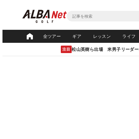
全ツアー
ギア
レッスン
ライフ
松山英樹ら出場 米男子リーダー
注目