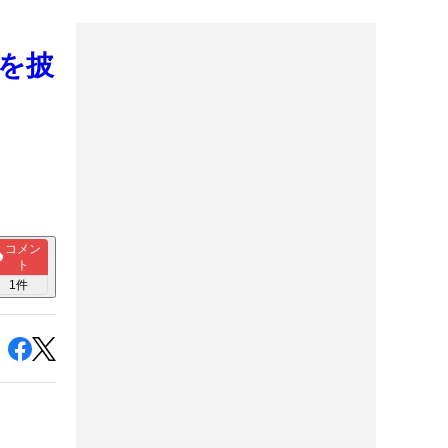
を披
コメン
ト
1
件