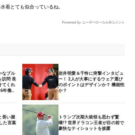
かなブル
岩井明愛＆千怜に突撃インタビュ
訪問 長
ー！ 2人が大事にするウェア選び
けてくれ
のポイントはデザインか？ 機能性
6年働い
か？
と長い握
トランプ次期大統領も思わず驚
した言葉
嘆!? 世界ドラコン王者が目の前で
豪快なティショットを披露