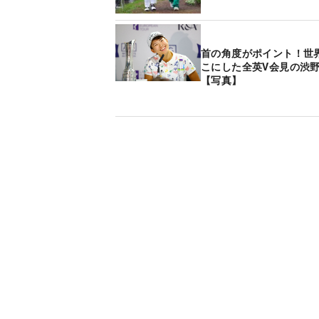
首の角度がポイント！世
こにした全英V会見の渋
【写真】