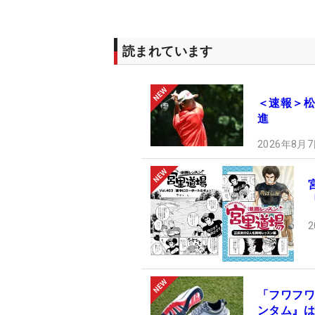
読まれています
＜速報＞松
進
2026年8月7
2
「フワフワ
ンタム』は