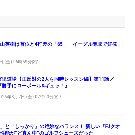
山英樹は首位と4打差の「65」 イーグル奪取で好発
日 (金) 06時59分
1
宮里道場【正反対の2人を同時レッスン編】第11話／
『勝手にローボール&ギュッ！』
026年8月7日 (金) 07時00分
9
」と「しっかり」の絶妙なバランス！ 新しい『FJクオ
性能が“ど真ん中”のゴルフシューズだった