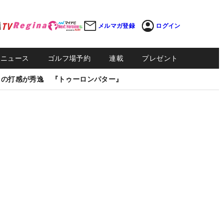
メルマガ登録
ログイン
Sニュース
ゴルフ場予約
連載
プレゼント
しの打感が秀逸 『トゥーロンパター』