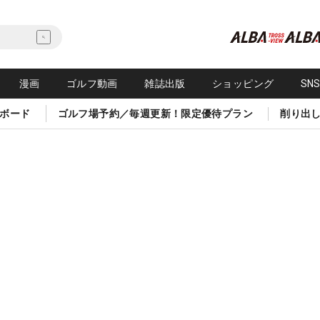
漫画
ゴルフ動画
雑誌出版
ショッピング
SN
ボード
ゴルフ場予約／毎週更新！限定優待プラン
削り出