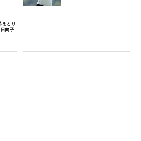
界をとり
野日向子