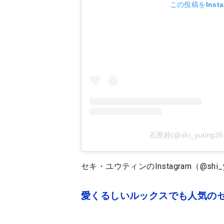
この投稿をInst
石昱婷(@shi_yutin
セキ・ユウティンのInstagram（@shi_y
愛くるしいルックスでも人気のセ