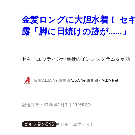
金髪ロングに大胆水着！ セ
露「脚に日焼けの跡が……」
セキ・ユウティンが自身のインスタグラムを更新
所属
ALBA Net編集部
ALBA Net編集部
/
ALBA Net
配信日時：
2025年1月9日 11時02分
ゴルフ界のSNS
#
セキ・ユウティン