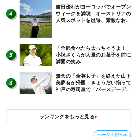
吉田優利がヨーロッパでオープン
4
ウィークを満喫 オーストリアの
人気スポットを歴遊、素敵なお土
産もゲット！
「全部食べたら太っちゃうよ！」
5
小祝さくらが大量のお菓子を前に
満面の笑み
無念の「全英女子」を終えた山下
6
美夢有が帰国 きょうだい揃って
神戸の寿司屋で「バースデーディ
ナー？」
ランキングをもっと見る
ページ上部へ