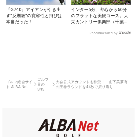
『G740』アイアンが引き出
インター5分、都心から60分
す“反則級”の寛容性と飛びは
のフラットな美観コース。大
本当だった！
栄カントリー俱楽部（千葉
県）
Recommended by
ゴルフ
ゴルフ総合サイ
大会公式アカウントも称賛！ 山下美夢有
界の
ト ALBA Net
の圧巻ラウンドを44秒で振り返り
SNS