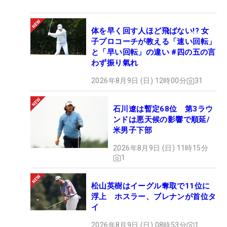
体を早く回す人ほど飛ばない!? 女
子プロコーチが教える「速い回転」
と「早い回転」の違い #四の五の言
わず振り氣れ
2026年8月9日 (日) 12時00分
31
石川遼は暫定68位 第3ラウ
ンドは悪天候の影響で順延/
米男子下部
2026年8月9日 (日) 11時15分
1
松山英樹はイーグル奪取で11位に
浮上 ホスラー、ブレナンが首位タ
イ
2026年8月9日 (日) 08時53分
1