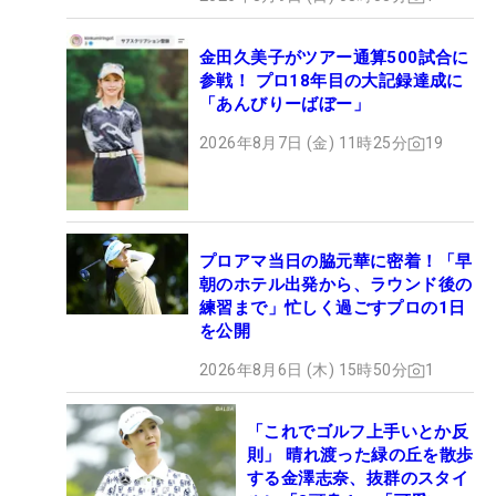
金田久美子がツアー通算500試合に
参戦！ プロ18年目の大記録達成に
「あんびりーばぼー」
2026年8月7日 (金) 11時25分
19
プロアマ当日の脇元華に密着！「早
朝のホテル出発から、ラウンド後の
練習まで」忙しく過ごすプロの1日
を公開
2026年8月6日 (木) 15時50分
1
「これでゴルフ上手いとか反
則」 晴れ渡った緑の丘を散歩
する金澤志奈、抜群のスタイ