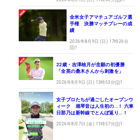
全米女子アマチュアゴルフ選
手権 決勝マッチプレーの成
績
2026年8月9日 (日) 17時26分
1
22歳・吉澤柚月が念願の初優勝
「全英の桑木さんから刺激を」
2026年8月9日 (日) 13時53分
1
女子プロたちが過ごしたオープンウ
ィーク 堀琴音は人生初の…！ 六車
日那乃は新幹線でとんぼ返り…！
2026年8月7日 (金) 11時57分
1