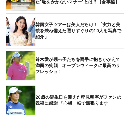
た“恥をかかないマナー”とは？【食事編】
韓国女子ツアーは美人だらけ！「実力と美
貌を兼ね備えた選りすぐりの10人を写真で
紹介」
鈴木愛が甥っ子たちを両手に抱きかかえて
満面の笑顔 オープンウィークに最高のリ
フレッシュ！
26歳の誕生日を迎えた稲見萌寧がファンの
祝福に感謝 「心機一転で頑張ります」