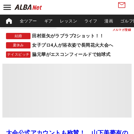
全ツアー
ギア
レッスン
ライフ
漫画
ゴルフ
メルマガ登録
田村亜矢がラブラブ2ショット！！
結婚
女子プロ4人が浴衣姿で長岡花火大会へ
夏休み
脇元華がエスコンフィールドで始球式
ナイスピッチ
大会公式アカウントも称賛！ 山下美夢有の