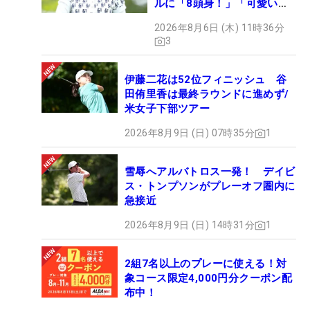
ルに「8頭身！」「可愛いに
も程がある」
2026年8月6日 (木) 11時36分
3
伊藤二花は52位フィニッシュ 谷
田侑里香は最終ラウンドに進めず/
米女子下部ツアー
2026年8月9日 (日) 07時35分
1
雪辱へアルバトロス一発！ デイビ
ス・トンプソンがプレーオフ圏内に
急接近
2026年8月9日 (日) 14時31分
1
2組7名以上のプレーに使える！対
象コース限定4,000円分クーポン配
布中！