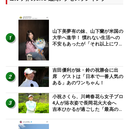
山下美夢有の妹、山下蘭が米国の
1
大学へ進学！ 慣れない生活への
不安もあったが「それ以上にワク
ワクしています」
吉田優利が妹・鈴の祝勝会に出
2
席 ゲストは「日本で一番人気の
ある」あのワンちゃん！
小祝さくら、川﨑春花ら女子プロ
3
4人が浴衣姿で長岡花火大会へ
吉本ひかるが過ごした「最高の夏
休み！」