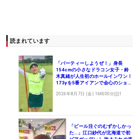
読まれています
「パーティーしようぜ！」身長
154cmの小さなドラコン女子・鈴
木真緒が人生初のホールインワン！
173yを5番アイアンで会心のショッ
ト
2026年8月7日 (金) 16時00分
1
「ビール注ぐのむずかしかっ
た…」江口紗代が北海道で初