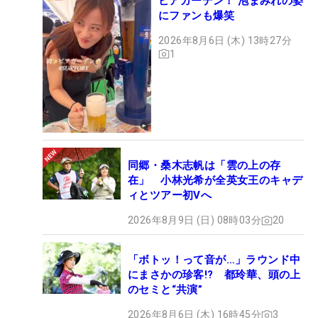
ビアガーデン！ 泡まみれの姿
にファンも爆笑
2026年8月6日 (木) 13時27分
1
同郷・桑木志帆は「雲の上の存
在」 小林光希が全英女王のキャデ
ィとツアー初Vへ
2026年8月9日 (日) 08時03分
20
「ボトッ！って音が…」ラウンド中
にまさかの珍客!? 都玲華、頭の上
のセミと“共演”
2026年8月6日 (木) 16時45分
3