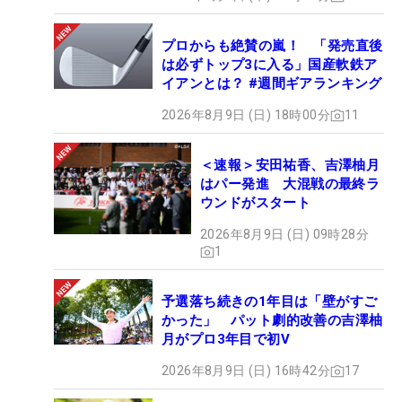
プロからも絶賛の嵐！ 「発売直後
は必ずトップ3に入る」国産軟鉄ア
イアンとは？ #週間ギアランキング
2026年8月9日 (日) 18時00分
11
＜速報＞安田祐香、吉澤柚月
はパー発進 大混戦の最終ラ
ウンドがスタート
2026年8月9日 (日) 09時28分
1
予選落ち続きの1年目は「壁がすご
かった」 パット劇的改善の吉澤柚
月がプロ3年目で初V
2026年8月9日 (日) 16時42分
17