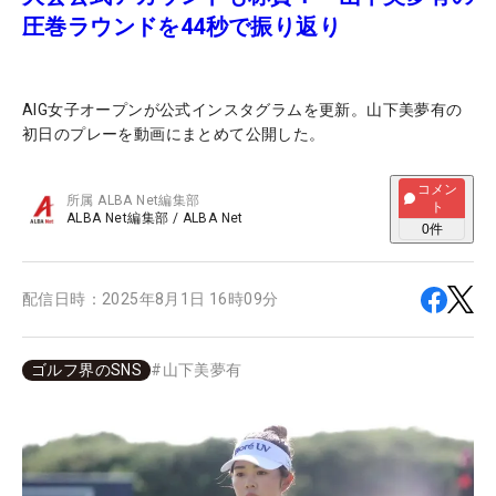
圧巻ラウンドを44秒で振り返り
AIG女子オープンが公式インスタグラムを更新。山下美夢有の
初日のプレーを動画にまとめて公開した。
コメン
所属
ALBA Net編集部
ト
ALBA Net編集部
/
ALBA Net
0
件
配信日時：
2025年8月1日 16時09分
ゴルフ界のSNS
#
山下美夢有