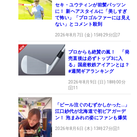
セキ・ユウティンが前髪パッツン
に！ 新ヘアスタイルに「美しすぎ
て怖い」「プロゴルファーには見え
ない」とコメント殺到
2026年8月7日 (金) 15時29分
7
プロからも絶賛の嵐！ 「発
売直後は必ずトップ3に入
る」国産軟鉄アイアンとは？
#週間ギアランキング
2026年8月9日 (日) 18時00分
11
「ビール注ぐのむずかしかった…」
江口紗代が北海道で初ビアガーデ
ン！ 泡まみれの姿にファンも爆笑
2026年8月6日 (木) 13時27分
1