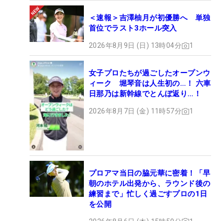
＜速報＞吉澤柚月が初優勝へ 単独
首位でラスト3ホール突入
2026年8月9日 (日) 13時04分
1
女子プロたちが過ごしたオープンウ
ィーク 堀琴音は人生初の…！ 六車
日那乃は新幹線でとんぼ返り…！
2026年8月7日 (金) 11時57分
1
プロアマ当日の脇元華に密着！「早
朝のホテル出発から、ラウンド後の
練習まで」忙しく過ごすプロの1日
を公開