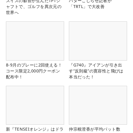
スイスの叡智が生んだTPTシ
パターこじらせ記者が
ャフトで、ゴルフを異次元の
「TRTL」で大改善
世界へ
8-9月のプレーに2回使える！
『G740』アイアンが引き出
コース限定2,000円クーポン
す“反則級”の寛容性と飛びは
配布中！
本当だった！
新『TENSEIオレンジ』はドラ
仲宗根澄香が平均パット数