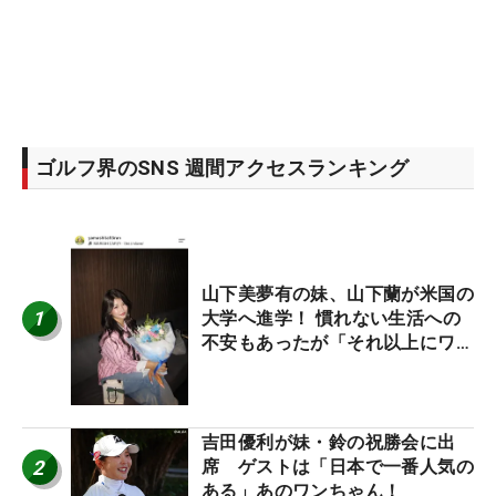
ゴルフ界のSNS 週間アクセスランキング
山下美夢有の妹、山下蘭が米国の
1
大学へ進学！ 慣れない生活への
不安もあったが「それ以上にワク
ワクしています」
吉田優利が妹・鈴の祝勝会に出
2
席 ゲストは「日本で一番人気の
ある」あのワンちゃん！