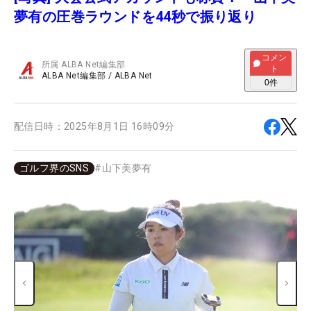
夢有の圧巻ラウンドを44秒で振り返り
コメン
所属
ALBA Net編集部
ト
ALBA Net編集部
/
ALBA Net
0
件
配信日時：
2025年8月1日 16時09分
ゴルフ界のSNS
#
山下美夢有