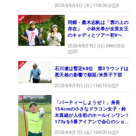
2026年8月6日 (木) 11時36分
3
同郷・桑木志帆は「雲の上の
存在」 小林光希が全英女王
のキャディとツアー初Vへ
2026年8月9日 (日) 08時03分
20
石川遼は暫定68位 第3ラウンドは
悪天候の影響で順延/米男子下部
2026年8月9日 (日) 11時15分
1
「パーティーしようぜ！」身長
154cmの小さなドラコン女子・鈴
木真緒が人生初のホールインワン！
173yを5番アイアンで会心のショッ
ト
2026年8月7日 (金) 16時00分
1