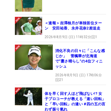
＜速報＞吉澤柚月が単独首位ター
ン 安田祐香、永井花奈2差追走
2026年8月9日 (日) 11時32分
1
消化不良の日々に「こんな感
じか」 菅楓華が北海道
で“憂さ晴らし”の4位フィニ
ッシュ
2026年8月9日 (日) 17時06分
21
体を早く回す人ほど飛ばない!? 女
子プロコーチが教える「速い回転」
と「早い回転」の違い #四の五の言
わず振り氣れ