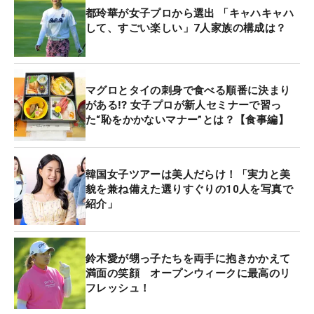
都玲華が女子プロから選出 「キャハキャハ
して、すごい楽しい」7人家族の構成は？
マグロとタイの刺身で食べる順番に決まり
がある⁉ 女子プロが新人セミナーで習っ
た“恥をかかないマナー”とは？【食事編】
韓国女子ツアーは美人だらけ！「実力と美
貌を兼ね備えた選りすぐりの10人を写真で
紹介」
鈴木愛が甥っ子たちを両手に抱きかかえて
満面の笑顔 オープンウィークに最高のリ
フレッシュ！