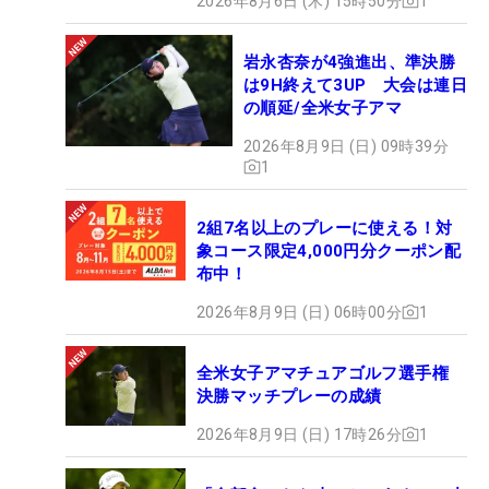
2026年8月6日 (木) 15時50分
1
岩永杏奈が4強進出、準決勝
は9H終えて3UP 大会は連日
の順延/全米女子アマ
2026年8月9日 (日) 09時39分
1
2組7名以上のプレーに使える！対
象コース限定4,000円分クーポン配
布中！
2026年8月9日 (日) 06時00分
1
全米女子アマチュアゴルフ選手権
決勝マッチプレーの成績
2026年8月9日 (日) 17時26分
1