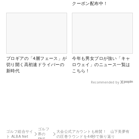
クーポン配布中！
プロギアの「4層フェース」が
今年も男女プロが強い「キャ
切り開く高初速ドライバーの
ロウェイ」のニュース一覧は
新時代
こちら！
Recommended by
ゴルフ
ゴルフ総合サイ
大会公式アカウントも称賛！ 山下美夢有
界の
ト ALBA Net
の圧巻ラウンドを44秒で振り返り
SNS