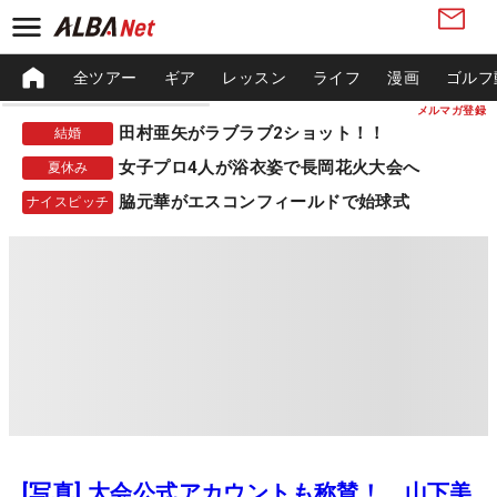
全ツアー
ギア
レッスン
ライフ
漫画
ゴルフ
メルマガ登録
田村亜矢がラブラブ2ショット！！
結婚
女子プロ4人が浴衣姿で長岡花火大会へ
夏休み
脇元華がエスコンフィールドで始球式
ナイスピッチ
[写真] 大会公式アカウントも称賛！ 山下美