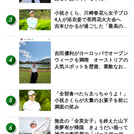
小祝さくら、川﨑春花ら女子プロ
3
4人が浴衣姿で長岡花火大会へ
吉本ひかるが過ごした「最高の夏
休み！」
吉田優利がヨーロッパでオープン
4
ウィークを満喫 オーストリアの
人気スポットを歴遊、素敵なお土
産もゲット！
「全部食べたら太っちゃうよ！」
5
小祝さくらが大量のお菓子を前に
満面の笑み
無念の「全英女子」を終えた山下
6
美夢有が帰国 きょうだい揃って