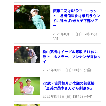
伊藤二花は52位フィニッシ
ュ 谷田侑里香は最終ラウン
ドに進めず/米女子下部ツア
ー
2026年8月9日 (日) 07時35分
1
松山英樹はイーグル奪取で11位に
浮上 ホスラー、ブレナンが首位タ
イ
2026年8月9日 (日) 08時53分
1
22歳・吉澤柚月が念願の初優勝
「全英の桑木さんから刺激を」
2026年8月9日 (日) 13時53分
1