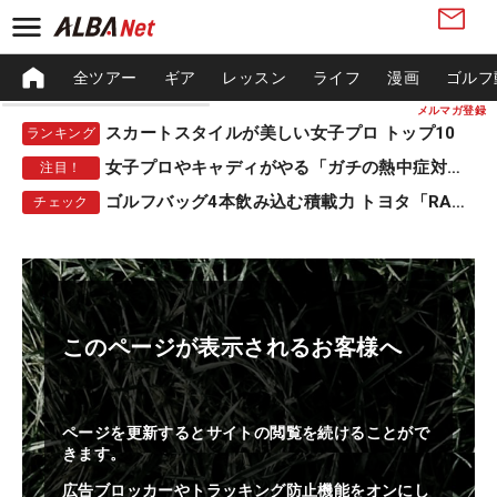
全ツアー
ギア
レッスン
ライフ
漫画
ゴルフ
メルマガ登録
スカートスタイルが美しい女子プロ トップ10
ランキング
女子プロやキャディがやる「ガチの熱中症対策」
注目！
ゴルフバッグ4本飲み込む積載力 トヨタ「RAV4」
チェック
このページが表示されるお客様へ
ページを更新するとサイトの閲覧を続けることがで
きます。
広告ブロッカーやトラッキング防止機能をオンにし