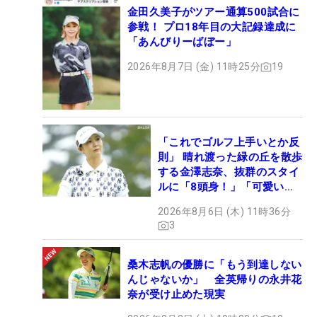
金田久美子がツアー通算500試合に
参戦！ プロ18年目の大記録達成に
「あんびりーばぼー」
2026年8月7日 (金) 11時25分
19
「これでゴルフ上手いとか反
則」 晴れ渡った緑の丘を散歩
する金澤志奈、抜群のスタイ
ルに「8頭身！」「可愛いに
も程がある」
2026年8月6日 (木) 11時36分
3
桑木志帆の優勝に「もう到達しない
んじゃないか」 全英帰りの永井花
奈が受け止めた現実