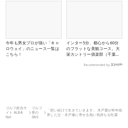
今年も男女プロが強い「キャ
インター5分、都心から60分
ロウェイ」のニュース一覧は
のフラットな美観コース。大
こちら！
栄カントリー俱楽部（千葉
県）
Recommended by
ゴルフ総合サ
ゴルフ
「想い続けて生きていきます」 木戸愛が昨年他
イト ALBA
界の
界した父・木戸修に寄せる熱い気持ちを吐露
Net
SNS