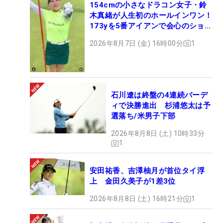
154cmの小さなドラコン女子・鈴
木真緒が人生初のホールインワン！
173yを5番アイアンで会心のショッ
ト
2026年8月7日 (金) 16時00分
1
石川遼は終盤の4連続バーデ
ィで決勝進出 杉浦悠太は予
選落ち/米男子下部
2026年8月8日 (土) 10時33分
1
安田祐香、吉澤柚月が首位タイ浮
上 金田久美子が1差3位
2026年8月8日 (土) 16時21分
1