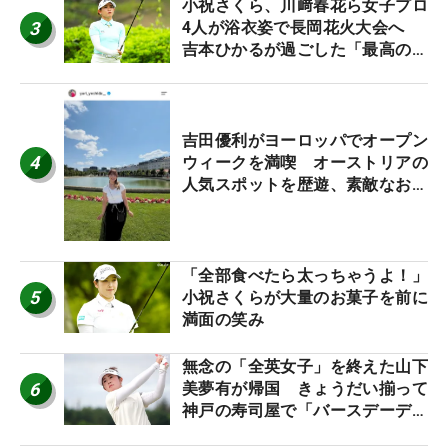
小祝さくら、川﨑春花ら女子プロ
3
4人が浴衣姿で長岡花火大会へ
吉本ひかるが過ごした「最高の夏
休み！」
吉田優利がヨーロッパでオープン
4
ウィークを満喫 オーストリアの
人気スポットを歴遊、素敵なお土
産もゲット！
「全部食べたら太っちゃうよ！」
5
小祝さくらが大量のお菓子を前に
満面の笑み
無念の「全英女子」を終えた山下
6
美夢有が帰国 きょうだい揃って
神戸の寿司屋で「バースデーディ
ナー？」