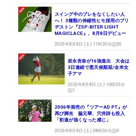
スイング中のブレをなくしたい人
へ！ 3種類の伸縮性ヒモ採用のブリ
ヂストン『ZSP-BITER LIGHT
MAGICLACE』、8月8日デビュー
2026年8月8日 (土) 11時30分
30
岩永杏奈が16強進出 大会は
3日連続で悪天候順延/全米女
子アマ
2026年8月8日 (土) 10時20分
1
2006年発売の『ツアーAD PT』が
再び脚光 脇元華、穴井詩も投入
「初速が強くなった感じ」
2026年8月8日 (土) 08時56分
4