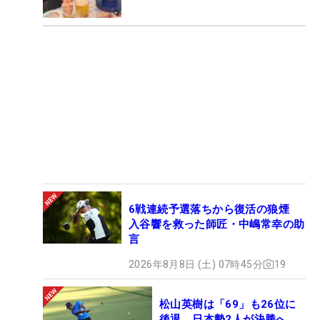
6戦連続予選落ちから復活の狼煙
入谷響を救った師匠・中嶋常幸の助
言
2026年8月8日 (土) 07時45分
19
松山英樹は「69」も26位に
後退 日本勢2人が決勝へ