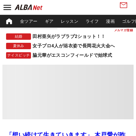
全ツアー
ギア
レッスン
ライフ
漫画
ゴルフ
メルマガ登録
田村亜矢がラブラブ2ショット！！
結婚
女子プロ4人が浴衣姿で長岡花火大会へ
夏休み
脇元華がエスコンフィールドで始球式
ナイスピッチ
「想い続けて生きていきます」 木戸愛が昨