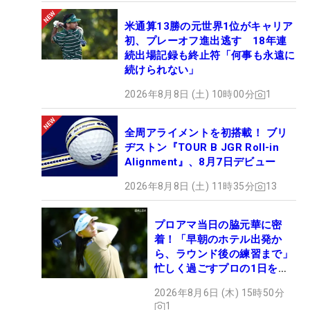
米通算13勝の元世界1位がキャリア
初、プレーオフ進出逃す 18年連
続出場記録も終止符「何事も永遠に
続けられない」
2026年8月8日 (土) 10時00分
1
全周アライメントを初搭載！ ブリ
ヂストン『TOUR B JGR Roll-in
Alignment』、8月7日デビュー
2026年8月8日 (土) 11時35分
13
プロアマ当日の脇元華に密
着！「早朝のホテル出発か
ら、ラウンド後の練習まで」
忙しく過ごすプロの1日を公
開
2026年8月6日 (木) 15時50分
1