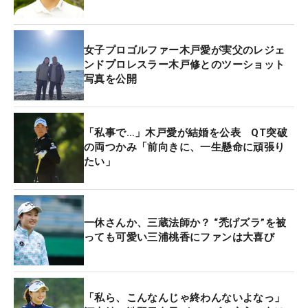
女子プロゴルファー木戸愛が実父のレジェ
ンドプロレスラー木戸修とのツーショット
写真を公開
「私事で…」木戸愛が結婚を公表 QT突破
の両つかみ「前向きに、一生懸命に頑張り
たい」
一休さんか、三蔵法師か？ “禿げズラ”を被
っても可愛い三浦桃香にファンは大喜び
「私ら、こんなんじゃ終わんないよなっ」