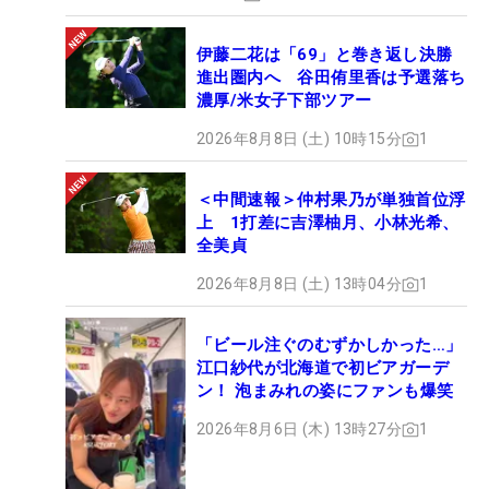
伊藤二花は「69」と巻き返し決勝
進出圏内へ 谷田侑里香は予選落ち
濃厚/米女子下部ツアー
2026年8月8日 (土) 10時15分
1
＜中間速報＞仲村果乃が単独首位浮
上 1打差に吉澤柚月、小林光希、
全美貞
2026年8月8日 (土) 13時04分
1
「ビール注ぐのむずかしかった…」
江口紗代が北海道で初ビアガーデ
ン！ 泡まみれの姿にファンも爆笑
2026年8月6日 (木) 13時27分
1