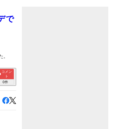
デで
た。
コメン
ト
0
件