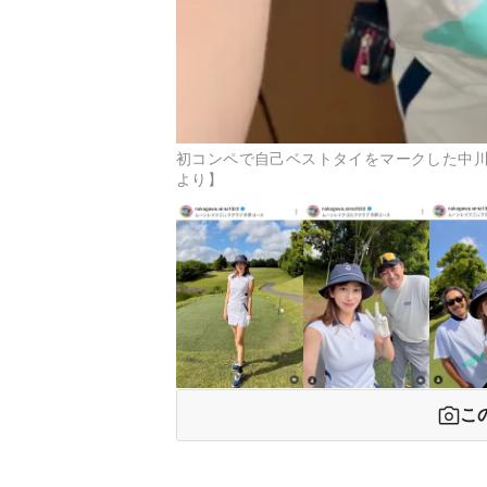
初コンペで自己ベストタイをマークした中川安奈【写
より】
こ