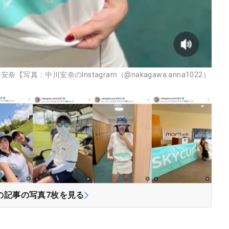
真：中川安奈のInstagram（@nakagawa.anna1022）
の記事の写真
7
枚を見る