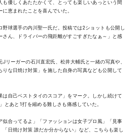
人も優しくあたたかくて、とっても楽しいあっという間
ーに恵まれたことを喜んでいた。
ロ野球選手の内川聖一氏だ。投稿では2ショットも公開し
ーさん、ドライバーの飛距離がすごすぎたなぁ～」と感
元Jリーガーの石川直宏氏、松井大輔氏と一緒の写真や、
ちりな日焼け対策」を施した自身の写真なども公開して
果は自己ベストタイのスコア」をマーク。しかし続けて
笑」とあと1打を縮める難しさも痛感していた。
ア似合ってるよ」「ファッションは女子プロ風」「見事
」「日焼け対策 誰だか分からない」など、こちらも楽し