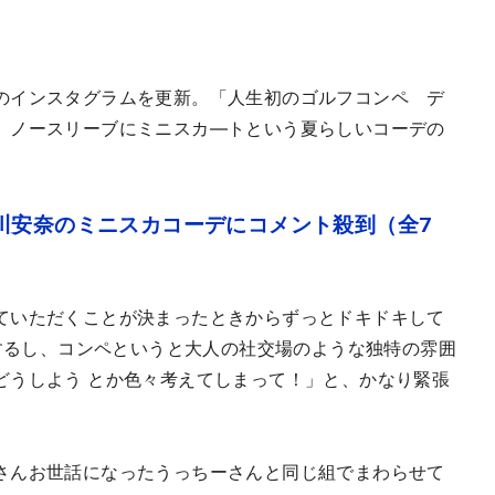
のインスタグラムを更新。「人生初のゴルフコンペ デ
、ノースリーブにミニスカ―トという夏らしいコーデの
川安奈のミニスカコーデにコメント殺到（全7
ていただくことが決まったときからずっとドキドキして
緒するし、コンペというと大人の社交場のような独特の雰囲
どうしよう とか色々考えてしまって！」と、かなり緊張
さんお世話になったうっちーさんと同じ組でまわらせて