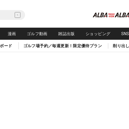
漫画
ゴルフ動画
雑誌出版
ショッピング
SN
ボード
ゴルフ場予約／毎週更新！限定優待プラン
削り出