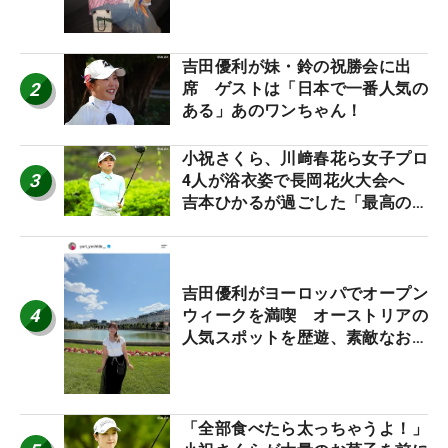
吉田優利が妹・鈴の祝勝会に出
2
席 ゲストは「日本で一番人気の
ある」あのワンちゃん！
小祝さくら、川﨑春花ら女子プロ
3
4人が浴衣姿で長岡花火大会へ
吉本ひかるが過ごした「最高の夏
休み！」
吉田優利がヨーロッパでオープン
4
ウィークを満喫 オーストリアの
人気スポットを歴遊、素敵なお土
産もゲット！
「全部食べたら太っちゃうよ！」