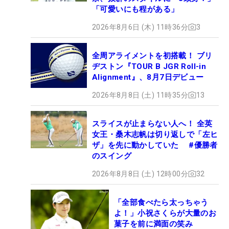
「可愛いにも程がある」
2026年8月6日 (木) 11時36分
3
全周アライメントを初搭載！ ブリ
ヂストン『TOUR B JGR Roll-in
Alignment』、8月7日デビュー
2026年8月8日 (土) 11時35分
13
スライスが止まらない人へ！ 全英
女王・桑木志帆は切り返しで「左ヒ
ザ」を先に動かしていた #優勝者
のスイング
2026年8月8日 (土) 12時00分
32
「全部食べたら太っちゃう
よ！」小祝さくらが大量のお
菓子を前に満面の笑み