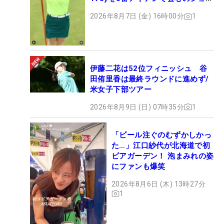
ト
2026年8月7日 (金) 16時00分
1
伊藤二花は52位フィニッシュ 谷
田侑里香は最終ラウンドに進めず/
米女子下部ツアー
2026年8月9日 (日) 07時35分
1
「ビール注ぐのむずかしかっ
た…」江口紗代が北海道で初
ビアガーデン！ 泡まみれの姿
にファンも爆笑
2026年8月6日 (木) 13時27分
1