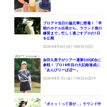
プロアマ当日の脇元華に密着！「早
朝のホテル出発から、ラウンド後の
練習まで」忙しく過ごすプロの1日
を公開
2026年8月6日 (木) 15時50分
1
金田久美子がツアー通算500試合に
参戦！ プロ18年目の大記録達成に
「あんびりーばぼー」
2026年8月7日 (金) 11時25分
19
「ボトッ！って音が…」ラウンド中