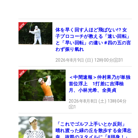
体を早く回す人ほど飛ばない!? 女
子プロコーチが教える「速い回転」
と「早い回転」の違い #四の五の言
わず振り氣れ
2026年8月9日 (日) 12時00分
31
＜中間速報＞仲村果乃が単独
首位浮上 1打差に吉澤柚
月、小林光希、全美貞
2026年8月8日 (土) 13時04分
1
「これでゴルフ上手いとか反則」
晴れ渡った緑の丘を散歩する金澤志
奈、抜群のスタイルに「8頭身！」