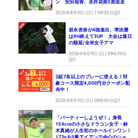
ン 安田祐香、永井花奈2差追走
2026年8月9日 (日) 11時32分
1
岩永杏奈が4強進出、準決勝
は9H終えて3UP 大会は連日
の順延/全米女子アマ
2026年8月9日 (日) 09時39分
1
2組7名以上のプレーに使える！対
象コース限定4,000円分クーポン配
布中！
2026年8月9日 (日) 06時00分
1
「パーティーしようぜ！」身長
154cmの小さなドラコン女子・鈴
木真緒が人生初のホールインワン！
173yを5番アイアンで会心のショッ