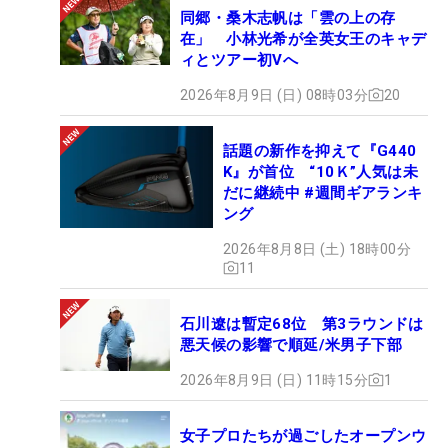
同郷・桑木志帆は「雲の上の存
在」 小林光希が全英女王のキャデ
ィとツアー初Vへ
2026年8月9日 (日) 08時03分
20
話題の新作を抑えて『G440
K』が首位 “10Ｋ”人気は未
だに継続中 #週間ギアランキ
ング
2026年8月8日 (土) 18時00分
11
石川遼は暫定68位 第3ラウンドは
悪天候の影響で順延/米男子下部
2026年8月9日 (日) 11時15分
1
女子プロたちが過ごしたオープンウ