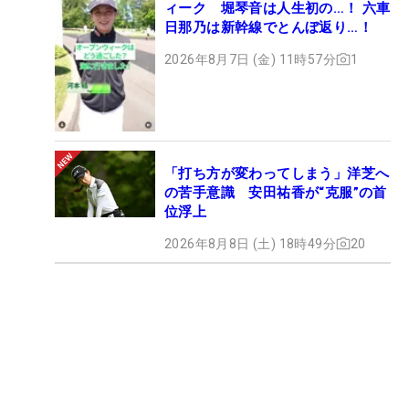
ィーク 堀琴音は人生初の…！ 六車
日那乃は新幹線でとんぼ返り…！
2026年8月7日 (金) 11時57分
1
「打ち方が変わってしまう」洋芝へ
の苦手意識 安田祐香が“克服”の首
位浮上
2026年8月8日 (土) 18時49分
20