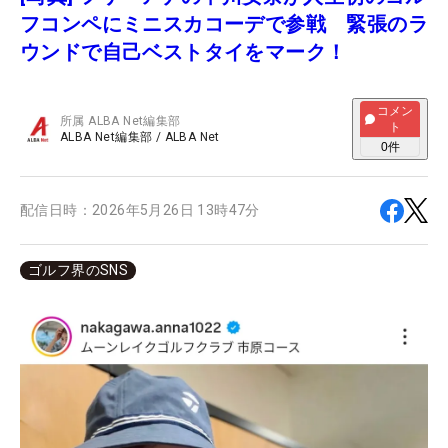
フコンペにミニスカコーデで参戦 緊張のラ
ウンドで自己ベストタイをマーク！
コメン
所属
ALBA Net編集部
ト
ALBA Net編集部
/
ALBA Net
0
件
配信日時：
2026年5月26日 13時47分
ゴルフ界のSNS