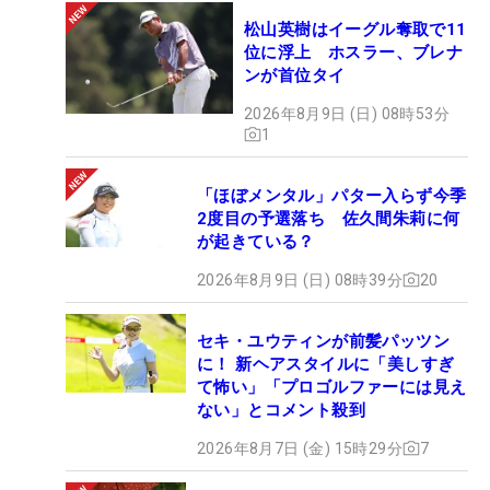
松山英樹はイーグル奪取で11
位に浮上 ホスラー、ブレナ
ンが首位タイ
2026年8月9日 (日) 08時53分
1
「ほぼメンタル」パター入らず今季
2度目の予選落ち 佐久間朱莉に何
が起きている？
2026年8月9日 (日) 08時39分
20
セキ・ユウティンが前髪パッツン
に！ 新ヘアスタイルに「美しすぎ
て怖い」「プロゴルファーには見え
ない」とコメント殺到
2026年8月7日 (金) 15時29分
7