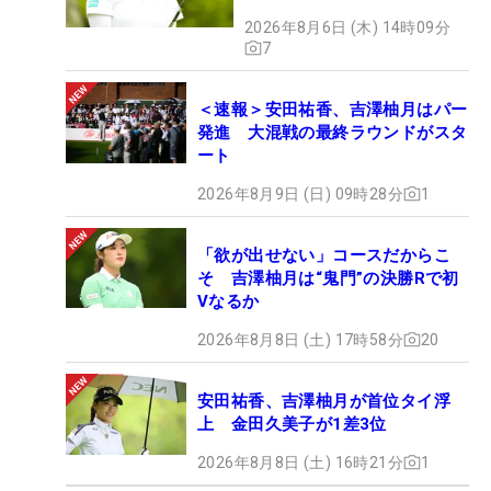
2026年8月6日 (木) 14時09分
7
＜速報＞安田祐香、吉澤柚月はパー
発進 大混戦の最終ラウンドがスタ
ート
2026年8月9日 (日) 09時28分
1
「欲が出せない」コースだからこ
そ 吉澤柚月は“鬼門”の決勝Rで初
Vなるか
2026年8月8日 (土) 17時58分
20
安田祐香、吉澤柚月が首位タイ浮
上 金田久美子が1差3位
2026年8月8日 (土) 16時21分
1