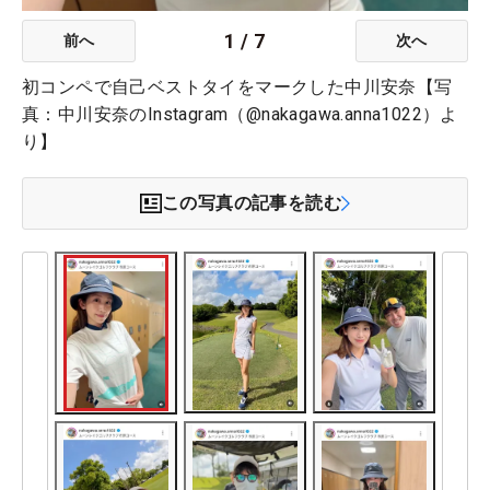
1
/
7
前へ
次へ
初コンペで自己ベストタイをマークした中川安奈【写
真：中川安奈のInstagram（@nakagawa.anna1022）よ
り】
この写真の記事を読む