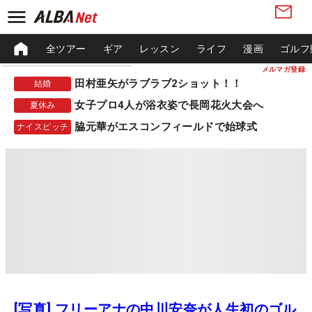
全ツアー
ギア
レッスン
ライフ
漫画
ゴルフ
メルマガ登録
田村亜矢がラブラブ2ショット！！
結婚
女子プロ4人が浴衣姿で長岡花火大会へ
夏休み
脇元華がエスコンフィールドで始球式
ナイスピッチ
[写真] フリーアナの中川安奈が人生初のゴル