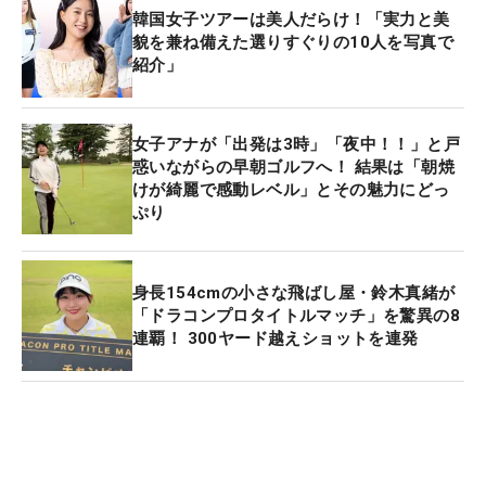
韓国女子ツアーは美人だらけ！「実力と美
貌を兼ね備えた選りすぐりの10人を写真で
紹介」
女子アナが「出発は3時」「夜中！！」と戸
惑いながらの早朝ゴルフへ！ 結果は「朝焼
けが綺麗で感動レベル」とその魅力にどっ
ぷり
身長154cmの小さな飛ばし屋・鈴木真緒が
「ドラコンプロタイトルマッチ」を驚異の8
連覇！ 300ヤード越えショットを連発