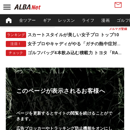
全ツアー
ギア
レッスン
ライフ
漫画
ゴルフ
メルマガ登録
スカートスタイルが美しい女子プロ トップ10
ランキング
女子プロやキャディがやる「ガチの熱中症対策」
注目！
ゴルフバッグ4本飲み込む積載力 トヨタ「RAV4」
チェック
このページが表示されるお客様へ
ページを更新するとサイトの閲覧を続けることがで
きます。
広告ブロッカーやトラッキング防止機能をオンにし