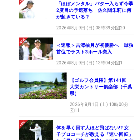
「ほぼメンタル」パター入らず今季
2度目の予選落ち 佐久間朱莉に何
が起きている？
2026年8月9日 (日) 08時39分
20
＜速報＞吉澤柚月が初優勝へ 単独
首位でラスト3ホール突入
2026年8月9日 (日) 13時04分
1
【ゴルフ会員権】第141回
大栄カントリー俱楽部（千葉
県）
2026年8月1日 (土) 10時00分
11
体を早く回す人ほど飛ばない!? 女
子プロコーチが教える「速い回転」