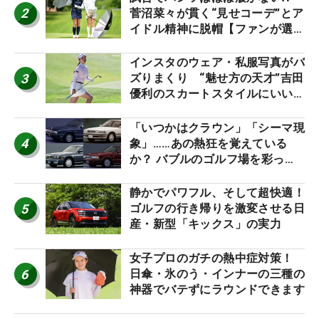
2
菅沼菜々が貫く“見せコーデ”とア
イドル精神に脱帽【ファンが選ぶ
神10】
インスタのウェア・私服写真がバ
3
ズりまくり “魅せ方の天才”吉田
優利のスカートスタイルにいい
ね！【ファンが選ぶ神10】
「いつかはクラウン」「シーマ現
4
象」……あの熱狂を覚えている
か？ バブルのゴルフ場を彩った
名車たち
静かでパワフル、そして超快適！
5
ゴルフの行き帰りを激変させる日
産・新型「キックス」の実力
女子プロのガチの熱中症対策！
6
日傘・氷のう・インナーの三種の
神器でバテずにラウンドできます