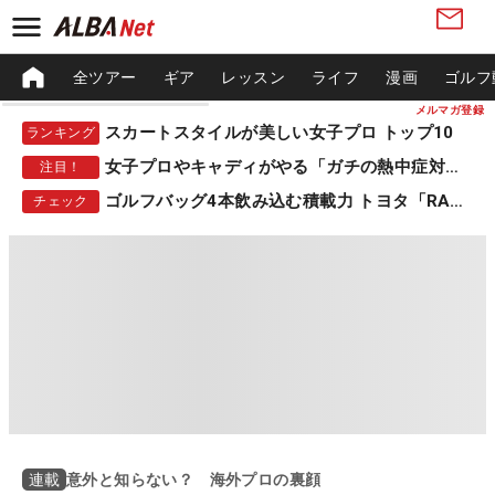
全ツアー
ギア
レッスン
ライフ
漫画
ゴルフ
メルマガ登録
スカートスタイルが美しい女子プロ トップ10
ランキング
女子プロやキャディがやる「ガチの熱中症対策」
注目！
ゴルフバッグ4本飲み込む積載力 トヨタ「RAV4」
チェック
意外と知らない？ 海外プロの裏顔
連載