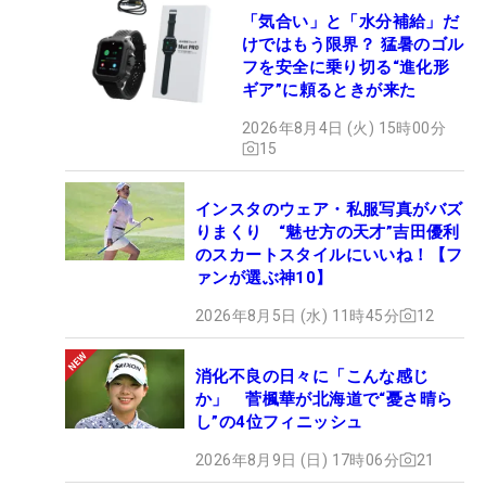
「気合い」と「水分補給」だ
けではもう限界？ 猛暑のゴル
フを安全に乗り切る“進化形
ギア”に頼るときが来た
2026年8月4日 (火) 15時00分
15
インスタのウェア・私服写真がバズ
りまくり “魅せ方の天才”吉田優利
のスカートスタイルにいいね！【フ
ァンが選ぶ神10】
2026年8月5日 (水) 11時45分
12
消化不良の日々に「こんな感じ
か」 菅楓華が北海道で“憂さ晴ら
し”の4位フィニッシュ
2026年8月9日 (日) 17時06分
21