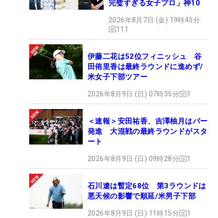
完璧すぎる女子プロ」神10
2026年8月7日 (金) 19時45分
111
伊藤二花は52位フィニッシュ 谷
田侑里香は最終ラウンドに進めず/
米女子下部ツアー
2026年8月9日 (日) 07時35分
1
＜速報＞安田祐香、吉澤柚月はパー
発進 大混戦の最終ラウンドがスタ
ート
2026年8月9日 (日) 09時28分
1
石川遼は暫定68位 第3ラウンドは
悪天候の影響で順延/米男子下部
2026年8月9日 (日) 11時15分
1