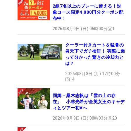
2組7名以上のプレーに使える！対
象コース限定4,000円分クーポン配
布中！
2026年8月9日 (日) 06時00分
1
クーラー付きカートを猛暑の
炎天下でガチ検証！ 実際に乗
って分かった驚きの冷却力と
は？
2026年8月3日 (月) 17時00分
14
同郷・桑木志帆は「雲の上の存
在」 小林光希が全英女王のキャデ
ィとツアー初Vへ
2026年8月9日 (日) 08時03分
20