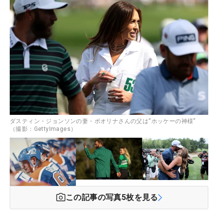
ダスティン・ジョンソンの妻・ポオリナさんの父は“ホッケーの神様”
（撮影：GettyImages）
この記事の写真
5
枚を見る