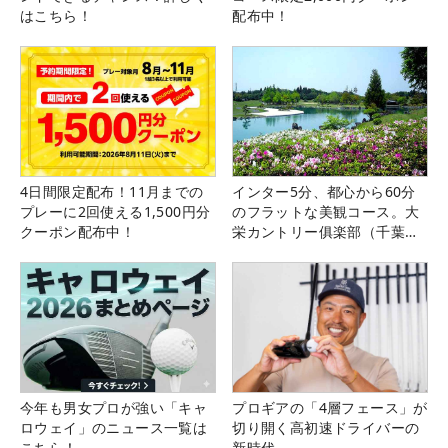
はこちら！
配布中！
4日間限定配布！11月までの
インター5分、都心から60分
プレーに2回使える1,500円分
のフラットな美観コース。大
クーポン配布中！
栄カントリー俱楽部（千葉
県）
今年も男女プロが強い「キャ
プロギアの「4層フェース」が
ロウェイ」のニュース一覧は
切り開く高初速ドライバーの
こちら！
新時代