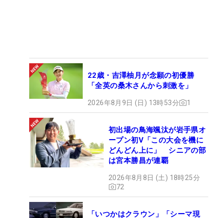
22歳・吉澤柚月が念願の初優勝
「全英の桑木さんから刺激を」
2026年8月9日 (日) 13時53分
1
初出場の鳥海颯汰が岩手県オ
ープン初V「この大会を機に
どんどん上に」 シニアの部
は宮本勝昌が連覇
2026年8月8日 (土) 18時25分
72
「いつかはクラウン」「シーマ現