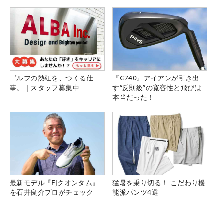
ゴルフの熱狂を、つくる仕
『G740』アイアンが引き出
事。｜スタッフ募集中
す“反則級”の寛容性と飛びは
本当だった！
最新モデル『FJクオンタム』
猛暑を乗り切る！ こだわり機
を石井良介プロがチェック
能派パンツ4選