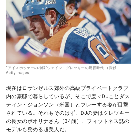
“アイスホッケーの神様”ウェイン・グレツキーの現役時代 （撮影：
GettyImages）
現在はロサンゼルス郊外の高級プライベートクラブ
内の豪邸で暮らしているが、そこで度々DJことダス
ティン・ジョンソン（米国）とプレーする姿が目撃
されている。それもそのはず、DJの妻はグレツキー
の長女のポオリナさん（34歳）、フィットネス誌の
モデルも務める超美人だ。