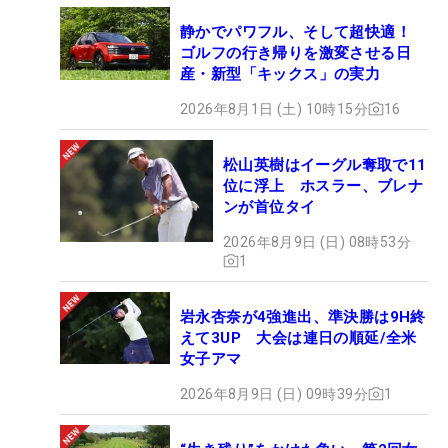
静かでパワフル、そして超快適！
ゴルフの行き帰りを激変させる日
産・新型「キックス」の実力
2026年8月1日 (土) 10時15分
16
松山英樹はイーグル奪取で11
位に浮上 ホスラー、ブレナ
ンが首位タイ
2026年8月9日 (日) 08時53分
1
岩永杏奈が4強進出、準決勝は9H終
えて3UP 大会は連日の順延/全米
女子アマ
2026年8月9日 (日) 09時39分
1