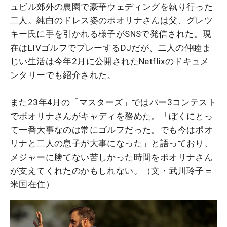
ュビル郊外の農園で豪華ウェディングを執り行った
二人。純白のドレス姿のポオリナさんは父、グレツ
キー氏に手を引かれる様子がSNSで発信された。現
在はLIVゴルフでプレーするDJだが、二人の仲睦ま
じい生活は今年2月に公開されたNetflixのドキュメ
ンタリーでも紹介された。
また23年4月の「マスターズ」ではパー3コンテスト
でポオリナさんがキャディを務めた。「ぼくにとっ
て一番大事なのは常にゴルフだった。でも今はポオ
リナと二人の息子が大事になった」と語っており、
メジャーに勝てない苦しかった時間をポオリナさん
が支えてくれたのかもしれない。（文・武川玲子＝
米国在住）