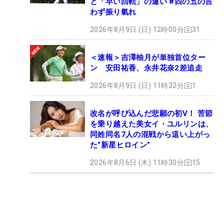
と「早い回転」の違い #四の五の言
わず振り氣れ
2026年8月9日 (日) 12時00分
31
＜速報＞吉澤柚月が単独首位ター
ン 安田祐香、永井花奈2差追走
2026年8月9日 (日) 11時32分
1
改名が呼び込んだ悲願の初V！ 苦節
を乗り越えた美女イ・ユルリンは、
同姓同名7人の混戦から這い上がっ
た“新星ヒロイン”
2026年8月6日 (木) 11時30分
15