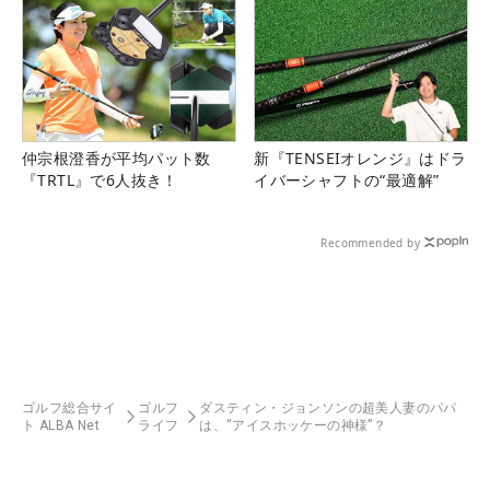
仲宗根澄香が平均パット数
新『TENSEIオレンジ』はドラ
『TRTL』で6人抜き！
イバーシャフトの“最適解”
Recommended by
ゴルフ総合サイ
ゴルフ
ダスティン・ジョンソンの超美人妻のパパ
ト ALBA Net
ライフ
は、“アイスホッケーの神様”？