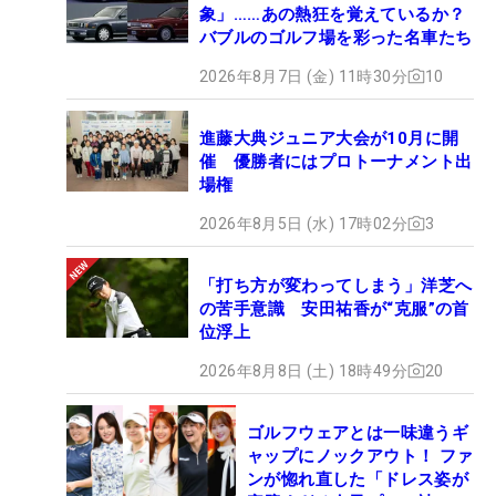
象」……あの熱狂を覚えているか？
バブルのゴルフ場を彩った名車たち
2026年8月7日 (金) 11時30分
10
進藤大典ジュニア大会が10月に開
催 優勝者にはプロトーナメント出
場権
2026年8月5日 (水) 17時02分
3
「打ち方が変わってしまう」洋芝へ
の苦手意識 安田祐香が“克服”の首
位浮上
2026年8月8日 (土) 18時49分
20
ゴルフウェアとは一味違うギ
ャップにノックアウト！ ファ
ンが惚れ直した「ドレス姿が