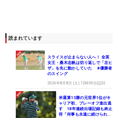
読まれています
スライスが止まらない人へ！ 全英
女王・桑木志帆は切り返しで「左ヒ
ザ」を先に動かしていた #優勝者
のスイング
2026年8月8日 (土) 12時00分
32
米通算13勝の元世界1位がキ
ャリア初、プレーオフ進出逃
す 18年連続出場記録も終止
符「何事も永遠に続けられな