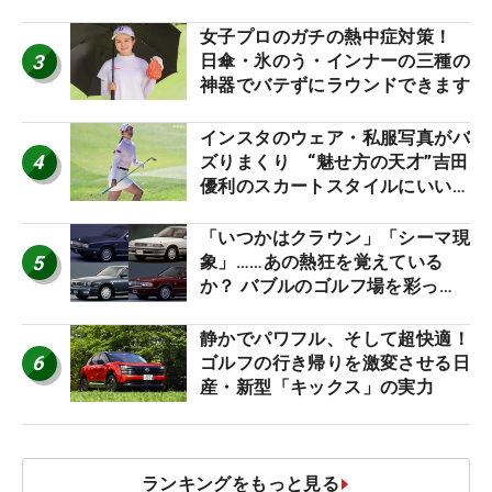
女子プロのガチの熱中症対策！
3
日傘・氷のう・インナーの三種の
神器でバテずにラウンドできます
インスタのウェア・私服写真がバ
4
ズりまくり “魅せ方の天才”吉田
優利のスカートスタイルにいい
ね！【ファンが選ぶ神10】
「いつかはクラウン」「シーマ現
5
象」……あの熱狂を覚えている
か？ バブルのゴルフ場を彩った
名車たち
静かでパワフル、そして超快適！
6
ゴルフの行き帰りを激変させる日
産・新型「キックス」の実力
ランキングをもっと見る