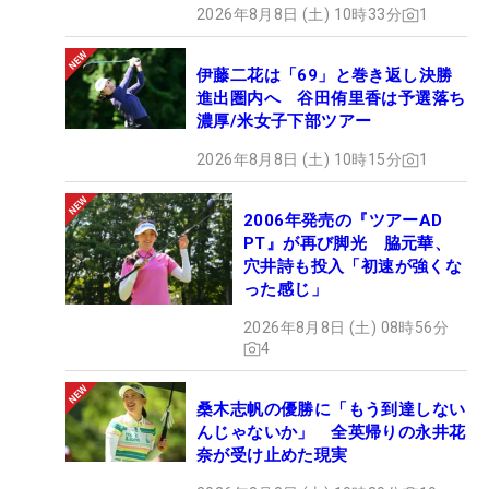
2026年8月8日 (土) 10時33分
1
伊藤二花は「69」と巻き返し決勝
進出圏内へ 谷田侑里香は予選落ち
濃厚/米女子下部ツアー
2026年8月8日 (土) 10時15分
1
2006年発売の『ツアーAD
PT』が再び脚光 脇元華、
穴井詩も投入「初速が強くな
った感じ」
2026年8月8日 (土) 08時56分
4
桑木志帆の優勝に「もう到達しない
んじゃないか」 全英帰りの永井花
奈が受け止めた現実