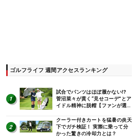
ゴルフライフ 週間アクセスランキング
試合でパンツはほぼ履かない⁉
1
菅沼菜々が貫く“見せコーデ”とア
イドル精神に脱帽【ファンが選ぶ
神10】
クーラー付きカートを猛暑の炎天
2
下でガチ検証！ 実際に乗って分
かった驚きの冷却力とは？