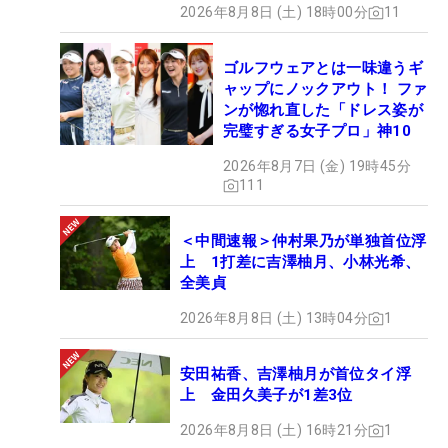
2026年8月8日 (土) 18時00分
11
ゴルフウェアとは一味違うギ
ャップにノックアウト！ ファ
ンが惚れ直した「ドレス姿が
完璧すぎる女子プロ」神10
2026年8月7日 (金) 19時45分
111
＜中間速報＞仲村果乃が単独首位浮
上 1打差に吉澤柚月、小林光希、
全美貞
2026年8月8日 (土) 13時04分
1
安田祐香、吉澤柚月が首位タイ浮
上 金田久美子が1差3位
2026年8月8日 (土) 16時21分
1