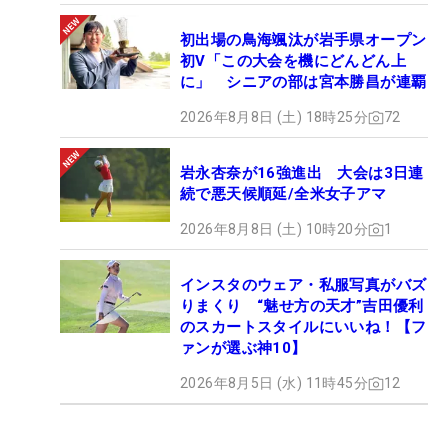
初出場の鳥海颯汰が岩手県オープン
初V「この大会を機にどんどん上
に」 シニアの部は宮本勝昌が連覇
2026年8月8日 (土) 18時25分
72
岩永杏奈が16強進出 大会は3日連
続で悪天候順延/全米女子アマ
2026年8月8日 (土) 10時20分
1
インスタのウェア・私服写真がバズ
りまくり “魅せ方の天才”吉田優利
のスカートスタイルにいいね！【フ
ァンが選ぶ神10】
2026年8月5日 (水) 11時45分
12