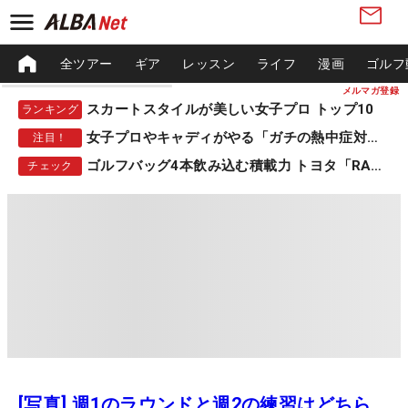
全ツアー
ギア
レッスン
ライフ
漫画
ゴルフ
メルマガ登録
スカートスタイルが美しい女子プロ トップ10
ランキング
女子プロやキャディがやる「ガチの熱中症対策」
注目！
ゴルフバッグ4本飲み込む積載力 トヨタ「RAV4」
チェック
[写真] 週1のラウンドと週2の練習はどちら