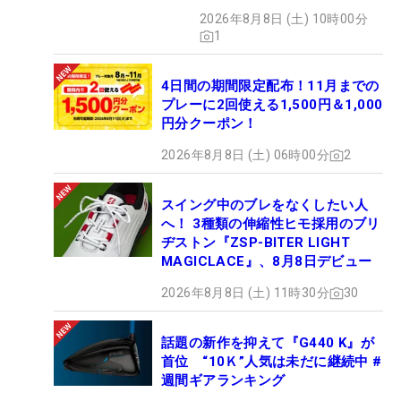
い」
2026年8月8日 (土) 10時00分
1
4日間の期間限定配布！11月までの
プレーに2回使える1,500円＆1,000
円分クーポン！
2026年8月8日 (土) 06時00分
2
スイング中のブレをなくしたい人
へ！ 3種類の伸縮性ヒモ採用のブリ
ヂストン『ZSP-BITER LIGHT
MAGICLACE』、8月8日デビュー
2026年8月8日 (土) 11時30分
30
話題の新作を抑えて『G440 K』が
首位 “10Ｋ”人気は未だに継続中 #
週間ギアランキング