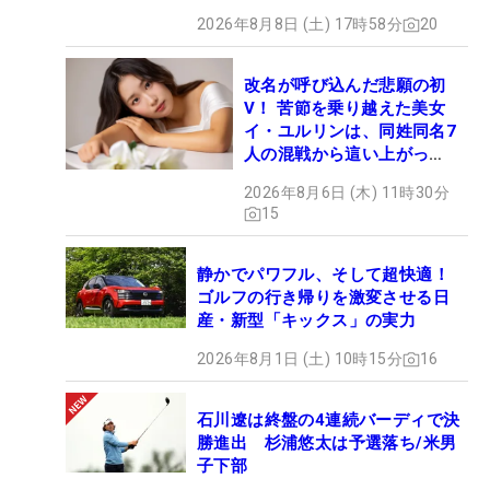
2026年8月8日 (土) 17時58分
20
改名が呼び込んだ悲願の初
V！ 苦節を乗り越えた美女
イ・ユルリンは、同姓同名7
人の混戦から這い上がっ
た“新星ヒロイン”
2026年8月6日 (木) 11時30分
15
静かでパワフル、そして超快適！
ゴルフの行き帰りを激変させる日
産・新型「キックス」の実力
2026年8月1日 (土) 10時15分
16
石川遼は終盤の4連続バーディで決
勝進出 杉浦悠太は予選落ち/米男
子下部