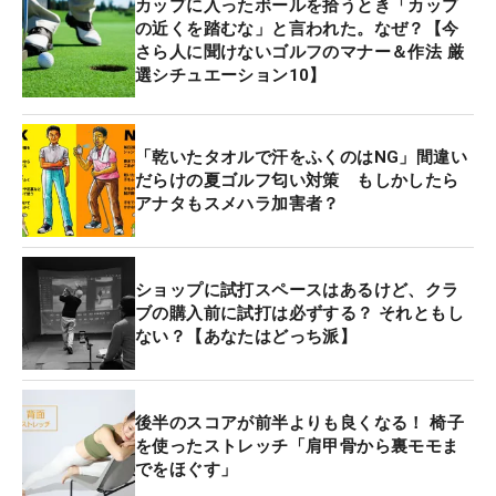
カップに入ったボールを拾うとき「カップ
の近くを踏むな」と言われた。なぜ？【今
さら人に聞けないゴルフのマナー＆作法 厳
選シチュエーション10】
「乾いたタオルで汗をふくのはNG」間違い
だらけの夏ゴルフ匂い対策 もしかしたら
アナタもスメハラ加害者？
ショップに試打スペースはあるけど、クラ
ブの購入前に試打は必ずする？ それともし
ない？【あなたはどっち派】
後半のスコアが前半よりも良くなる！ 椅子
を使ったストレッチ「肩甲骨から裏モモま
でをほぐす」