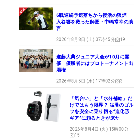
6戦連続予選落ちから復活の狼煙
入谷響を救った師匠・中嶋常幸の助
言
2026年8月8日 (土) 07時45分
19
進藤大典ジュニア大会が10月に開
催 優勝者にはプロトーナメント出
場権
2026年8月5日 (水) 17時02分
3
「気合い」と「水分補給」だ
けではもう限界？ 猛暑のゴル
フを安全に乗り切る“進化形
ギア”に頼るときが来た
2026年8月4日 (火) 15時00分
15