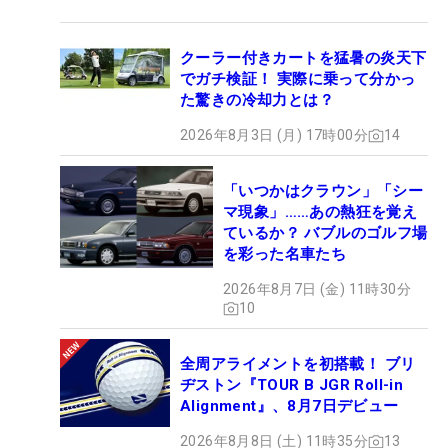
クーラー付きカートを猛暑の炎天下
でガチ検証！ 実際に乗って分かっ
た驚きの冷却力とは？
2026年8月3日 (月) 17時00分
14
「いつかはクラウン」「シー
マ現象」……あの熱狂を覚え
ているか？ バブルのゴルフ場
を彩った名車たち
2026年8月7日 (金) 11時30分
10
全周アライメントを初搭載！ ブリ
ヂストン『TOUR B JGR Roll-in
Alignment』、8月7日デビュー
2026年8月8日 (土) 11時35分
13