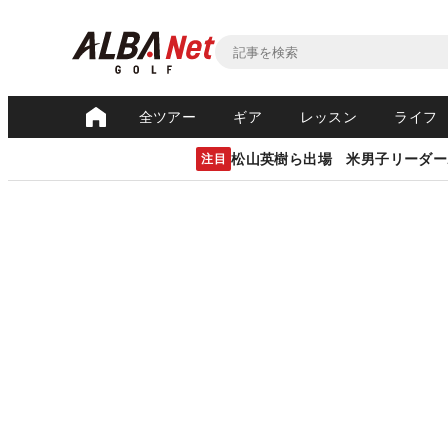
全ツアー
ギア
レッスン
ライフ
松山英樹ら出場 米男子リーダー
注目