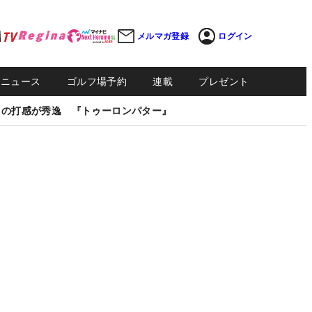
メルマガ登録
ログイン
Sニュース
ゴルフ場予約
連載
プレゼント
しの打感が秀逸 『トゥーロンパター』