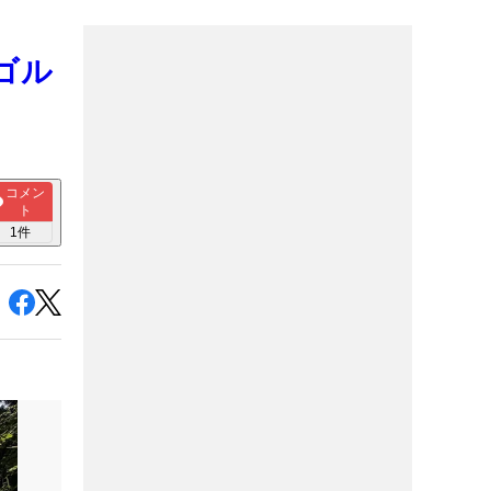
ゴル
コメン
ト
1
件