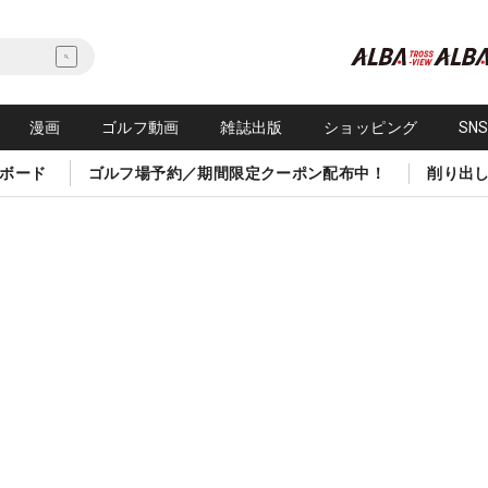
漫画
ゴルフ動画
雑誌出版
ショッピング
SN
ボード
ゴルフ場予約／期間限定クーポン配布中！
削り出