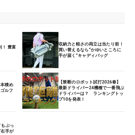
収納力と軽さの両立は当たり前！
！ 豊富
買い替えるなら“かゆいところに
手が届く”キャディバッグ
【禁断のロボット試打2026春】
4本積め
最新ドライバー24機種で一番飛ぶ
はゴルフ
ドライバーは？ ランキングトッ
プ10を発表！
ドもぶっ
“右手が