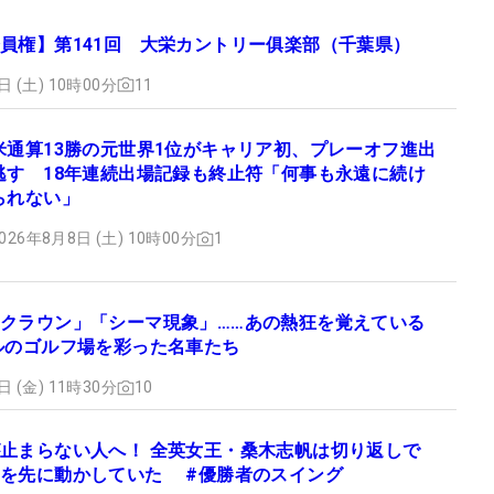
員権】第141回 大栄カントリー俱楽部（千葉県）
日 (土) 10時00分
11
米通算13勝の元世界1位がキャリア初、プレーオフ進出
逃す 18年連続出場記録も終止符「何事も永遠に続け
られない」
026年8月8日 (土) 10時00分
1
クラウン」「シーマ現象」……あの熱狂を覚えている
ルのゴルフ場を彩った名車たち
日 (金) 11時30分
10
止まらない人へ！ 全英女王・桑木志帆は切り返しで
を先に動かしていた #優勝者のスイング