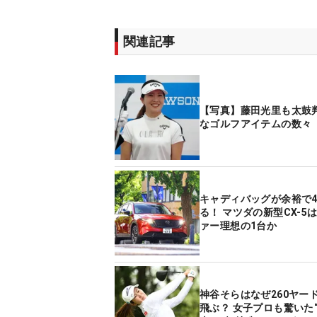
関連記事
【写真】藤田光里も太鼓判
なゴルフアイテムの数々
キャディバッグが余裕で
る！ マツダの新型CX-5
ァー理想の1台か
神谷そらはなぜ260ヤー
飛ぶ？ 女子プロも驚いた