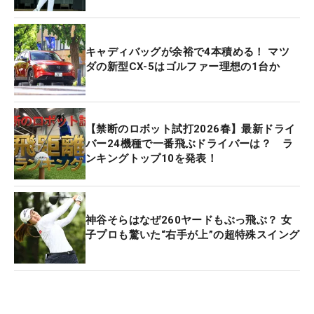
キャディバッグが余裕で4本積める！ マツ
ダの新型CX-5はゴルファー理想の1台か
【禁断のロボット試打2026春】最新ドライ
バー24機種で一番飛ぶドライバーは？ ラ
ンキングトップ10を発表！
神谷そらはなぜ260ヤードもぶっ飛ぶ？ 女
子プロも驚いた“右手が上”の超特殊スイング