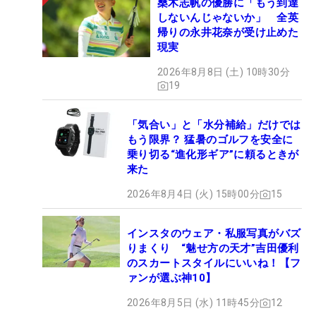
桑木志帆の優勝に「もう到達
しないんじゃないか」 全英
帰りの永井花奈が受け止めた
現実
2026年8月8日 (土) 10時30分
19
「気合い」と「水分補給」だけでは
もう限界？ 猛暑のゴルフを安全に
乗り切る“進化形ギア”に頼るときが
来た
2026年8月4日 (火) 15時00分
15
インスタのウェア・私服写真がバズ
りまくり “魅せ方の天才”吉田優利
のスカートスタイルにいいね！【フ
ァンが選ぶ神10】
2026年8月5日 (水) 11時45分
12