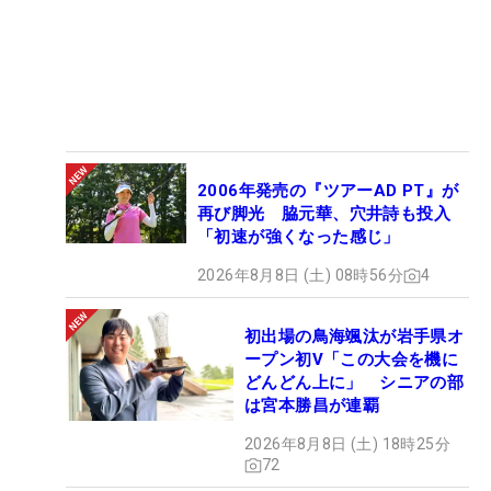
2006年発売の『ツアーAD PT』が
再び脚光 脇元華、穴井詩も投入
「初速が強くなった感じ」
2026年8月8日 (土) 08時56分
4
初出場の鳥海颯汰が岩手県オ
ープン初V「この大会を機に
どんどん上に」 シニアの部
は宮本勝昌が連覇
2026年8月8日 (土) 18時25分
72