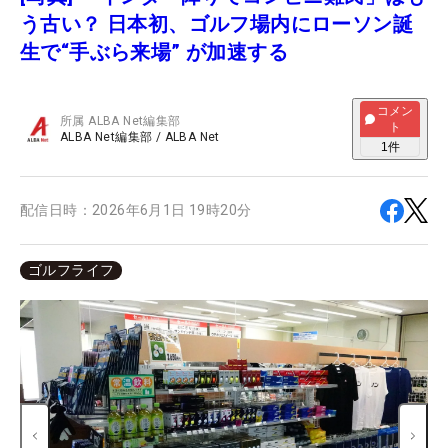
う古い？ 日本初、ゴルフ場内にローソン誕
生で“手ぶら来場” が加速する
コメン
所属
ALBA Net編集部
ト
ALBA Net編集部
/
ALBA Net
1
件
配信日時：
2026年6月1日 19時20分
ゴルフライフ