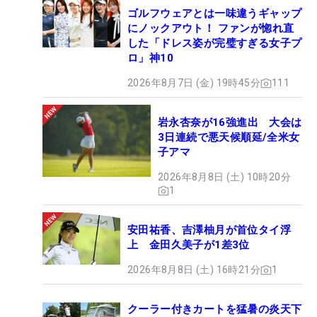
ゴルフウェアとは一味違うギャップ
にノックアウト！ ファンが惚れ直
した「ドレス姿が完璧すぎる女子プ
ロ」神10
2026年8月7日 (金) 19時45分
111
岩永杏奈が16強進出 大会は
3日連続で悪天候順延/全米女
子アマ
2026年8月8日 (土) 10時20分
1
安田祐香、吉澤柚月が首位タイ浮
上 金田久美子が1差3位
2026年8月8日 (土) 16時21分
1
クーラー付きカートを猛暑の炎天下