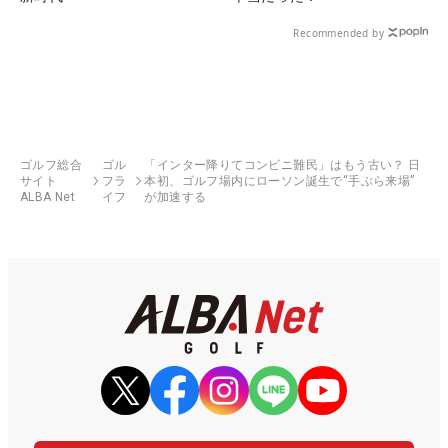
Recommended by
ゴルフ総合
ゴル
「インター降りてコンビニ難民」はもう古い？ 日
サイト
フラ
本初、ゴルフ場内にローソン誕生で“手ぶら来場”
ALBA Net
イフ
が加速する