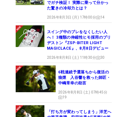
でガチ検証！ 実際に乗って分かっ
た驚きの冷却力とは？
2026年8月3日 (月) 17時00分
14
スイング中のブレをなくしたい人
へ！ 3種類の伸縮性ヒモ採用のブリ
ヂストン『ZSP-BITER LIGHT
MAGICLACE』、8月8日デビュー
2026年8月8日 (土) 11時30分
30
6戦連続予選落ちから復活の
狼煙 入谷響を救った師匠・
中嶋常幸の助言
2026年8月8日 (土) 07時45分
19
「打ち方が変わってしまう」洋芝へ