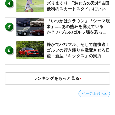
4
ズりまくり “魅せ方の天才”吉田
優利のスカートスタイルにいい
ね！【ファンが選ぶ神10】
「いつかはクラウン」「シーマ現
5
象」……あの熱狂を覚えている
か？ バブルのゴルフ場を彩った
名車たち
静かでパワフル、そして超快適！
6
ゴルフの行き帰りを激変させる日
産・新型「キックス」の実力
ランキングをもっと見る
ページ上部へ