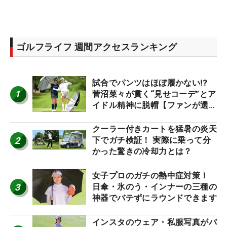
ゴルフライフ 週間アクセスランキング
試合でパンツはほぼ履かない⁉
1
菅沼菜々が貫く“見せコーデ”とア
イドル精神に脱帽【ファンが選ぶ
神10】
クーラー付きカートを猛暑の炎天
2
下でガチ検証！ 実際に乗って分
かった驚きの冷却力とは？
女子プロのガチの熱中症対策！
3
日傘・氷のう・インナーの三種の
神器でバテずにラウンドできます
インスタのウェア・私服写真がバ