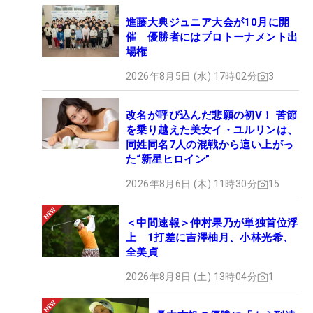
進藤大典ジュニア大会が10月に開
催 優勝者にはプロトーナメント出
場権
2026年8月5日 (水) 17時02分
3
改名が呼び込んだ悲願の初V！ 苦節
を乗り越えた美女イ・ユルリンは、
同姓同名7人の混戦から這い上がっ
た“新星ヒロイン”
2026年8月6日 (木) 11時30分
15
＜中間速報＞仲村果乃が単独首位浮
上 1打差に吉澤柚月、小林光希、
全美貞
2026年8月8日 (土) 13時04分
1