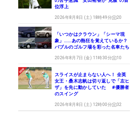
の苦手意識 安田祐香が“克服”の首
位浮上
2026年8月8日 (土) 18時49分
20
「いつかはクラウン」「シーマ現
象」……あの熱狂を覚えているか？
バブルのゴルフ場を彩った名車たち
2026年8月7日 (金) 11時30分
10
スライスが止まらない人へ！ 全英
女王・桑木志帆は切り返しで「左ヒ
ザ」を先に動かしていた #優勝者
のスイング
2026年8月8日 (土) 12時00分
32