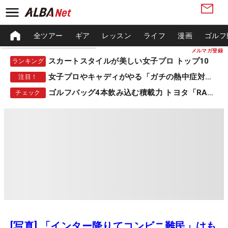
全ツアー
ギア
レッスン
ライフ
漫画
ゴルフ
メルマガ登録
スカートスタイルが美しい女子プロ トップ10
ランキング
女子プロやキャディがやる「ガチの熱中症対策」
注目！
ゴルフバッグ4本飲み込む積載力 トヨタ「RAV4」
チェック
[写真] 「インター降りてコンビニ難民」はも