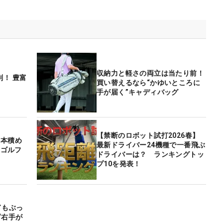
収納力と軽さの両立は当たり前！
！ 豊富
買い替えるなら“かゆいところに
手が届く”キャディバッグ
【禁断のロボット試打2026春】
4本積め
最新ドライバー24機種で一番飛ぶ
はゴルフ
ドライバーは？ ランキングトッ
プ10を発表！
ドもぶっ
“右手が