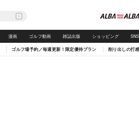
漫画
ゴルフ動画
雑誌出版
ショッピング
SN
ゴルフ場予約／毎週更新！限定優待プラン
削り出しの打