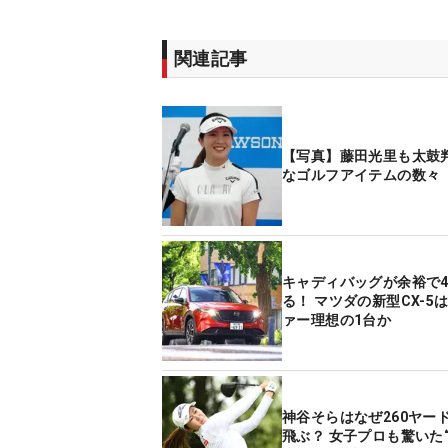
関連記事
【写真】藤田光里も太鼓判
なゴルフアイテムの数々
キャディバッグが余裕で
る！ マツダの新型CX-5
ァー理想の1台か
神谷そらはなぜ260ヤー
飛ぶ？ 女子プロも驚いた