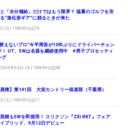
と「水分補給」だけではもう限界？ 猛暑のゴルフを安
る“進化形ギア”に頼るときが来た
日 (火) 15時00分
15
“替えないプロ”今平周吾が10年ぶりにドライバーチェン
ジ！ UT、5Wは名器を継続使用中 #男子プロセッティ
ング
026年8月6日 (木) 15時49分
38
員権】第141回 大栄カントリー俱楽部（千葉県）
日 (土) 10時00分
11
英樹も5Wを即採用！ スリクソン『ZXi RKT』フェア
イブリッド、9月12日デビュー