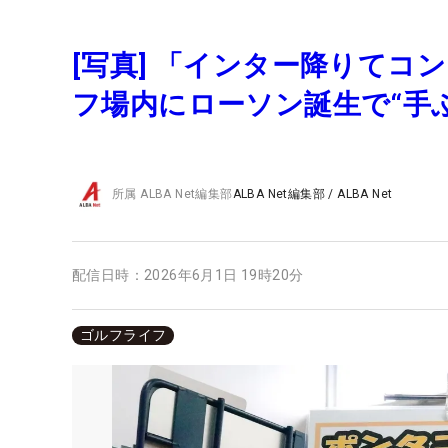
[写真] 「インター降りてコ
フ場内にローソン誕生で“手ぶ
所属
ALBA Net編集部
ALBA Net編集部
/
ALBA Net
配信日時：
2026年6月1日 19時20分
ゴルフライフ