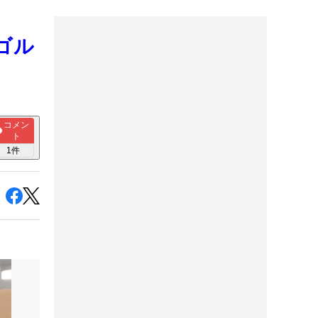
ゴル
コメン
ト
1
件