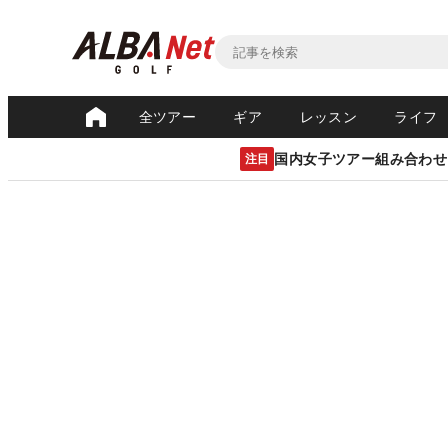
全ツアー
ギア
レッスン
ライフ
国内女子ツアー組み合わせ
注目