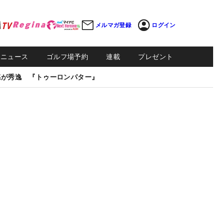
メルマガ登録
ログイン
Sニュース
ゴルフ場予約
連載
プレゼント
感が秀逸 『トゥーロンパター』