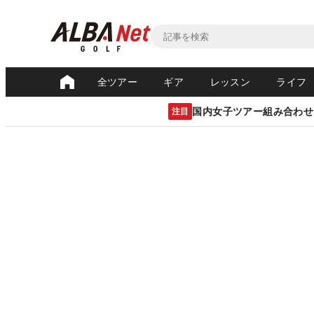
全ツアー
ギア
レッスン
ライフ
国内女子ツアー組み合わせ
注目