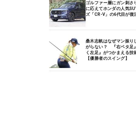
ゴルファー層にガン刺さり
に応えてホンダの人気SU
ズ「CR-V」の6代目が復
桑木志帆はなぜマン振り
がらない？ 『右ベタ足
く左足』がつかまえる技
【優勝者のスイング】