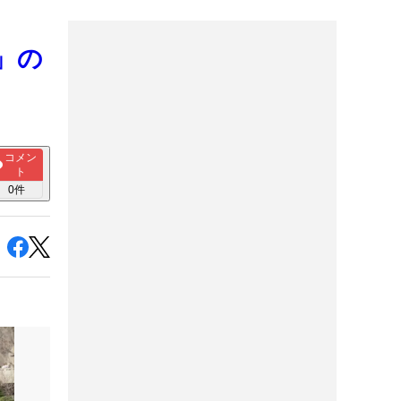
」の
コメン
ト
0
件