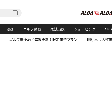
漫画
ゴルフ動画
雑誌出版
ショッピング
SN
ゴルフ場予約／毎週更新！限定優待プラン
削り出しの打