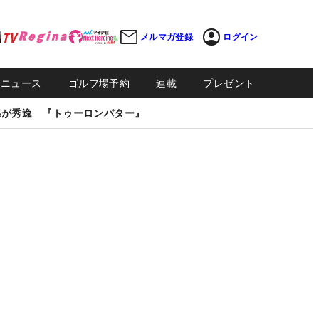
メルマガ登録
ログイン
Sニュース
ゴルフ場予約
連載
プレゼント
感が秀逸 『トゥーロンパター』