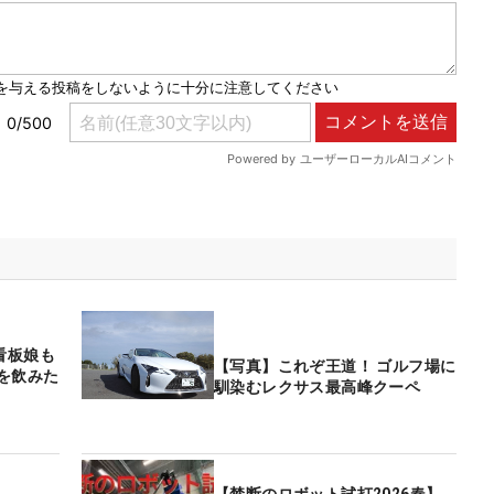
看板娘も
【写真】これぞ王道！ ゴルフ場に
を飲みた
馴染むレクサス最高峰クーペ
【禁断のロボット試打2026春】