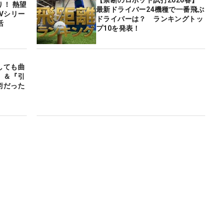
！ 熱望
最新ドライバー24機種で一番飛ぶ
Vシリー
ドライバーは？ ランキングトッ
活
プ10を発表！
しても曲
』＆『引
術だった