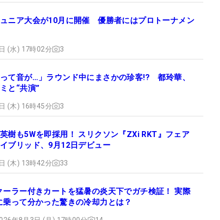
ュニア大会が10月に開催 優勝者にはプロトーナメン
日 (水) 17時02分
3
って音が…」ラウンド中にまさかの珍客!? 都玲華、
ミと“共演”
日 (木) 16時45分
3
英樹も5Wを即採用！ スリクソン『ZXi RKT』フェア
イブリッド、9月12日デビュー
日 (木) 13時42分
33
クーラー付きカートを猛暑の炎天下でガチ検証！ 実際
に乗って分かった驚きの冷却力とは？
026年8月3日 (月) 17時00分
14