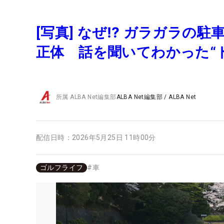
[写真] なぜ⁉ ガラガラの
正体 話を聞いてわかった“
所属
ALBA Net編集部
ALBA Net編集部
/
ALBA Net
配信日時：
2026年5月25日 11時00分
ゴルフライフ
#
車