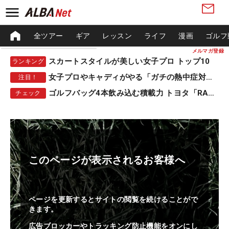
全ツアー
ギア
レッスン
ライフ
漫画
ゴルフ
メルマガ登録
スカートスタイルが美しい女子プロ トップ10
ランキング
女子プロやキャディがやる「ガチの熱中症対策」
注目！
ゴルフバッグ4本飲み込む積載力 トヨタ「RAV4」
チェック
このページが表示されるお客様へ
ページを更新するとサイトの閲覧を続けることがで
きます。
広告ブロッカーやトラッキング防止機能をオンにし