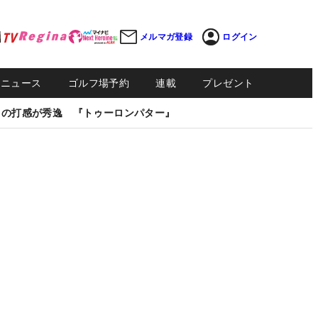
メルマガ登録
ログイン
Sニュース
ゴルフ場予約
連載
プレゼント
しの打感が秀逸 『トゥーロンパター』