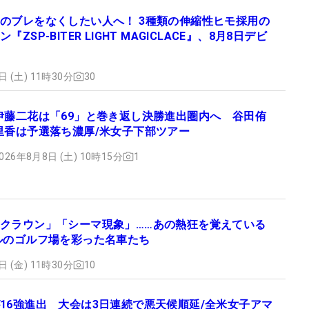
のブレをなくしたい人へ！ 3種類の伸縮性ヒモ採用の
『ZSP-BITER LIGHT MAGICLACE』、8月8日デビ
日 (土) 11時30分
30
伊藤二花は「69」と巻き返し決勝進出圏内へ 谷田侑
里香は予選落ち濃厚/米女子下部ツアー
026年8月8日 (土) 10時15分
1
クラウン」「シーマ現象」……あの熱狂を覚えている
ルのゴルフ場を彩った名車たち
日 (金) 11時30分
10
16強進出 大会は3日連続で悪天候順延/全米女子アマ