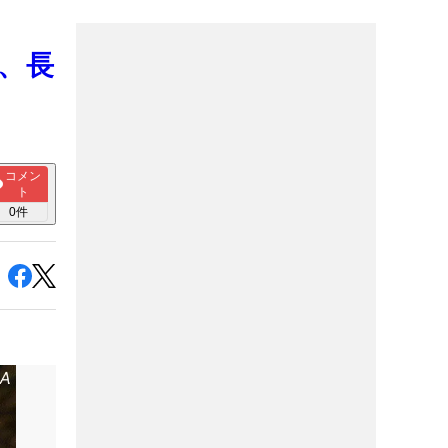
は、長
コメン
ト
0
件