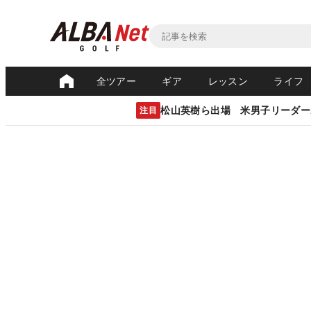
全ツアー
ギア
レッスン
ライフ
松山英樹ら出場 米男子リーダー
注目