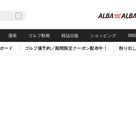
漫画
ゴルフ動画
雑誌出版
ショッピング
SN
ボード
ゴルフ場予約／期間限定クーポン配布中！
削り出