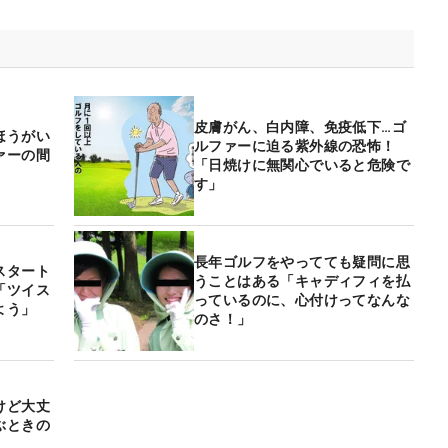
皮膚がん、白内障、免疫低下…ゴ
ほうがい
ルファーに迫る紫外線の恐怖！
ァーの間
「日焼けに無関心でいると危険で
す」
長年ゴルフをやってても疑問に思
スタート
うことはある「キャディフィを払
「ツイス
っているのに、心付けってなんな
よう」
のさ！」
けど大丈
ぶときの