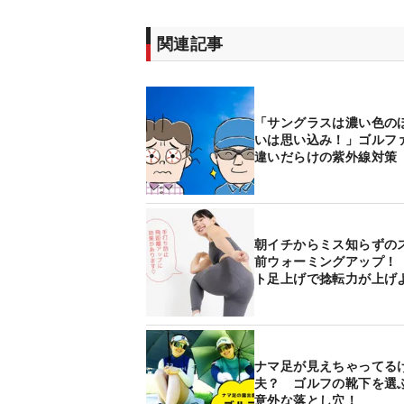
関連記事
「サングラスは濃い色の
いは思い込み！」ゴルフ
違いだらけの紫外線対策
朝イチからミス知らずの
前ウォーミングアップ！
ト足上げで捻転力が上げ
ナマ足が見えちゃってる
夫？ ゴルフの靴下を選
意外な落とし穴！