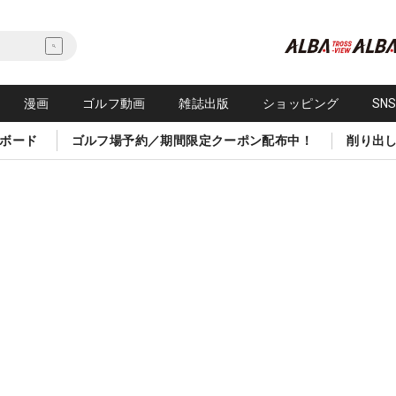
漫画
ゴルフ動画
雑誌出版
ショッピング
SN
ボード
ゴルフ場予約／期間限定クーポン配布中！
削り出