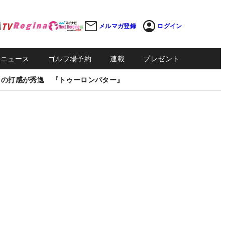
メルマガ登録
ログイン
Sニュース
ゴルフ場予約
連載
プレゼント
しの打感が秀逸 『トゥーロンパター』