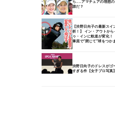
ら……アマチュアの理想
誰だ？
【渋野日向子の最新スイ
析！】 イン・アウトから
ゥ・インに軌道が変化！
掌屈で”閉じて”球をつか
渋野日向子のドレスがゴ
すぎる件【女子プロ写真