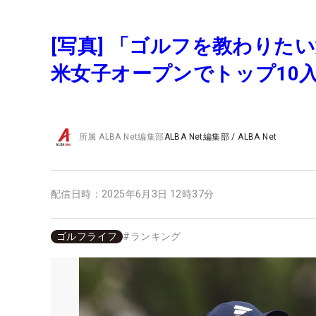
[写真] 「ゴルフを教わりた
米女子オープンでトップ10
所属
ALBA Net編集部
ALBA Net編集部
/
ALBA Net
配信日時：
2025年6月3日 12時37分
ゴルフライフ
#
ランキング