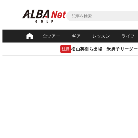
全ツアー
ギア
レッスン
ライフ
松山英樹ら出場 米男子リーダー
注目