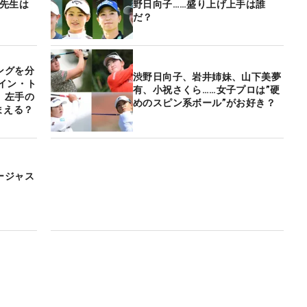
の先生は
野日向子……盛り上げ上手は誰
だ？
ングを分
渋野日向子、岩井姉妹、山下美夢
イン・ト
有、小祝さくら……女子プロは”硬
 左手の
めのスピン系ボール”がお好き？
まえる？
ージャス
】