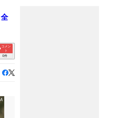
、全
コメン
ト
0
件