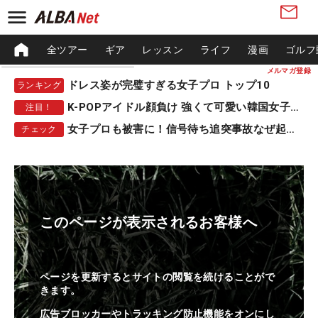
全ツアー
ギア
レッスン
ライフ
漫画
ゴルフ
メルマガ登録
ドレス姿が完璧すぎる女子プロ トップ10
ランキング
K-POPアイドル顔負け 強くて可愛い韓国女子プロ
注目！
女子プロも被害に！信号待ち追突事故なぜ起きる？
チェック
このページが表示されるお客様へ
ページを更新するとサイトの閲覧を続けることがで
きます。
広告ブロッカーやトラッキング防止機能をオンにし