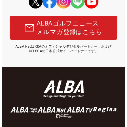
ALBAゴルフニュース
メルマガ登録はこちら
ALBA NetはR&Aのオフィシャルデジタルパートナー、および
USLPGAの日本公式サイトパートナーです。