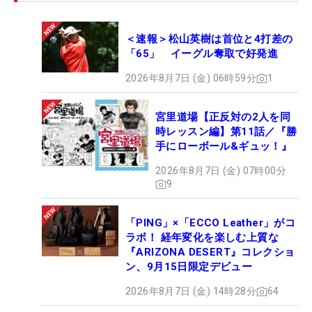
＜速報＞松山英樹は首位と4打差の
「65」 イーグル奪取で好発進
2026年8月7日 (金) 06時59分
1
宮里道場【正反対の2人を同
時レッスン編】第11話／『勝
手にローボール&ギュッ！』
2026年8月7日 (金) 07時00分
9
「PING」×「ECCO Leather」がコ
ラボ！ 経年変化を楽しむ上質な
『ARIZONA DESERT』コレクショ
ン、9月15日限定デビュー
2026年8月7日 (金) 14時28分
64