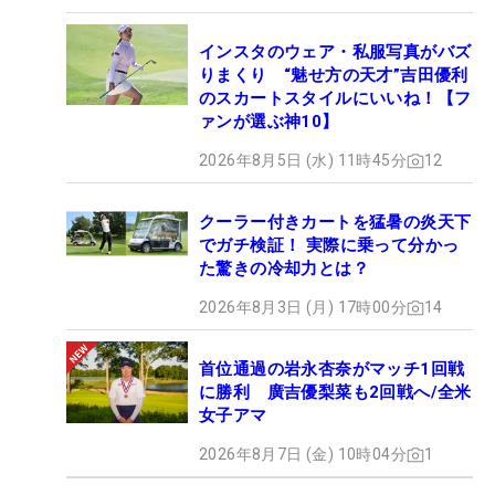
インスタのウェア・私服写真がバズ
りまくり “魅せ方の天才”吉田優利
のスカートスタイルにいいね！【フ
ァンが選ぶ神10】
2026年8月5日 (水) 11時45分
12
クーラー付きカートを猛暑の炎天下
でガチ検証！ 実際に乗って分かっ
た驚きの冷却力とは？
2026年8月3日 (月) 17時00分
14
首位通過の岩永杏奈がマッチ1回戦
に勝利 廣吉優梨菜も2回戦へ/全米
女子アマ
2026年8月7日 (金) 10時04分
1