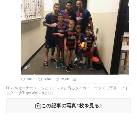
FCバルセロナのメッシとスアレスと写るタイガー・ウッズ（写真・ツイ
ッター:@TigerWoodsより）
この記事の写真
1
枚を見る