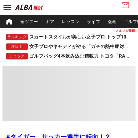
全ツアー
ギア
レッスン
ライフ
漫画
ゴルフ
メルマガ登録
スカートスタイルが美しい女子プロ トップ10
ランキング
女子プロやキャディがやる「ガチの熱中症対策」
注目！
ゴルフバッグ4本飲み込む積載力 トヨタ「RAV4」
チェック
#タイガー、サッカー選手に転向！？