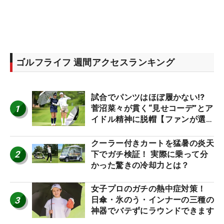
ゴルフライフ 週間アクセスランキング
試合でパンツはほぼ履かない⁉
1
菅沼菜々が貫く“見せコーデ”とア
イドル精神に脱帽【ファンが選ぶ
神10】
クーラー付きカートを猛暑の炎天
2
下でガチ検証！ 実際に乗って分
かった驚きの冷却力とは？
女子プロのガチの熱中症対策！
3
日傘・氷のう・インナーの三種の
神器でバテずにラウンドできます