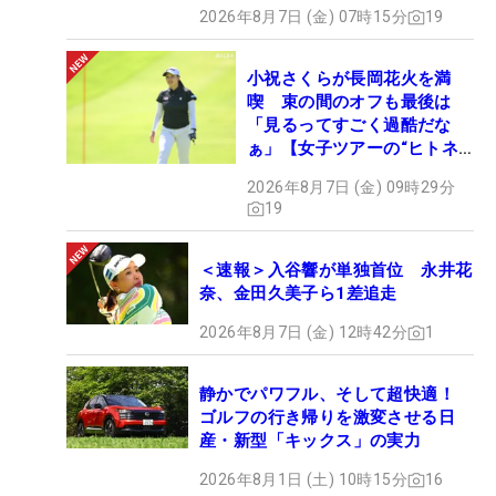
2026年8月7日 (金) 07時15分
19
小祝さくらが長岡花火を満
喫 束の間のオフも最後は
「見るってすごく過酷だな
ぁ」【女子ツアーの“ヒトネ
タ”】
2026年8月7日 (金) 09時29分
19
＜速報＞入谷響が単独首位 永井花
奈、金田久美子ら1差追走
2026年8月7日 (金) 12時42分
1
静かでパワフル、そして超快適！
ゴルフの行き帰りを激変させる日
産・新型「キックス」の実力
2026年8月1日 (土) 10時15分
16