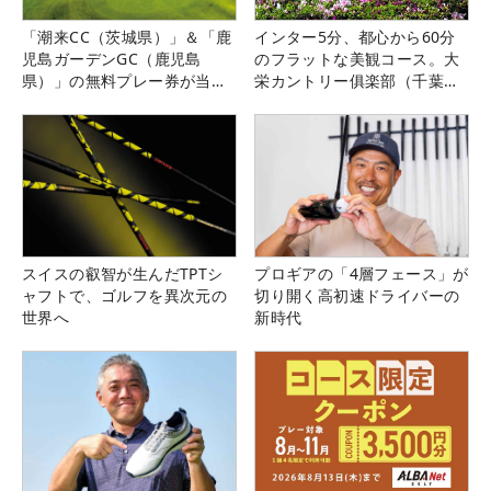
「潮来CC（茨城県）」＆「鹿
インター5分、都心から60分
児島ガーデンGC（鹿児島
のフラットな美観コース。大
県）」の無料プレー券が当た
栄カントリー俱楽部（千葉
る！！
県）
スイスの叡智が生んだTPTシ
プロギアの「4層フェース」が
ャフトで、ゴルフを異次元の
切り開く高初速ドライバーの
世界へ
新時代