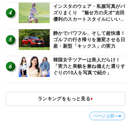
インスタのウェア・私服写真がバ
4
ズりまくり “魅せ方の天才”吉田
優利のスカートスタイルにいい
ね！【ファンが選ぶ神10】
静かでパワフル、そして超快適！
5
ゴルフの行き帰りを激変させる日
産・新型「キックス」の実力
韓国女子ツアーは美人だらけ！
6
「実力と美貌を兼ね備えた選りす
ぐりの10人を写真で紹介」
ランキングをもっと見る
ページ上部へ