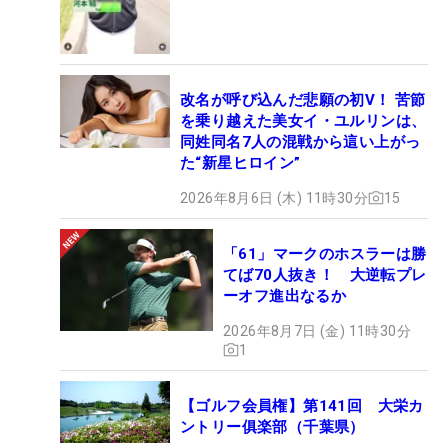
改名が呼び込んだ悲願の初V！ 苦節
を乗り越えた美女イ・ユルリンは、
同姓同名7人の混戦から這い上がっ
た“新星ヒロイン”
2026年8月6日 (木) 11時30分
15
「61」マークのホスラーは勝
てば70人抜き！ 大逆転プレ
ーオフ進出なるか
2026年8月7日 (金) 11時30分
1
【ゴルフ会員権】第141回 大栄カ
ントリー俱楽部（千葉県）