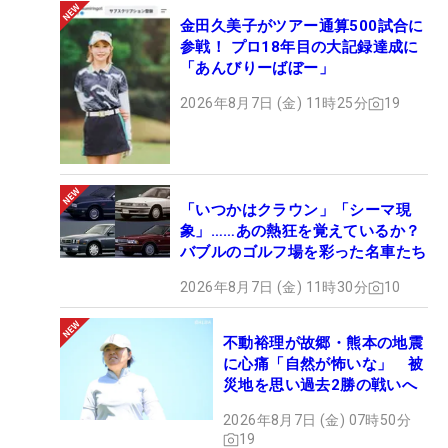
金田久美子がツアー通算500試合に
参戦！ プロ18年目の大記録達成に
「あんびりーばぼー」
2026年8月7日 (金) 11時25分
19
「いつかはクラウン」「シーマ現
象」……あの熱狂を覚えているか？
バブルのゴルフ場を彩った名車たち
2026年8月7日 (金) 11時30分
10
不動裕理が故郷・熊本の地震
に心痛「自然が怖いな」 被
災地を思い過去2勝の戦いへ
2026年8月7日 (金) 07時50分
19