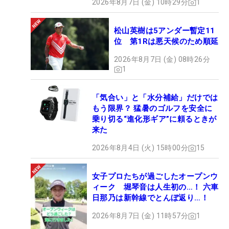
2026年8月7日 (金) 10時29分
1
松山英樹は5アンダー暫定11
位 第1Rは悪天候のため順延
2026年8月7日 (金) 08時26分
1
「気合い」と「水分補給」だけでは
もう限界？ 猛暑のゴルフを安全に
乗り切る“進化形ギア”に頼るときが
来た
2026年8月4日 (火) 15時00分
15
女子プロたちが過ごしたオープンウ
ィーク 堀琴音は人生初の…！ 六車
日那乃は新幹線でとんぼ返り…！
2026年8月7日 (金) 11時57分
1