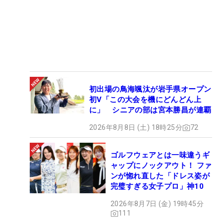
初出場の鳥海颯汰が岩手県オープン
初V「この大会を機にどんどん上
に」 シニアの部は宮本勝昌が連覇
2026年8月8日 (土) 18時25分
72
ゴルフウェアとは一味違うギ
ャップにノックアウト！ ファ
ンが惚れ直した「ドレス姿が
完璧すぎる女子プロ」神10
2026年8月7日 (金) 19時45分
111