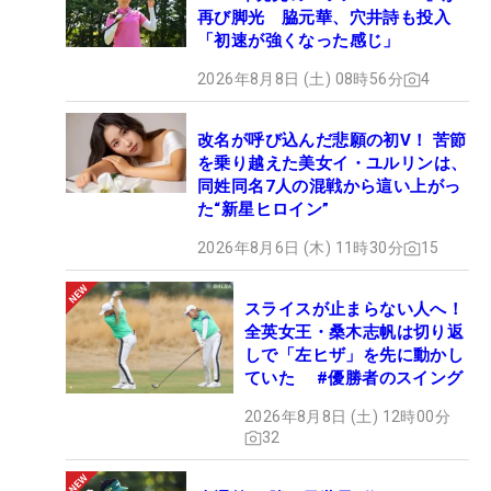
再び脚光 脇元華、穴井詩も投入
「初速が強くなった感じ」
2026年8月8日 (土) 08時56分
4
改名が呼び込んだ悲願の初V！ 苦節
を乗り越えた美女イ・ユルリンは、
同姓同名7人の混戦から這い上がっ
た“新星ヒロイン”
2026年8月6日 (木) 11時30分
15
スライスが止まらない人へ！
全英女王・桑木志帆は切り返
しで「左ヒザ」を先に動かし
ていた #優勝者のスイング
2026年8月8日 (土) 12時00分
32