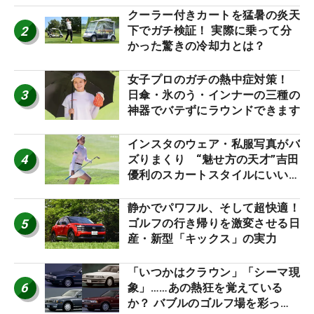
クーラー付きカートを猛暑の炎天
2
下でガチ検証！ 実際に乗って分
かった驚きの冷却力とは？
女子プロのガチの熱中症対策！
3
日傘・氷のう・インナーの三種の
神器でバテずにラウンドできます
インスタのウェア・私服写真がバ
4
ズりまくり “魅せ方の天才”吉田
優利のスカートスタイルにいい
ね！【ファンが選ぶ神10】
静かでパワフル、そして超快適！
5
ゴルフの行き帰りを激変させる日
産・新型「キックス」の実力
「いつかはクラウン」「シーマ現
6
象」……あの熱狂を覚えている
か？ バブルのゴルフ場を彩った