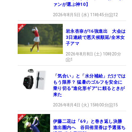
ァンが選ぶ神10】
2026年8月5日 (水) 11時45分
12
岩永杏奈が16強進出 大会は
3日連続で悪天候順延/全米女
子アマ
2026年8月8日 (土) 10時20分
1
「気合い」と「水分補給」だけでは
もう限界？ 猛暑のゴルフを安全に
乗り切る“進化形ギア”に頼るときが
来た
2026年8月4日 (火) 15時00分
15
伊藤二花は「69」と巻き返し決勝
進出圏内へ 谷田侑里香は予選落ち