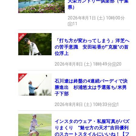
大栄カントリー俱楽部（千葉
県）
2026年8月1日 (土) 10時00分
11
「打ち方が変わってしまう」洋芝へ
の苦手意識 安田祐香が“克服”の首
位浮上
2026年8月8日 (土) 18時49分
20
石川遼は終盤の4連続バーディで決
勝進出 杉浦悠太は予選落ち/米男
子下部
2026年8月8日 (土) 10時33分
1
インスタのウェア・私服写真がバズ
りまくり “魅せ方の天才”吉田優利
のスカートスタイルにいいね！【フ