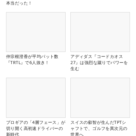
本当だった！
仲宗根澄香が平均パット数
アディダス『コードカオス
『TRTL』で6人抜き！
27』は強烈な蹴りでパワーを
生む
プロギアの「4層フェース」が
スイスの叡智が生んだTPTシ
切り開く高初速ドライバーの
ャフトで、ゴルフを異次元の
新時代
世界へ