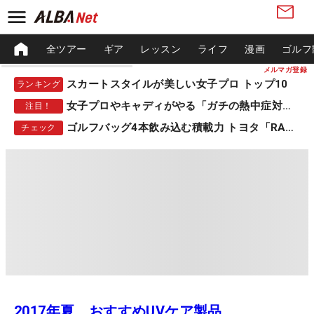
全ツアー
ギア
レッスン
ライフ
漫画
ゴルフ
メルマガ登録
スカートスタイルが美しい女子プロ トップ10
ランキング
女子プロやキャディがやる「ガチの熱中症対策」
注目！
ゴルフバッグ4本飲み込む積載力 トヨタ「RAV4」
チェック
2017年夏、おすすめUVケア製品