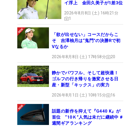
イ浮上 金田久美子が1差3位
2026年8月8日 (土) 16時21分
1
「欲が出せない」コースだからこ
そ 吉澤柚月は“鬼門”の決勝Rで初
Vなるか
2026年8月8日 (土) 17時58分
20
静かでパワフル、そして超快適！
ゴルフの行き帰りを激変させる日
産・新型「キックス」の実力
2026年8月1日 (土) 10時15分
16
話題の新作を抑えて『G440 K』が
首位 “10Ｋ”人気は未だに継続中 #
週間ギアランキング