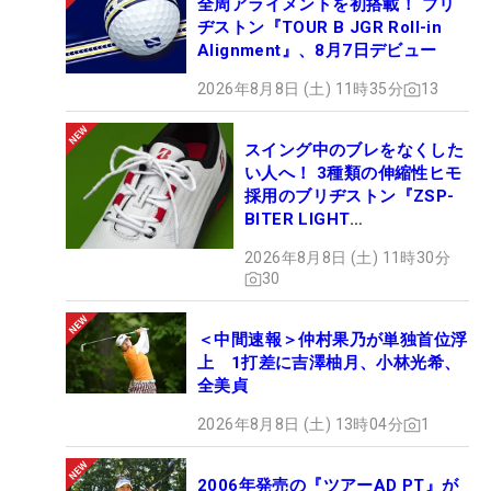
全周アライメントを初搭載！ ブリ
ヂストン『TOUR B JGR Roll-in
Alignment』、8月7日デビュー
2026年8月8日 (土) 11時35分
13
スイング中のブレをなくした
い人へ！ 3種類の伸縮性ヒモ
採用のブリヂストン『ZSP-
BITER LIGHT
MAGICLACE』、8月8日デビ
2026年8月8日 (土) 11時30分
ュー
30
＜中間速報＞仲村果乃が単独首位浮
上 1打差に吉澤柚月、小林光希、
全美貞
2026年8月8日 (土) 13時04分
1
2006年発売の『ツアーAD PT』が