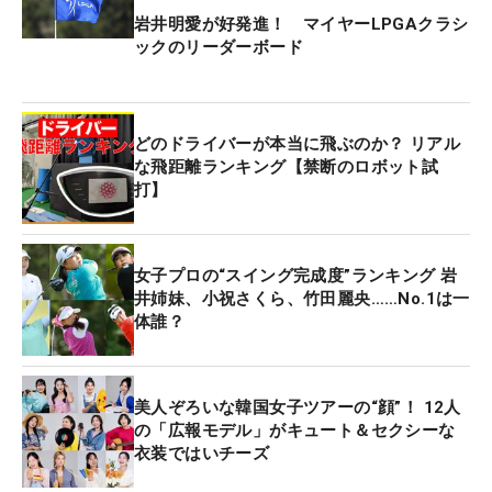
岩井明愛が好発進！ マイヤーLPGAクラシ
ックのリーダーボード
どのドライバーが本当に飛ぶのか？ リアル
な飛距離ランキング【禁断のロボット試
打】
女子プロの“スイング完成度”ランキング 岩
井姉妹、小祝さくら、竹田麗央……No.1は一
体誰？
美人ぞろいな韓国女子ツアーの“顔”！ 12人
の「広報モデル」がキュート＆セクシーな
衣装ではいチーズ