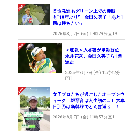
首位発進もグリーン上での開眼
も“10年ぶり” 金田久美子「あと1
回は勝ちたい」
2026年8月7日 (金) 17時29分
19
＜速報＞入谷響が単独首位
永井花奈、金田久美子ら1差
追走
2026年8月7日 (金) 12時42分
1
女子プロたちが過ごしたオープンウ
ィーク 堀琴音は人生初の…！ 六車
日那乃は新幹線でとんぼ返り…！
2026年8月7日 (金) 11時57分
1