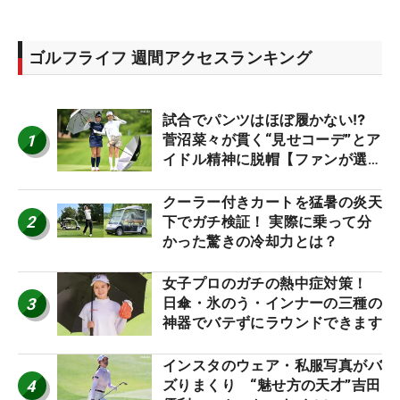
ゴルフライフ 週間アクセスランキング
試合でパンツはほぼ履かない⁉
1
菅沼菜々が貫く“見せコーデ”とア
イドル精神に脱帽【ファンが選ぶ
神10】
クーラー付きカートを猛暑の炎天
2
下でガチ検証！ 実際に乗って分
かった驚きの冷却力とは？
女子プロのガチの熱中症対策！
3
日傘・氷のう・インナーの三種の
神器でバテずにラウンドできます
インスタのウェア・私服写真がバ
4
ズりまくり “魅せ方の天才”吉田