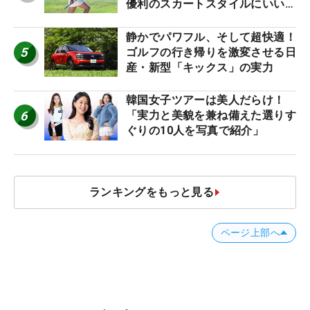
優利のスカートスタイルにいい
ね！【ファンが選ぶ神10】
静かでパワフル、そして超快適！
5
ゴルフの行き帰りを激変させる日
産・新型「キックス」の実力
韓国女子ツアーは美人だらけ！
6
「実力と美貌を兼ね備えた選りす
ぐりの10人を写真で紹介」
ランキングをもっと見る
ページ上部へ