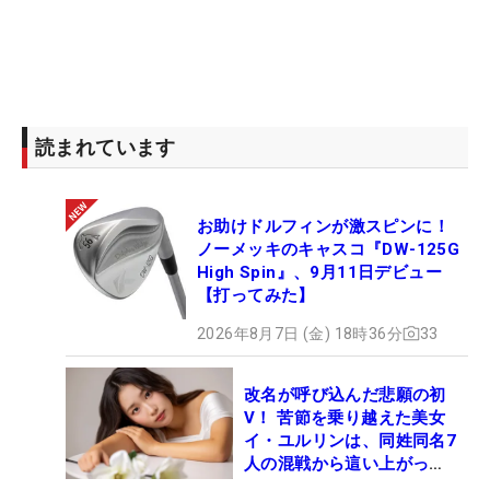
読まれています
お助けドルフィンが激スピンに！
ノーメッキのキャスコ『DW-125G
High Spin』、9月11日デビュー
【打ってみた】
2026年8月7日 (金) 18時36分
33
改名が呼び込んだ悲願の初
V！ 苦節を乗り越えた美女
イ・ユルリンは、同姓同名7
人の混戦から這い上がっ
た“新星ヒロイン”