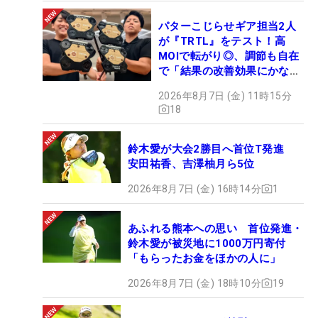
パターこじらせギア担当2人
が『TRTL』をテスト！高
MOIで転がり◎、調節も自在
で「結果の改善効果にかなり
の意外性」
2026年8月7日 (金) 11時15分
18
鈴木愛が大会2勝目へ首位T発進
安田祐香、吉澤柚月ら5位
2026年8月7日 (金) 16時14分
1
あふれる熊本への思い 首位発進・
鈴木愛が被災地に1000万円寄付
「もらったお金をほかの人に」
2026年8月7日 (金) 18時10分
19