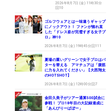
2026年8月7日 (金) 11時30分
10
ゴルフウェアとは一味違うギャップ
にノックアウト！ ファンが惚れ直
した「ドレス姿が完璧すぎる女子プ
ロ」神10
2026年8月7日 (金) 19時45分
111
夏場の重いグリーンで女子プロはパ
ターを替える アマチュアは「腹筋
に力を入れてください」【大西翔太
のHOTSHOT】
2026年8月7日 (金) 12時00分
7
金田久美子がツアー通算500試合に
参戦！ プロ18年目の大記録達成に
「あんびりーばぼー」