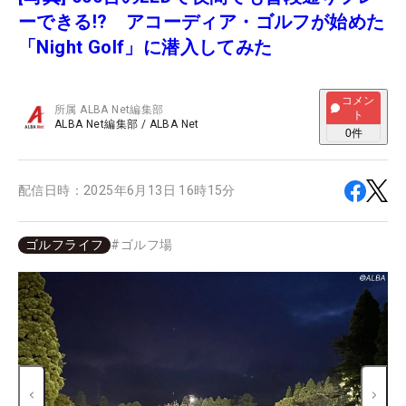
ーできる!? アコーディア・ゴルフが始めた
「Night Golf」に潜入してみた
コメン
所属
ALBA Net編集部
ト
ALBA Net編集部
/
ALBA Net
0
件
配信日時：
2025年6月13日 16時15分
ゴルフライフ
#
ゴルフ場