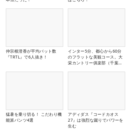
仲宗根澄香が平均パット数
インター5分、都心から60分
『TRTL』で6人抜き！
のフラットな美観コース。大
栄カントリー俱楽部（千葉
県）
猛暑を乗り切る！ こだわり機
アディダス『コードカオス
能派パンツ4選
27』は強烈な蹴りでパワーを
生む