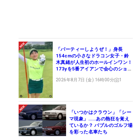
「パーティーしようぜ！」身長
154cmの小さなドラコン女子・鈴
木真緒が人生初のホールインワン！
173yを5番アイアンで会心のショッ
ト
2026年8月7日 (金) 16時00分
1
「いつかはクラウン」「シー
マ現象」……あの熱狂を覚え
ているか？ バブルのゴルフ場
を彩った名車たち