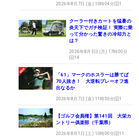
2026年8月7日 (金) 10時04分
1
クーラー付きカートを猛暑の
炎天下でガチ検証！ 実際に乗
って分かった驚きの冷却力と
は？
2026年8月3日 (月) 17時00分
14
「61」マークのホスラーは勝てば
70人抜き！ 大逆転プレーオフ進
出なるか
2026年8月7日 (金) 11時30分
1
【ゴルフ会員権】第141回 大栄カ
ントリー俱楽部（千葉県）
2026年8月1日 (土) 10時00分
11