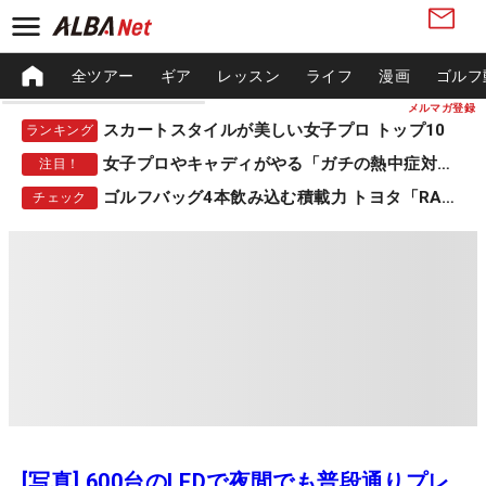
全ツアー
ギア
レッスン
ライフ
漫画
ゴルフ
メルマガ登録
スカートスタイルが美しい女子プロ トップ10
ランキング
女子プロやキャディがやる「ガチの熱中症対策」
注目！
ゴルフバッグ4本飲み込む積載力 トヨタ「RAV4」
チェック
[写真] 600台のLEDで夜間でも普段通りプレ